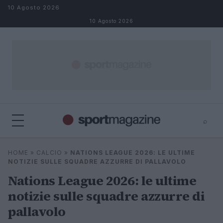
Salta al contenuto
10 Agosto 2026
10 Agosto 2026
⌕
⌕
×
HOME
»
CALCIO
»
NATIONS LEAGUE 2026: LE ULTIME
Cerca
NOTIZIE SULLE SQUADRE AZZURRE DI PALLAVOLO
Nations League 2026: le ultime
notizie sulle squadre azzurre di
pallavolo