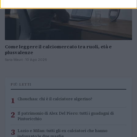
Come leggere il calciomercato tra ruoli, età e
plusvalenze
Ilaria Mauri · 10 Ago 2026
PIÙ LETTI
1
Chouchaa: chi è il calciatore algerino?
2
Il patrimonio di Alex Del Piero: tutti i guadagni di
Pinturicchio
3
Lazio e Milan: tutti gli ex calciatori che hanno
indossato le due maglie