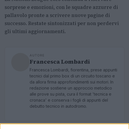
sorprese e emozioni, con le squadre azzurre di
pallavolo pronte a scrivere nuove pagine di
successo. Restate sintonizzati per non perdervi
gli ultimi aggiornamenti.
AUTORE
Francesca Lombardi
Francesca Lombardi, fiorentina, prese appunti
tecnici dal primo box di un circuito toscano e
da allora firma approfondimenti sui motori. In
redazione sostiene un approccio metodico
alle prove su pista, cura il format 'tecnica e
cronaca' e conserva i fogli di appunti del
debutto tecnico in autodromo.