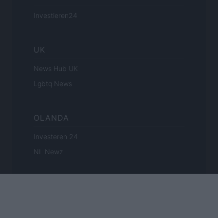
Investieren24
UK
News Hub UK
Lgbtq News
OLANDA
Investeren 24
NL Newz