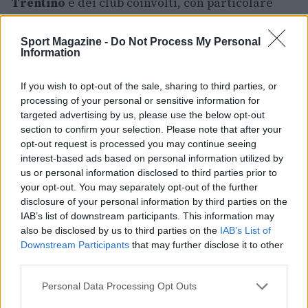
Trentino
e dei club coinvolti, con particolare
menzione per la Fraglia Vela Riva e gli altri
circoli che hanno supportato la logistica. Le
Sport Magazine -
Do Not Process My Personal
Information
regate continueranno con un programma fitto:
domani è prevista la disputa di altre due prove
If you wish to opt-out of the sale, sharing to third parties, or
per tutte le flotte, ultimo atto della fase di
processing of your personal or sensitive information for
targeted advertising by us, please use the below opt-out
qualificazione, prima dell’avvio delle
final series
section to confirm your selection. Please note that after your
in programma martedì e mercoledì.
opt-out request is processed you may continue seeing
interest-based ads based on personal information utilized by
us or personal information disclosed to third parties prior to
your opt-out. You may separately opt-out of the further
AUTORE
disclosure of your personal information by third parties on the
Ilaria Mauri
IAB’s list of downstream participants. This information may
Ilaria Mauri, bolognese, decise di seguire il
also be disclosed by us to third parties on the
IAB’s List of
giornalismo sportivo dopo una notte al
Downstream Participants
that may further disclose it to other
Dall'Ara durante una partita decisiva: oggi
third parties.
coordina le pagine di competizioni e
Please note that this website/app uses one or more Google
Personal Data Processing Opt Outs
commenti. In redazione predilige reportage
services and may gather and store information including but
sul campo e conserva il biglietto di quella