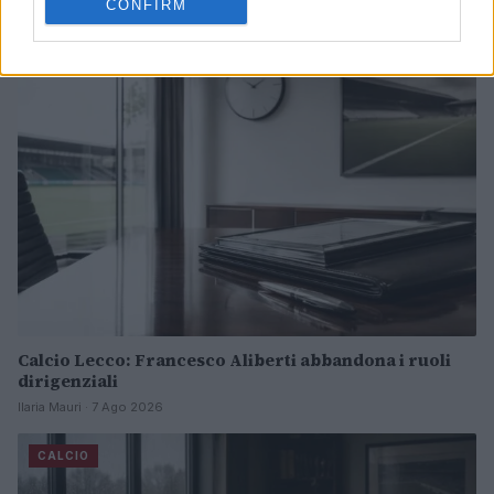
Andrea Conforti · 7 Ago 2026
CONFIRM
CALCIO
Calcio Lecco: Francesco Aliberti abbandona i ruoli
dirigenziali
Ilaria Mauri · 7 Ago 2026
CALCIO