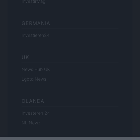
InvestirMag
GERMANIA
Investieren24
UK
News Hub UK
Lgbtq News
OLANDA
Investeren 24
NL Newz