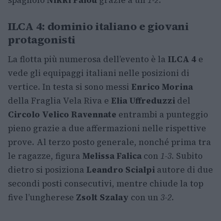
spagnolo
Nikki Palou
grazie a un
1-2
.
ILCA 4: dominio italiano e giovani
protagonisti
La flotta più numerosa dell’evento è la
ILCA 4
e
vede gli equipaggi italiani nelle posizioni di
vertice. In testa si sono messi
Enrico Morina
della Fraglia Vela Riva e
Elia Uffreduzzi
del
Circolo Velico Ravennate
entrambi a punteggio
pieno grazie a due affermazioni nelle rispettive
prove. Al terzo posto generale, nonché prima tra
le ragazze, figura
Melissa Falica
con
1-3
. Subito
dietro si posiziona
Leandro Scialpi
autore di due
secondi posti consecutivi, mentre chiude la top
five l’ungherese
Zsolt Szalay
con un
3-2
.