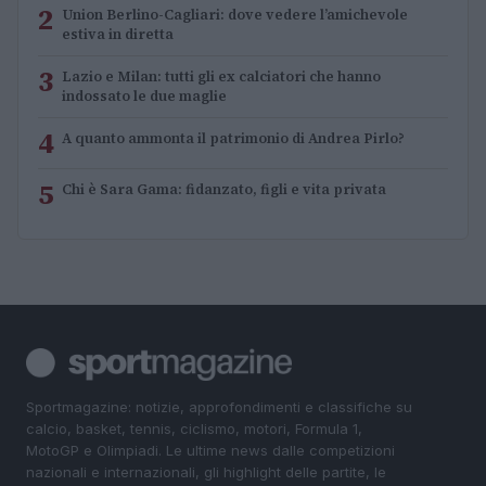
2
Union Berlino-Cagliari: dove vedere l’amichevole
estiva in diretta
3
Lazio e Milan: tutti gli ex calciatori che hanno
indossato le due maglie
4
A quanto ammonta il patrimonio di Andrea Pirlo?
5
Chi è Sara Gama: fidanzato, figli e vita privata
Sportmagazine: notizie, approfondimenti e classifiche su
calcio, basket, tennis, ciclismo, motori, Formula 1,
MotoGP e Olimpiadi. Le ultime news dalle competizioni
nazionali e internazionali, gli highlight delle partite, le