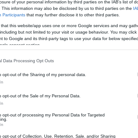
losure of your personal information by third parties on the IAB’s list of
: militari, cani antidroga e rilevatori di
. This information may also be disclosed by us to third parties on the
IA
Participants
that may further disclose it to other third parties.
uto di poco l’esordio dell’Uruguay contro
 un risultato finale di 1-1.
 that this website/app uses one or more Google services and may gath
including but not limited to your visit or usage behaviour. You may click 
 to Google and its third-party tags to use your data for below specifi
ogle consent section.
l Data Processing Opt Outs
o opt-out of the Sharing of my personal data.
In
o opt-out of the Sale of my Personal Data.
In
to opt-out of processing my Personal Data for Targeted
ing.
In
o opt-out of Collection, Use, Retention, Sale, and/or Sharing