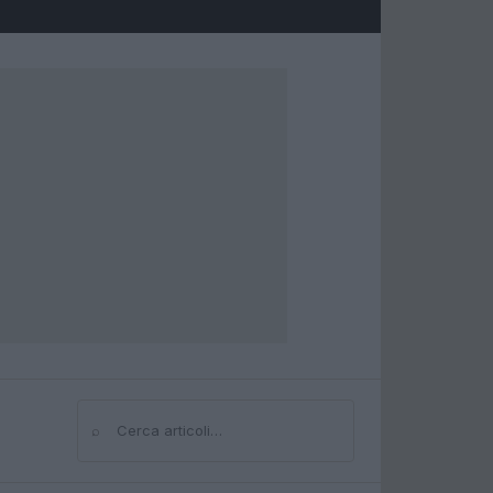
⌕
Cerca