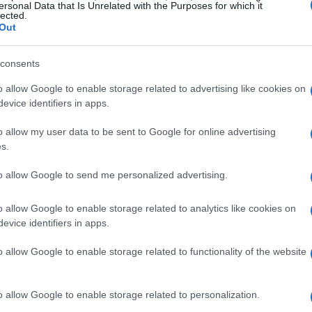
ersonal Data that Is Unrelated with the Purposes for which it
lected.
Out
 e l’arrivo negli Stati Uniti
consents
etato la sua preparazione al
Mayakoba
o allow Google to enable storage related to advertising like cookies on
co, in vista del primo match contro l’Arabia
evice identifiers in apps.
i Uniti è stato segnato da un episodio che ha
o allow my user data to be sent to Google for online advertising
ff tecnico. Al momento dell’atterraggio, il
s.
ato dalle autorità americane, che hanno
to allow Google to send me personalized advertising.
ata.
o allow Google to enable storage related to analytics like cookies on
evice identifiers in apps.
o allow Google to enable storage related to functionality of the website
oposti a controlli rigorosi, con i militari che
quipaggiamento. Sono stati impiegati
cani
 esplosive
rendendo la situazione ancora più
o allow Google to enable storage related to personalization.