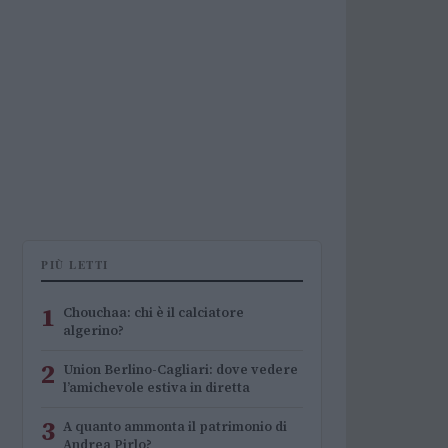
PIÙ LETTI
1
Chouchaa: chi è il calciatore
algerino?
2
Union Berlino-Cagliari: dove vedere
l’amichevole estiva in diretta
3
A quanto ammonta il patrimonio di
Andrea Pirlo?