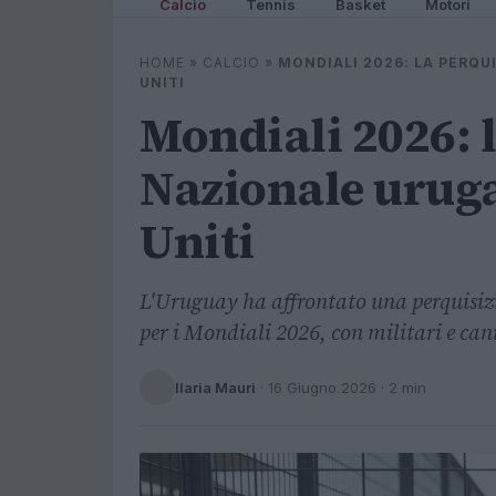
Calcio
Tennis
Basket
Motori
HOME
»
CALCIO
»
MONDIALI 2026: LA PERQU
UNITI
Mondiali 2026: l
Nazionale uruga
Uniti
L'Uruguay ha affrontato una perquisizi
per i Mondiali 2026, con militari e cani
Ilaria Mauri
·
16 Giugno 2026
· 2 min