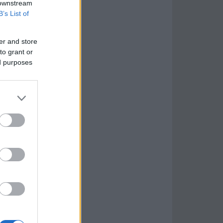
 downstream
B’s List of
er and store
to grant or
ed purposes