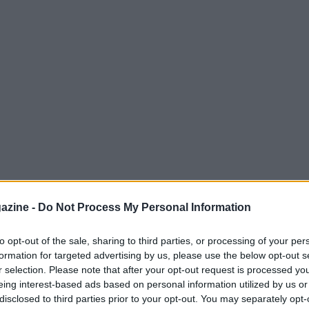
azine -
Do Not Process My Personal Information
ati Uniti, Canada e Messico, stanno già
to opt-out of the sale, sharing to third parties, or processing of your per
formation for targeted advertising by us, please use the below opt-out s
troversi. L’ultimo in ordine di tempo
r selection. Please note that after your opt-out request is processed y
e ha subito un trattamento inaspettato al suo
eing interest-based ads based on personal information utilized by us or
disclosed to third parties prior to your opt-out. You may separately opt-
e, reduce dalla preparazione in Messico, si è