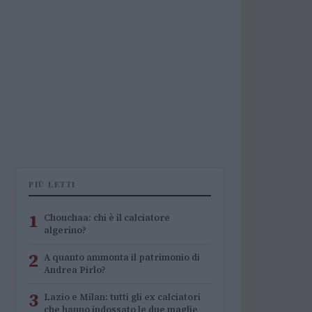
PIÙ LETTI
1
Chouchaa: chi è il calciatore
algerino?
2
A quanto ammonta il patrimonio di
Andrea Pirlo?
3
Lazio e Milan: tutti gli ex calciatori
che hanno indossato le due maglie