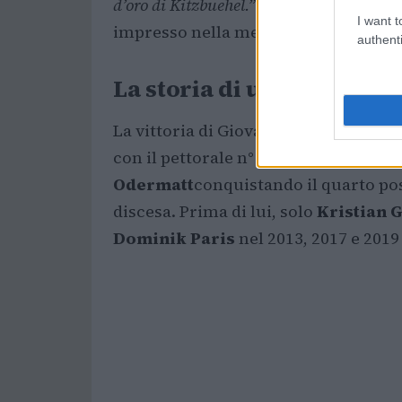
d’oro di Kitzbuehel.”
Queste parole rif
I want t
impresso nella memoria dello sci ita
authenti
La storia di una vittoria 
La vittoria di Giovanni Franzoni sull
con il pettorale n° 2, ha resistito di
Odermatt
conquistando il quarto pos
discesa. Prima di lui, solo
Kristian 
Dominik Paris
nel 2013, 2017 e 2019