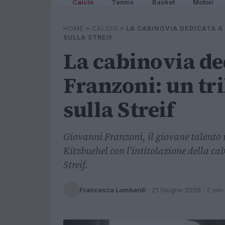
Calcio
Tennis
Basket
Motori
HOME
»
CALCIO
»
LA CABINOVIA DEDICATA A
SULLA STREIF
La cabinovia de
Franzoni: un tri
sulla Streif
Giovanni Franzoni, il giovane talento it
Kitzbuehel con l'intitolazione della ca
Streif.
Francesca Lombardi
·
21 Giugno 2026
· 2 min