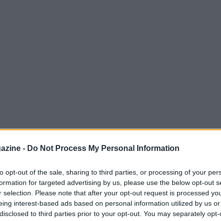
azine -
Do Not Process My Personal Information
to opt-out of the sale, sharing to third parties, or processing of your per
formation for targeted advertising by us, please use the below opt-out s
Giovanni Franzoni, il giovane talento
r selection. Please note that after your opt-out request is processed y
a libera sulla Streif
lo scorso 24 gennaio. La
eing interest-based ads based on personal information utilized by us or
disclosed to third parties prior to your opt-out. You may separately opt-
novia n° 33, tenutasi sabato 20 giugno, ha