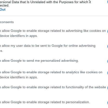
ersonal Data that Is Unrelated with the Purposes for which it
lected.
lla Streif
Out
ovanni Franzoni, è un simbolo tangibile del
consents
esi dopo la vittoria che ha cambiato la sua
o allow Google to enable storage related to advertising like cookies on
to riconoscimento nel cuore del
evice identifiers in apps.
 La cerimonia, officiata da
Michael
o allow my user data to be sent to Google for online advertising
Ski Club
e consigliere della
FIS
ha visto la
s.
 Giovanni,
Alessandro Franzoni
presente fin
to allow Google to send me personalized advertising.
pione.
o allow Google to enable storage related to analytics like cookies on
evice identifiers in apps.
zoni ha espresso la sua gratitudine con
o allow Google to enable storage related to functionality of the website
e anche per questa giornata, posso solo dirvi
e parte della lista di coloro che sono nell’albo
o allow Google to enable storage related to personalization.