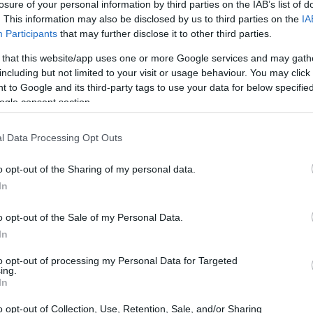
losure of your personal information by third parties on the IAB’s list of
 per il 25enne di
Manerba del Garda
e per
. This information may also be disclosed by us to third parties on the
IA
Participants
that may further disclose it to other third parties.
 that this website/app uses one or more Google services and may gath
including but not limited to your visit or usage behaviour. You may click 
 to Google and its third-party tags to use your data for below specifi
ogle consent section.
l Data Processing Opt Outs
o opt-out of the Sharing of my personal data.
In
o opt-out of the Sale of my Personal Data.
In
to opt-out of processing my Personal Data for Targeted
ing.
In
o opt-out of Collection, Use, Retention, Sale, and/or Sharing