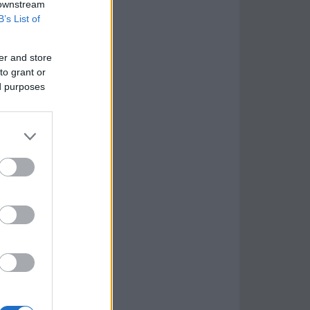
 downstream
B’s List of
er and store
to grant or
ed purposes