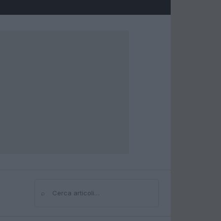
⌕
Cerca