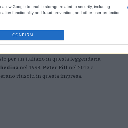
lettono l’emozione di un momento che resterà
o allow Google to enable storage related to security, including
liano.
cation functionality and fraud prevention, and other user protection.
epica
CONFIRM
a Streif è stata un evento storico. Partendo
 soli 7 centesimi al campione elvetico
Marco
to per un italiano in questa leggendaria
Ghedina
nel 1998,
Peter Fill
nel 2013 e
 erano riusciti in questa impresa.