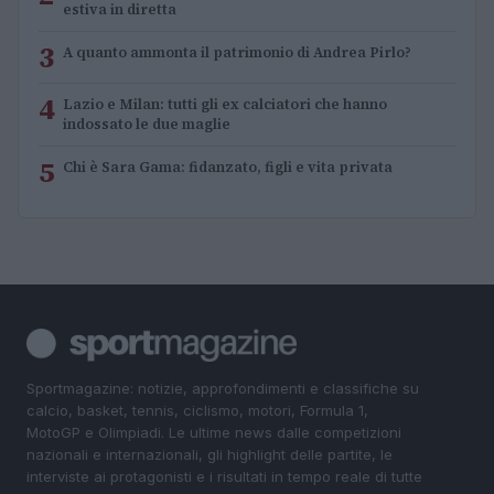
estiva in diretta
3
A quanto ammonta il patrimonio di Andrea Pirlo?
4
Lazio e Milan: tutti gli ex calciatori che hanno
indossato le due maglie
5
Chi è Sara Gama: fidanzato, figli e vita privata
Sportmagazine: notizie, approfondimenti e classifiche su
calcio, basket, tennis, ciclismo, motori, Formula 1,
MotoGP e Olimpiadi. Le ultime news dalle competizioni
nazionali e internazionali, gli highlight delle partite, le
interviste ai protagonisti e i risultati in tempo reale di tutte