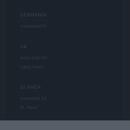
GERMANIA
Investieren24
UK
News Hub UK
Lgbtq News
OLANDA
Investeren 24
NL Newz