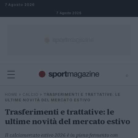
Salta al contenuto
7 Agosto 2026
7 Agosto 2026
⌕
⌕
×
HOME
»
CALCIO
»
TRASFERIMENTI E TRATTATIVE: LE
Cerca
ULTIME NOVITÀ DEL MERCATO ESTIVO
Trasferimenti e trattative: le
ultime novità del mercato estivo
Il calciomercato estivo 2026 è in pieno fermento con