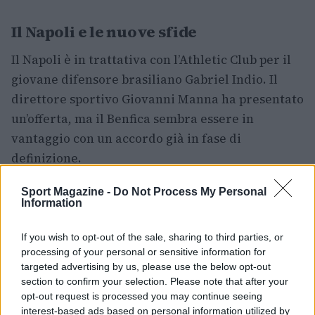
Il Napoli e le nuove sfide
Il Napoli è in trattativa con l’Athletic Club per il
giovane difensore brasiliano Gabriel Indio. Il
direttore sportivo Giovanni Manna ha presentato
un’offerta, ma il Benfica sembra essere in
vantaggio con un accordo già in fase di
definizione.
Massimiliano Allegri sarà il nuovo allenatore del
Sport Magazine -
Do Not Process My Personal
Information
Napoli, con un contratto di tre anni. L’allenatore
livornese ha già iniziato a definire il suo staff,
If you wish to opt-out of the sale, sharing to third parties, or
con alcune conferme e nuovi innesti. La prossima
processing of your personal or sensitive information for
targeted advertising by us, please use the below opt-out
settimana sarà quella della firma ufficiale, e
section to confirm your selection. Please note that after your
Allegri potrà così cominciare a lavorare con la
opt-out request is processed you may continue seeing
squadra.
interest-based ads based on personal information utilized by