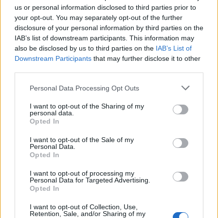
us or personal information disclosed to third parties prior to
Il calciomercato estivo 2026 continua a riservare
your opt-out. You may separately opt-out of the further
disclosure of your personal information by third parties on the
sorprese e colpi di scena. Con trattative in corso
IAB’s list of downstream participants. This information may
e giocatori in movimento, i club stanno cercando
also be disclosed by us to third parties on the
IAB’s List of
di rafforzare le proprie rose in vista della nuova
Downstream Participants
that may further disclose it to other
third parties.
stagione. Restate sintonizzati per ulteriori
aggiornamenti sulle ultime novità del mercato.
Please note that this website/app uses one or more Google
Personal Data Processing Opt Outs
services and may gather and store information including but
not limited to your visit or usage behaviour. You may click to
I want to opt-out of the Sharing of my
personal data.
grant or deny consent to Google and its third-party tags to
Opted In
use your data for below specified purposes in below Google
AUTORE
Ilaria Mauri
consent section.
I want to opt-out of the Sale of my
Personal Data.
Ilaria Mauri, bolognese, decise di seguire il
Opted In
giornalismo sportivo dopo una notte al
Dall'Ara durante una partita decisiva: oggi
I want to opt-out of processing my
Personal Data for Targeted Advertising.
coordina le pagine di competizioni e
Opted In
commenti. In redazione predilige reportage
sul campo e conserva il biglietto di quella
I want to opt-out of Collection, Use,
partita come prova della svolta.
Retention, Sale, and/or Sharing of my