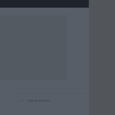
⌕
Cerca