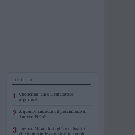
PIÙ LETTI
1
Chouchaa: chi è il calciatore
algerino?
2
A quanto ammonta il patrimonio di
Andrea Pirlo?
3
Lazio e Milan: tutti gli ex calciatori
che hanno indossato le due maglie