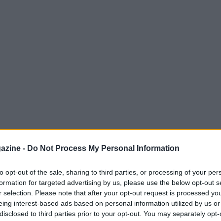
azine -
Do Not Process My Personal Information
eti azzurri del
team CdM
delle discipline
to opt-out of the sale, sharing to third parties, or processing of your per
izione
a
Madonna di Campiglio
nel cuore
formation for targeted advertising by us, please use the below opt-out s
a speciale è avvenuta nel
Canalone
r selection. Please note that after your opt-out request is processed y
eing interest-based ads based on personal information utilized by us or
e si accenderà sotto i riflettori il prossimo
23
disclosed to third parties prior to your opt-out. You may separately opt-