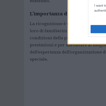
massimo.
I want t
authenti
L’importanza della ricognizio
La ricognizione è un momento crucia
loro di familiarizzare con il percorso,
condizioni della pista. Questo tipo d
prestazioni e per affrontare al megli
dell’esperienza dell’organizzazione d
speciale.