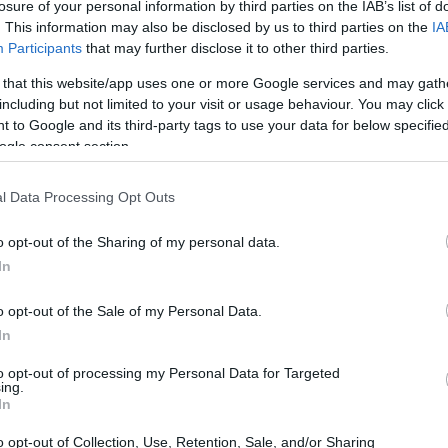
della
Coppa del Mondo
maschile.
losure of your personal information by third parties on the IAB’s list of
. This information may also be disclosed by us to third parties on the
IA
Participants
that may further disclose it to other third parties.
 that this website/app uses one or more Google services and may gath
including but not limited to your visit or usage behaviour. You may click 
 to Google and its third-party tags to use your data for below specifi
ogle consent section.
l Data Processing Opt Outs
o opt-out of the Sharing of my personal data.
In
o opt-out of the Sale of my Personal Data.
In
to opt-out of processing my Personal Data for Targeted
ing.
In
a quota
o opt-out of Collection, Use, Retention, Sale, and/or Sharing