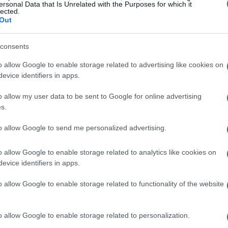
ersonal Data that Is Unrelated with the Purposes for which it
lected.
azionale
con base a
Tione di Trento
sono
Out
si protrae per tutta la settimana. Nonostante
consents
 metri di quota
gli atleti hanno rivissuto
amonti. Tra i partecipanti, spiccano nomi
o allow Google to enable storage related to advertising like cookies on
evice identifiers in apps.
r
Saccardi
Giovanni Franzoni
Giovanni
o allow my user data to be sent to Google for online advertising
s.
Tre
to allow Google to send me personalized advertising.
ose del circuito di
slalom
e rappresenta un
o allow Google to enable storage related to analytics like cookies on
evice identifiers in apps.
urri.
Alex Vinatzer
vice campione olimpico
sta gara dopo il podio del
2026
uno dei
o allow Google to enable storage related to functionality of the website
ito. Anche gli altri atleti, come
Giovanni
reif
a
Kitzbuehel
sono determinati a dare il
o allow Google to enable storage related to personalization.