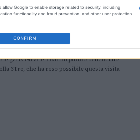
o allow Google to enable storage related to security, including
cation functionality and fraud prevention, and other user protection.
ne
le nella preparazione degli atleti. Permette
CONFIRM
 di studiare le curve e di adattarsi alle
i attività è fondamentale per migliorare le
o le gare. Gli atleti hanno potuto beneficiare
ella 3Tre, che ha reso possibile questa visita