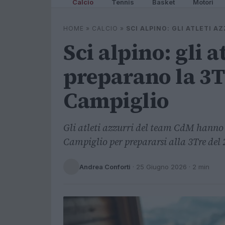
Calcio
Tennis
Basket
Motori
HOME
»
CALCIO
»
SCI ALPINO: GLI ATLETI 
Sci alpino: gli a
preparano la 3T
Campiglio
Gli atleti azzurri del team CdM hanno
Campiglio per prepararsi alla 3Tre del
Andrea Conforti
·
25 Giugno 2026
· 2 min