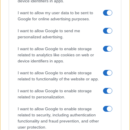
device identifiers in apps.
PIÙ LETTI
I want to allow my user data to be sent to
1
XPENG Partner del Teatro del Silenzio 2026: Veicoli
Google for online advertising purposes.
Elettrici e Musica in Sinfonia
I want to allow Google to send me
2
Rilancio degli impianti sciistici in Val Vigezzo, Val
personalized advertising.
Formazza e Valle Antrona
3
I want to allow Google to enable storage
Scoperte carcasse di moto e motori in container
destinati al Senegal
related to analytics like cookies on web or
device identifiers in apps.
4
Il Córdoba ha ottenuto il II Trofeo Puertas dopo aver
sconfitto il Rayo ai rigori.
I want to allow Google to enable storage
related to functionality of the website or app.
5
Nuova Zelanda: ondata di freddo eccezionale porta
neve a bassa quota
I want to allow Google to enable storage
related to personalization.
I want to allow Google to enable storage
related to security, including authentication
functionality and fraud prevention, and other
user protection.