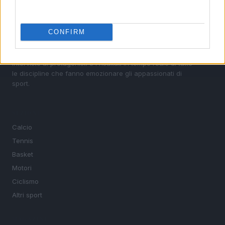
Sportmagazine: notizie, approfondimenti e classifiche su
CONFIRM
calcio, basket, tennis, ciclismo, motori, Formula 1,
MotoGP e Olimpiadi. Le ultime news dalle competizioni
nazionali e internazionali, gli highlight delle partite, le
interviste ai protagonisti e i risultati in tempo reale di tutte
le discipline che fanno emozionare gli appassionati di
sport.
SEZIONI
Calcio
Tennis
Basket
Motori
Ciclismo
Altri sport
MAGAZINE