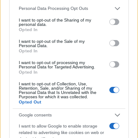
Ilaria Mauri · 4 Ago 2026
Please note that this website/app uses one or more Google
Personal Data Processing Opt Outs
services and may gather and store information including but
NOTIZIE
not limited to your visit or usage behaviour. You may click to
I want to opt-out of the Sharing of my
personal data.
grant or deny consent to Google and its third-party tags to
Opted In
use your data for below specified purposes in below Google
consent section.
I want to opt-out of the Sale of my
Personal Data.
Opted In
I want to opt-out of processing my
Personal Data for Targeted Advertising.
Opted In
I want to opt-out of Collection, Use,
Retention, Sale, and/or Sharing of my
Personal Data that Is Unrelated with the
Purposes for which it was collected.
Nuova Zelanda: ondata di freddo eccezionale porta
Opted Out
neve a bassa quota
Google consents
Francesca Lombardi · 4 Ago 2026
I want to allow Google to enable storage
related to advertising like cookies on web or