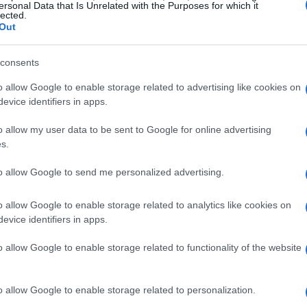
ersonal Data that Is Unrelated with the Purposes for which it
lected.
Out
consents
o non è facile. Da un lato, Nico si sente
o allow Google to enable storage related to advertising like cookies on
l calcio che attirano l’attenzione dei grandi
evice identifiers in apps.
ere “benefica per l’Athletic” poiché dimostra
o allow my user data to be sent to Google for online advertising
i di grande potenziale come lui, Unai
s.
ficile rispondere costantemente alle domande
to allow Google to send me personalized advertising.
ovane calciatore di 21 anni: “Tutto quello che
o allow Google to enable storage related to analytics like cookies on
evice identifiers in apps.
o fratello Iñaki, che con la sua esperienza lo
o allow Google to enable storage related to functionality of the website
 vissuto questa situazione. Anni fa ha
giocava per l’Athletic. Conosce la pressione e
o allow Google to enable storage related to personalization.
e e seguire i suoi consigli. Mio fratello è un