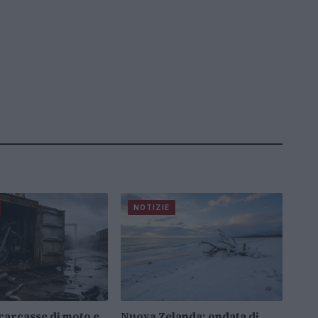
NOTIZIE
carcasse di moto e
Nuova Zelanda: ondata di