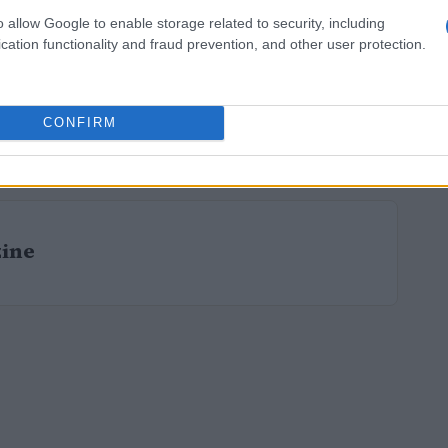
a malapena a trattenere un sorriso parlando
o allow Google to enable storage related to security, including
cation functionality and fraud prevention, and other user protection.
 Nonostante Iñaki sia impegnato in Eurocopa,
n Nico: “Continua a chiedermi cosa sto
sto prendendo cura di me… è sempre attento, è
CONFIRM
ato il giovane calciatore.
zine