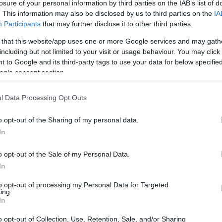
losure of your personal information by third parties on the IAB’s list of
zurigorri nella prossima stagione.
. This information may also be disclosed by us to third parties on the
IA
r lui giocare la Europa League con l’Athletic
Participants
that may further disclose it to other third parties.
ilasciata a ‘Radiogaceta de los deportes’ in
 that this website/app uses one or more Google services and may gath
thletic è la mia casa, ho appena firmato un
including but not limited to your visit or usage behaviour. You may click 
 to Google and its third-party tags to use your data for below specifi
to”.
ogle consent section.
l Data Processing Opt Outs
o opt-out of the Sharing of my personal data.
In
o opt-out of the Sale of my Personal Data.
In
to opt-out of processing my Personal Data for Targeted
ing.
In
o opt-out of Collection, Use, Retention, Sale, and/or Sharing