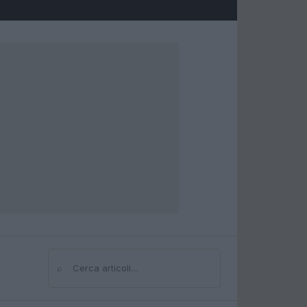
⌕
Cerca