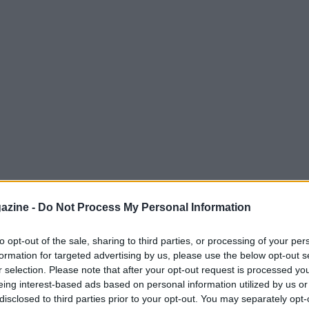
azine -
Do Not Process My Personal Information
to opt-out of the sale, sharing to third parties, or processing of your per
formation for targeted advertising by us, please use the below opt-out s
r selection. Please note that after your opt-out request is processed y
uo nome al Barcellona e ad altre squadre,
eing interest-based ads based on personal information utilized by us or
o che ha mantenuto negli ultimi giorni, non
disclosed to third parties prior to your opt-out. You may separately opt-