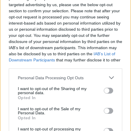
Nuova Zelanda: ondata di freddo eccezionale porta
targeted advertising by us, please use the below opt-out
neve a bassa quota
section to confirm your selection. Please note that after your
Francesca Lombardi · 4 Ago 2026
opt-out request is processed you may continue seeing
interest-based ads based on personal information utilized by
NOTIZIE
us or personal information disclosed to third parties prior to
your opt-out. You may separately opt-out of the further
disclosure of your personal information by third parties on the
IAB’s list of downstream participants. This information may
also be disclosed by us to third parties on the
IAB’s List of
Downstream Participants
that may further disclose it to other
third parties.
Please note that this website/app uses one or more Google
Personal Data Processing Opt Outs
services and may gather and store information including but
not limited to your visit or usage behaviour. You may click to
I want to opt-out of the Sharing of my
personal data.
grant or deny consent to Google and its third-party tags to
Opted In
use your data for below specified purposes in below Google
consent section.
Impostazioni telefono e avvisi: ecosistema per
I want to opt-out of the Sale of my
Personal Data.
attenzione sana
Opted In
Francesca Lombardi · 1 Ago 2026
I want to opt-out of processing my