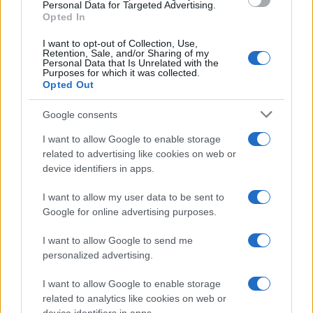
Personal Data for Targeted Advertising.
Opted In
PIÙ LETTI
I want to opt-out of Collection, Use,
Retention, Sale, and/or Sharing of my
1
Personal Data that Is Unrelated with the
XPENG Partner del Teatro del Silenzio 2026: Veicoli
Purposes for which it was collected.
Elettrici e Musica in Sinfonia
Opted Out
2
Rilancio degli impianti sciistici in Val Vigezzo, Val
Google consents
Formazza e Valle Antrona
I want to allow Google to enable storage
3
Scoperte carcasse di moto e motori in container
related to advertising like cookies on web or
destinati al Senegal
device identifiers in apps.
4
Muniain brilla in maglia blu e granata.
I want to allow my user data to be sent to
Google for online advertising purposes.
5
Il Córdoba ha ottenuto il II Trofeo Puertas dopo aver
sconfitto il Rayo ai rigori.
I want to allow Google to send me
personalized advertising.
I want to allow Google to enable storage
related to analytics like cookies on web or