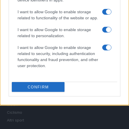
device identifiers in apps.
I want to allow Google to enable storage
related to functionality of the website or app.
Sportmagazine: notizie, approfondimenti e classifiche su
calcio, basket, tennis, ciclismo, motori, Formula 1,
I want to allow Google to enable storage
MotoGP e Olimpiadi. Le ultime news dalle competizioni
related to personalization.
nazionali e internazionali, gli highlight delle partite, le
interviste ai protagonisti e i risultati in tempo reale di tutte
I want to allow Google to enable storage
le discipline che fanno emozionare gli appassionati di
related to security, including authentication
sport.
functionality and fraud prevention, and other
user protection.
SEZIONI
Calcio
CONFIRM
Tennis
Basket
Motori
Ciclismo
Altri sport