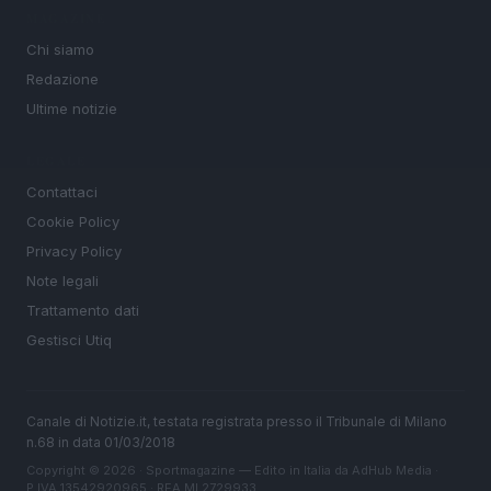
MAGAZINE
Chi siamo
Redazione
Ultime notizie
LEGALE
Contattaci
Cookie Policy
Privacy Policy
Note legali
Trattamento dati
Gestisci Utiq
Canale di Notizie.it, testata registrata presso il Tribunale di Milano
n.68 in data 01/03/2018
Copyright © 2026 · Sportmagazine — Edito in Italia da
AdHub Media
·
P.IVA 13542920965 · REA MI 2729933