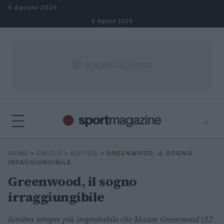
Salta al contenuto
6 Agosto 2026
6 Agosto 2026
⌕
⌕
×
HOME
»
CALCIO
»
NOTIZIE
»
GREENWOOD, IL SOGNO
Cerca
IRRAGGIUNGIBILE
Greenwood, il sogno
irraggiungibile
Sembra sempre più improbabile che Mason Greenwood (22