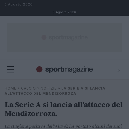
Salta al contenuto
5 Agosto 2026
5 Agosto 2026
⌕
⌕
×
HOME
»
CALCIO
»
NOTIZIE
»
LA SERIE A SI LANCIA
Cerca
ALL’ATTACCO DEL MENDIZORROZA
La Serie A si lancia all’attacco del
Mendizorroza.
La stagione positiva dell’Alavés ha portato alcuni dei suoi