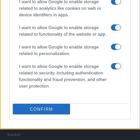
I want to allow Google to enable storage
related to analytics like cookies on web or
device identifiers in apps.
I want to allow Google to enable storage
related to functionality of the website or app.
I want to allow Google to enable storage
Sportmagazine: notizie, approfondimenti e classifiche su
related to personalization.
calcio, basket, tennis, ciclismo, motori, Formula 1,
MotoGP e Olimpiadi. Le ultime news dalle competizioni
I want to allow Google to enable storage
nazionali e internazionali, gli highlight delle partite, le
related to security, including authentication
interviste ai protagonisti e i risultati in tempo reale di tutte
functionality and fraud prevention, and other
le discipline che fanno emozionare gli appassionati di
user protection.
sport.
SEZIONI
CONFIRM
Calcio
Tennis
Basket