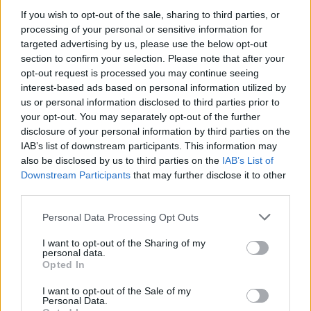
If you wish to opt-out of the sale, sharing to third parties, or
processing of your personal or sensitive information for
targeted advertising by us, please use the below opt-out
section to confirm your selection. Please note that after your
Nuova Zelanda: ondata di freddo eccezionale porta
opt-out request is processed you may continue seeing
neve a bassa quota
interest-based ads based on personal information utilized by
Francesca Lombardi · 4 Ago 2026
us or personal information disclosed to third parties prior to
your opt-out. You may separately opt-out of the further
NOTIZIE
disclosure of your personal information by third parties on the
IAB’s list of downstream participants. This information may
also be disclosed by us to third parties on the
IAB’s List of
Downstream Participants
that may further disclose it to other
third parties.
Please note that this website/app uses one or more Google
Personal Data Processing Opt Outs
services and may gather and store information including but
not limited to your visit or usage behaviour. You may click to
I want to opt-out of the Sharing of my
personal data.
grant or deny consent to Google and its third-party tags to
Opted In
use your data for below specified purposes in below Google
consent section.
I want to opt-out of the Sale of my
Personal Data.