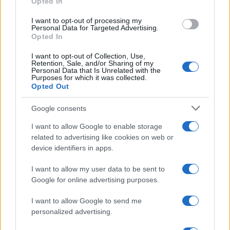
Opted In
Impostazioni telefono e avvisi: ecosistema per
attenzione sana
I want to opt-out of processing my
Personal Data for Targeted Advertising.
Francesca Lombardi · 1 Ago 2026
Opted In
I want to opt-out of Collection, Use,
Retention, Sale, and/or Sharing of my
Personal Data that Is Unrelated with the
PIÙ LETTI
Purposes for which it was collected.
Opted Out
1
XPENG Partner del Teatro del Silenzio 2026: Veicoli
Elettrici e Musica in Sinfonia
Google consents
2
Scoperte carcasse di moto e motori in container
I want to allow Google to enable storage
destinati al Senegal
related to advertising like cookies on web or
device identifiers in apps.
3
Il Córdoba ha ottenuto il II Trofeo Puertas dopo aver
sconfitto il Rayo ai rigori.
I want to allow my user data to be sent to
Google for online advertising purposes.
4
Muniain brilla in maglia blu e granata.
I want to allow Google to send me
5
Nuova Zelanda: ondata di freddo eccezionale porta
personalized advertising.
neve a bassa quota