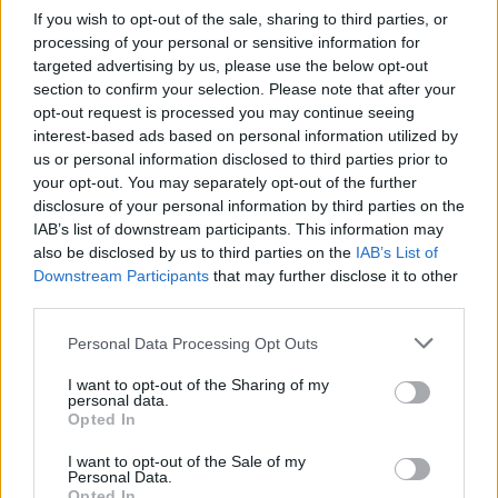
If you wish to opt-out of the sale, sharing to third parties, or
processing of your personal or sensitive information for
Scoperte carcasse di moto e motori in container
targeted advertising by us, please use the below opt-out
destinati al Senegal
section to confirm your selection. Please note that after your
opt-out request is processed you may continue seeing
Ilaria Mauri · 4 Ago 2026
interest-based ads based on personal information utilized by
us or personal information disclosed to third parties prior to
NOTIZIE
your opt-out. You may separately opt-out of the further
disclosure of your personal information by third parties on the
IAB’s list of downstream participants. This information may
also be disclosed by us to third parties on the
IAB’s List of
Downstream Participants
that may further disclose it to other
third parties.
Please note that this website/app uses one or more Google
Personal Data Processing Opt Outs
services and may gather and store information including but
not limited to your visit or usage behaviour. You may click to
I want to opt-out of the Sharing of my
personal data.
grant or deny consent to Google and its third-party tags to
Opted In
use your data for below specified purposes in below Google
consent section.
I want to opt-out of the Sale of my
Nuova Zelanda: ondata di freddo eccezionale porta
Personal Data.
neve a bassa quota
Opted In