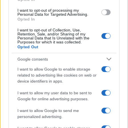
Francesca Lombardi · 4 Ago 2026
I want to opt-out of processing my
Personal Data for Targeted Advertising.
Opted In
PIÙ LETTI
I want to opt-out of Collection, Use,
Retention, Sale, and/or Sharing of my
Personal Data that Is Unrelated with the
1
XPENG Partner del Teatro del Silenzio 2026: Veicoli
Purposes for which it was collected.
Elettrici e Musica in Sinfonia
Opted Out
2
Rilancio degli impianti sciistici in Val Vigezzo, Val
Google consents
Formazza e Valle Antrona
I want to allow Google to enable storage
3
Scoperte carcasse di moto e motori in container
related to advertising like cookies on web or
destinati al Senegal
device identifiers in apps.
4
Il Córdoba ha ottenuto il II Trofeo Puertas dopo aver
I want to allow my user data to be sent to
sconfitto il Rayo ai rigori.
Google for online advertising purposes.
5
Nuova Zelanda: ondata di freddo eccezionale porta
I want to allow Google to send me
neve a bassa quota
personalized advertising.