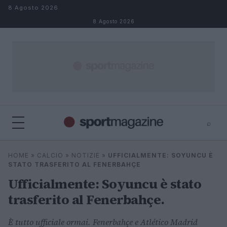
Salta al contenuto
8 Agosto 2026
8 Agosto 2026
⌕
⌕
×
HOME
»
CALCIO
»
NOTIZIE
»
UFFICIALMENTE: SOYUNCU È
Cerca
STATO TRASFERITO AL FENERBAHÇE
Ufficialmente: Soyuncu è stato
trasferito al Fenerbahçe.
È tutto ufficiale ormai. Fenerbahçe e Atlético Madrid