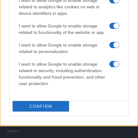
I want to allow Google to enable storage
related to analytics like cookies on web or
device identifiers in apps.
I want to allow Google to enable storage
related to functionality of the website or app.
Sportmagazine: notizie, approfondimenti e classifiche su
I want to allow Google to enable storage
calcio, basket, tennis, ciclismo, motori, Formula 1,
related to personalization.
MotoGP e Olimpiadi. Le ultime news dalle competizioni
nazionali e internazionali, gli highlight delle partite, le
I want to allow Google to enable storage
interviste ai protagonisti e i risultati in tempo reale di tutte
related to security, including authentication
le discipline che fanno emozionare gli appassionati di
functionality and fraud prevention, and other
sport.
user protection.
SEZIONI
Calcio
CONFIRM
Tennis
Basket
Motori