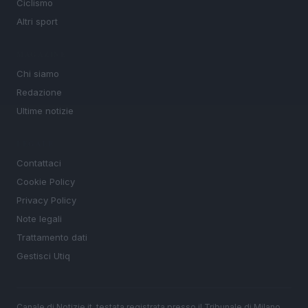
Ciclismo
Altri sport
MAGAZINE
Chi siamo
Redazione
Ultime notizie
LEGALE
Contattaci
Cookie Policy
Privacy Policy
Note legali
Trattamento dati
Gestisci Utiq
Canale di Notizie.it, testata registrata presso il Tribunale di Milano