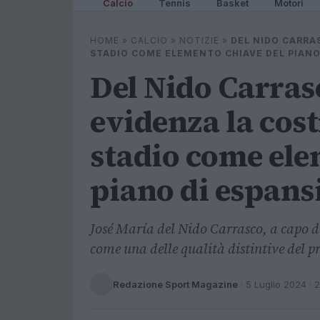
Calcio
Tennis
Basket
Motori
HOME
»
CALCIO
»
NOTIZIE
»
DEL NIDO CARRA
STADIO COME ELEMENTO CHIAVE DEL PIANO
Del Nido Carras
evidenza la cos
stadio come ele
piano di espans
José María del Nido Carrasco, a capo de
come una delle qualità distintive del p
Redazione Sport Magazine
·
5 Luglio 2024
· 