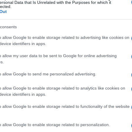
ersonal Data that Is Unrelated with the Purposes for which it
, risultato che ci colloca al 24° posto tra le
lected.
otenziale di 280 milioni di spettatori in
Out
do Carrasco.
consents
Divisione, siamo stati promossi in Prima
o allow Google to enable storage related to advertising like cookies on
 dell’Europa League con sette titoli. Siamo il
evice identifiers in apps.
azioni europee nel secolo e il quarto con più
za evidenzia la crescita del nostro marchio”,
o allow my user data to be sent to Google for online advertising
s.
to allow Google to send me personalized advertising.
o allow Google to enable storage related to analytics like cookies on
evice identifiers in apps.
o allow Google to enable storage related to functionality of the website
o allow Google to enable storage related to personalization.