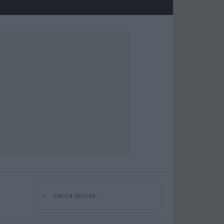
⌕
Cerca