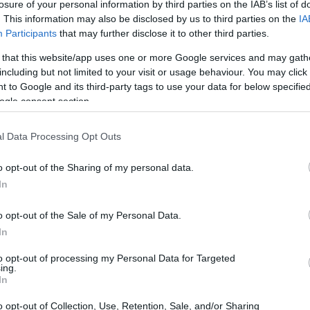
losure of your personal information by third parties on the IAB’s list of
. This information may also be disclosed by us to third parties on the
IA
el Sevilla, ha enfatizzato l’evoluzione del
Participants
that may further disclose it to other third parties.
ve del progetto che guida. Durante una visita
 that this website/app uses one or more Google services and may gath
la partecipazione di Javier Tebas, il
including but not limited to your visit or usage behaviour. You may click 
 to Google and its third-party tags to use your data for below specifi
ummit 2024, presentando il piano strategico
ogle consent section.
lub.
all’identità del club. Il nostro è un club con
l Data Processing Opt Outs
sciuto una crescita sportiva straordinaria
o opt-out of the Sharing of my personal data.
dere il Sevilla FC senza la città di Siviglia e
In
ato dei progetti futuri: “Il nuovo stadio
centrale del nostro piano strategico futuro.
o opt-out of the Sale of my Personal Data.
In
trategico, seguendo il nostro spirito ribelle,
gio e onorando la nostra storia. Siamo un club
to opt-out of processing my Personal Data for Targeted
ing.
 arrendersi'”, ha sottolineato.
In
supera i 22 milioni di followers, un seguito
o opt-out of Collection, Use, Retention, Sale, and/or Sharing