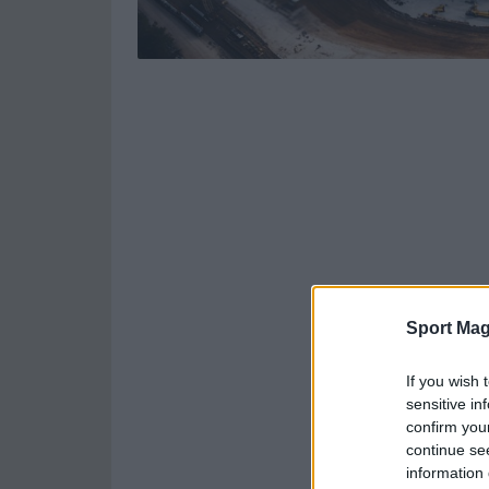
Sport Mag
If you wish 
sensitive in
confirm you
continue se
information 