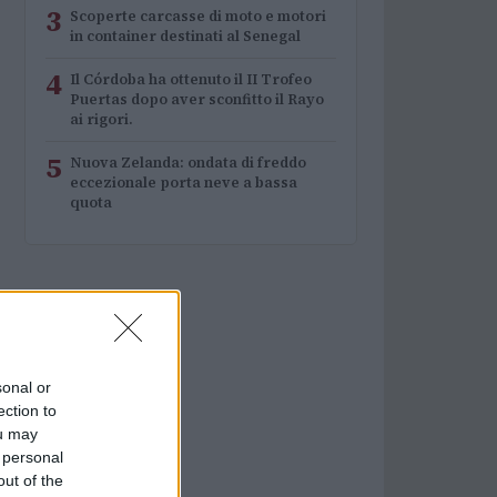
3
Scoperte carcasse di moto e motori
in container destinati al Senegal
4
Il Córdoba ha ottenuto il II Trofeo
Puertas dopo aver sconfitto il Rayo
ai rigori.
5
Nuova Zelanda: ondata di freddo
eccezionale porta neve a bassa
quota
sonal or
ection to
ou may
 personal
out of the