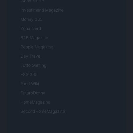
World Music
Investimenti Magazine
Money 365
Zona Nerd
B2B Magazine
People Magazine
Day Travel
Tutto Gaming
ESG 365
Food Wiki
FuturoDonna
HomeMagazine
SecondHomeMagazine