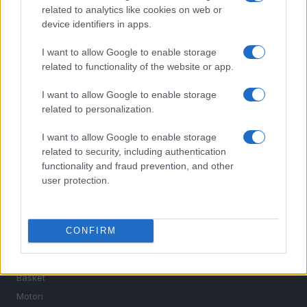
related to analytics like cookies on web or
device identifiers in apps.
I want to allow Google to enable storage
related to functionality of the website or app.
I want to allow Google to enable storage
Sportmagazine: notizie, approfondimenti e classifiche su
related to personalization.
calcio, basket, tennis, ciclismo, motori, Formula 1,
MotoGP e Olimpiadi. Le ultime news dalle competizioni
I want to allow Google to enable storage
nazionali e internazionali, gli highlight delle partite, le
related to security, including authentication
interviste ai protagonisti e i risultati in tempo reale di tutte
functionality and fraud prevention, and other
le discipline che fanno emozionare gli appassionati di
user protection.
sport.
SEZIONI
CONFIRM
Calcio
Tennis
Basket
Motori