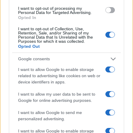
neve a bassa quota
Francesca Lombardi · 4 Ago 2026
I want to opt-out of processing my
Personal Data for Targeted Advertising.
Opted In
I want to opt-out of Collection, Use,
PIÙ LETTI
Retention, Sale, and/or Sharing of my
Personal Data that Is Unrelated with the
Purposes for which it was collected.
1
XPENG Partner del Teatro del Silenzio 2026: Veicoli
Opted Out
Elettrici e Musica in Sinfonia
Google consents
2
Rilancio degli impianti sciistici in Val Vigezzo, Val
Formazza e Valle Antrona
I want to allow Google to enable storage
related to advertising like cookies on web or
3
Scoperte carcasse di moto e motori in container
device identifiers in apps.
destinati al Senegal
I want to allow my user data to be sent to
4
Nuova Zelanda: ondata di freddo eccezionale porta
Google for online advertising purposes.
neve a bassa quota
5
I want to allow Google to send me
Governo italiano insiste su neutralità tecnologica per
auto elettriche e ibride
personalized advertising.
I want to allow Google to enable storage