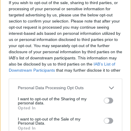
If you wish to opt-out of the sale, sharing to third parties, or
processing of your personal or sensitive information for
targeted advertising by us, please use the below opt-out
Scoperte carcasse di moto e motori in container
section to confirm your selection. Please note that after your
destinati al Senegal
opt-out request is processed you may continue seeing
Ilaria Mauri · 4 Ago 2026
interest-based ads based on personal information utilized by
us or personal information disclosed to third parties prior to
NOTIZIE
your opt-out. You may separately opt-out of the further
disclosure of your personal information by third parties on the
IAB’s list of downstream participants. This information may
also be disclosed by us to third parties on the
IAB’s List of
Downstream Participants
that may further disclose it to other
third parties.
Please note that this website/app uses one or more Google
Personal Data Processing Opt Outs
services and may gather and store information including but
not limited to your visit or usage behaviour. You may click to
I want to opt-out of the Sharing of my
personal data.
grant or deny consent to Google and its third-party tags to
Opted In
use your data for below specified purposes in below Google
consent section.
I want to opt-out of the Sale of my
Personal Data.
Nuova Zelanda: ondata di freddo eccezionale porta
Opted In