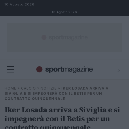
Salta al contenuto
10 Agosto 2026
10 Agosto 2026
⌕
⌕
×
HOME
»
CALCIO
»
NOTIZIE
»
IKER LOSADA ARRIVA A
Cerca
SIVIGLIA E SI IMPEGNERÀ CON IL BETIS PER UN
CONTRATTO QUINQUENNALE
Iker Losada arriva a Siviglia e si
impegnerà con il Betis per un
contratto quinquennale.