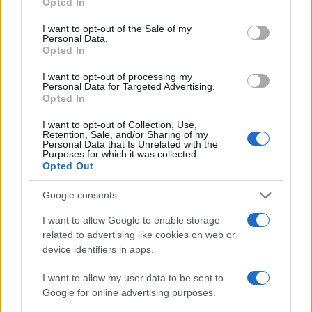
Opted In
use your data for below specified purposes in below Google
consent section.
I want to opt-out of the Sale of my
Personal Data.
Opted In
I want to opt-out of processing my
Personal Data for Targeted Advertising.
Opted In
Nuova Zelanda: ondata di freddo eccezionale porta
neve a bassa quota
I want to opt-out of Collection, Use,
Francesca Lombardi · 4 Ago 2026
Retention, Sale, and/or Sharing of my
Personal Data that Is Unrelated with the
Purposes for which it was collected.
Opted Out
PIÙ LETTI
Google consents
1
I want to allow Google to enable storage
XPENG Partner del Teatro del Silenzio 2026: Veicoli
Elettrici e Musica in Sinfonia
related to advertising like cookies on web or
device identifiers in apps.
2
Rilancio degli impianti sciistici in Val Vigezzo, Val
Formazza e Valle Antrona
I want to allow my user data to be sent to
Google for online advertising purposes.
3
Scoperte carcasse di moto e motori in container