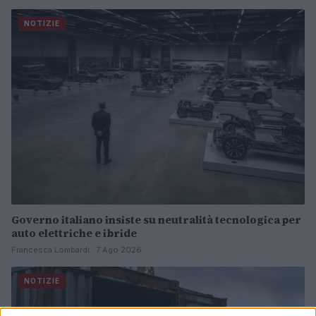
NOTIZIE
Governo italiano insiste su neutralità tecnologica per
auto elettriche e ibride
Francesca Lombardi · 7 Ago 2026
NOTIZIE