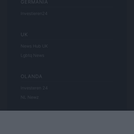
GERMANIA
Investieren24
UK
News Hub UK
Lgbtq News
OLANDA
Investeren 24
NL Newz