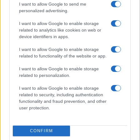
destinati al Senegal
I want to allow Google to send me
personalized advertising.
4
Nuova Zelanda: ondata di freddo eccezionale porta
neve a bassa quota
I want to allow Google to enable storage
5
related to analytics like cookies on web or
Governo italiano insiste su neutralità tecnologica per
auto elettriche e ibride
device identifiers in apps.
I want to allow Google to enable storage
related to functionality of the website or app.
I want to allow Google to enable storage
related to personalization.
I want to allow Google to enable storage
related to security, including authentication
Sportmagazine: notizie, approfondimenti e classifiche su
functionality and fraud prevention, and other
calcio, basket, tennis, ciclismo, motori, Formula 1,
user protection.
MotoGP e Olimpiadi. Le ultime news dalle competizioni
nazionali e internazionali, gli highlight delle partite, le
interviste ai protagonisti e i risultati in tempo reale di tutte
le discipline che fanno emozionare gli appassionati di
CONFIRM
sport.