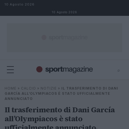
Salta al contenuto
10 Agosto 2026
10 Agosto 2026
⌕
⌕
×
HOME
»
CALCIO
»
NOTIZIE
»
IL TRASFERIMENTO DI DANI
Cerca
GARCÍA ALL’OLYMPIACOS È STATO UFFICIALMENTE
ANNUNCIATO
Il trasferimento di Dani García
all’Olympiacos è stato
ufficialmente annunciato.