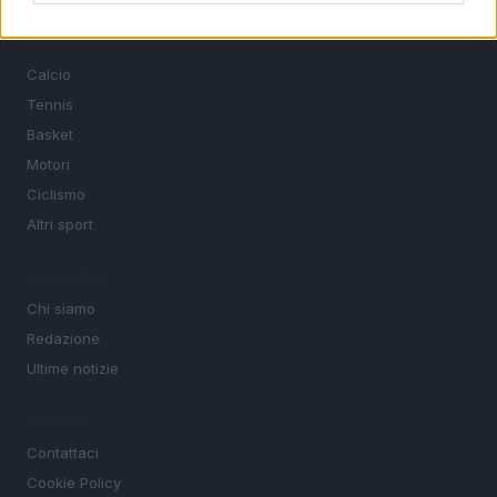
SEZIONI
Calcio
Tennis
Basket
Motori
Ciclismo
Altri sport
MAGAZINE
Chi siamo
Redazione
Ultime notizie
LEGALE
Contattaci
Cookie Policy