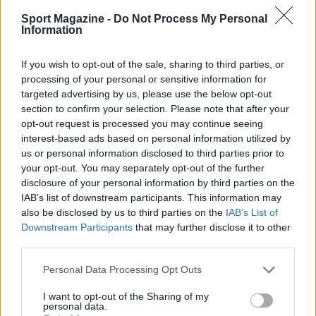
Sport Magazine -
Do Not Process My Personal
Information
If you wish to opt-out of the sale, sharing to third parties, or
processing of your personal or sensitive information for
targeted advertising by us, please use the below opt-out
section to confirm your selection. Please note that after your
opt-out request is processed you may continue seeing
interest-based ads based on personal information utilized by
us or personal information disclosed to third parties prior to
Scoperte carcasse di moto e motori in container
your opt-out. You may separately opt-out of the further
destinati al Senegal
disclosure of your personal information by third parties on the
Ilaria Mauri · 4 Ago 2026
IAB’s list of downstream participants. This information may
also be disclosed by us to third parties on the
IAB’s List of
NOTIZIE
Downstream Participants
that may further disclose it to other
third parties.
Please note that this website/app uses one or more Google
Personal Data Processing Opt Outs
services and may gather and store information including but
not limited to your visit or usage behaviour. You may click to
I want to opt-out of the Sharing of my
personal data.
grant or deny consent to Google and its third-party tags to