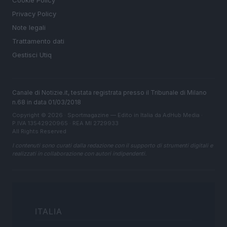
Cookie Policy
Privacy Policy
Note legali
Trattamento dati
Gestisci Utiq
Canale di Notizie.it, testata registrata presso il Tribunale di Milano
n.68 in data 01/03/2018
Copyright © 2026 · Sportmagazine — Edito in Italia da
AdHub Media
·
P.IVA 13542920965 · REA MI 2729933
All Rights Reserved
I contenuti sono curati dalla redazione con il supporto di strumenti digitali e
realizzati in collaborazione con autori indipendenti.
ITALIA