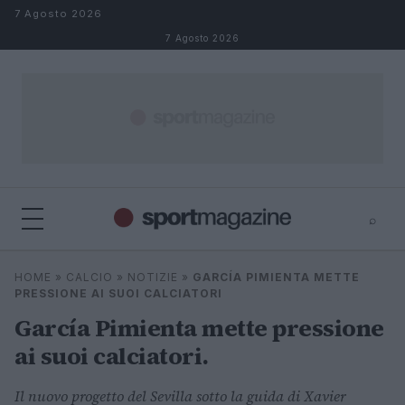
Salta al contenuto
7 Agosto 2026
7 Agosto 2026
⌕
⌕
×
HOME
»
CALCIO
»
NOTIZIE
»
GARCÍA PIMIENTA METTE
Cerca
PRESSIONE AI SUOI CALCIATORI
García Pimienta mette pressione
ai suoi calciatori.
Il nuovo progetto del Sevilla sotto la guida di Xavier