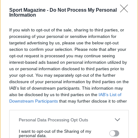
Sport Magazine -
Do Not Process My Personal
NOTIZIE
Information
If you wish to opt-out of the sale, sharing to third parties, or
processing of your personal or sensitive information for
targeted advertising by us, please use the below opt-out
section to confirm your selection. Please note that after your
opt-out request is processed you may continue seeing
interest-based ads based on personal information utilized by
us or personal information disclosed to third parties prior to
your opt-out. You may separately opt-out of the further
disclosure of your personal information by third parties on the
IAB’s list of downstream participants. This information may
also be disclosed by us to third parties on the
IAB’s List of
Scoperte carcasse di moto e motori in container
Downstream Participants
that may further disclose it to other
destinati al Senegal
third parties.
Ilaria Mauri · 4 Ago 2026
Please note that this website/app uses one or more Google
Personal Data Processing Opt Outs
services and may gather and store information including but
NOTIZIE
not limited to your visit or usage behaviour. You may click to
I want to opt-out of the Sharing of my
personal data.
grant or deny consent to Google and its third-party tags to