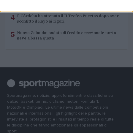
3
destinati al Senegal
4
Il Córdoba ha ottenuto il II Trofeo Puertas dopo aver
sconfitto il Rayo ai rigori.
5
Nuova Zelanda: ondata di freddo eccezionale porta
neve a bassa quota
Sportmagazine: notizie, approfondimenti e classifiche su
calcio, basket, tennis, ciclismo, motori, Formula 1,
MotoGP e Olimpiadi. Le ultime news dalle competizioni
nazionali e internazionali, gli highlight delle partite, le
interviste ai protagonisti e i risultati in tempo reale di tutte
le discipline che fanno emozionare gli appassionati di
sport.