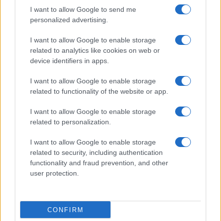
I want to allow Google to send me
personalized advertising.
I want to allow Google to enable storage
related to analytics like cookies on web or
device identifiers in apps.
Impostazioni telefono e avvisi: ecosistema per
I want to allow Google to enable storage
attenzione sana
related to functionality of the website or app.
Francesca Lombardi · 1 Ago 2026
I want to allow Google to enable storage
related to personalization.
PIÙ LETTI
I want to allow Google to enable storage
related to security, including authentication
1
XPENG Partner del Teatro del Silenzio 2026: Veicoli
functionality and fraud prevention, and other
Elettrici e Musica in Sinfonia
user protection.
2
Rilancio degli impianti sciistici in Val Vigezzo, Val
Formazza e Valle Antrona
CONFIRM
Scoperte carcasse di moto e motori in container