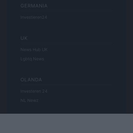
GERMANIA
Investieren24
UK
News Hub UK
Lgbtq News
OLANDA
Investeren 24
NL Newz