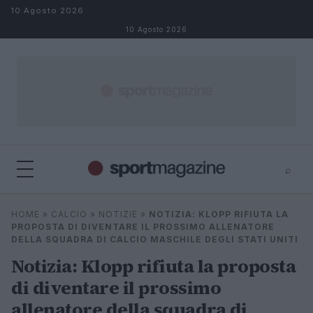
Salta al contenuto
10 Agosto 2026
10 Agosto 2026
⌕
⌕
×
HOME
»
CALCIO
»
NOTIZIE
»
NOTIZIA: KLOPP RIFIUTA LA
Cerca
PROPOSTA DI DIVENTARE IL PROSSIMO ALLENATORE
DELLA SQUADRA DI CALCIO MASCHILE DEGLI STATI UNITI
Notizia: Klopp rifiuta la proposta
di diventare il prossimo
allenatore della squadra di