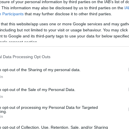
losure of your personal information by third parties on the IAB’s list of
ziato a considerare proposte per un
. This information may also be disclosed by us to third parties on the
IA
 che mi ha colpito di più è stata quella
Participants
that may further disclose it to other third parties.
al presente, ma anche al futuro”, ha spiegato
 that this website/app uses one or more Google services and may gath
 ottimismo per il futuro della squadra e le
including but not limited to your visit or usage behaviour. You may click 
 to Google and its third-party tags to use your data for below specifi
sta stagione.
ogle consent section.
fare grandi cose quest’anno, iniziando in
salire in categoria. In futuro potremmo
l Data Processing Opt Outs
anti e gratificanti”, ha previsto. “C’è un
o opt-out of the Sharing of my personal data.
di gioco e Rubi è uno dei migliori che potrebbe
In
 lavorare con lui e sono certo che sarà un
ò un elemento chiave”, ha aggiunto.
o opt-out of the Sale of my Personal Data.
In
ato chiesto del suo addio all’Espanyol,
ciatore. “Ho detto addio nel modo in cui
to opt-out of processing my Personal Data for Targeted
ing.
ior modo possibile, vincendo la promozione
In
 giocando al mio meglio per farli tornare in
o opt-out of Collection, Use, Retention, Sale, and/or Sharing