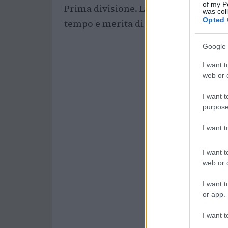
of my P
Prima divisione. L’Espanyol è un clu
was col
Opted 
tempo e merita di essere nell’elite”, 
Google 
I want t
web or d
I want t
purpose
I want 
I want t
web or d
I want t
or app.
I want t