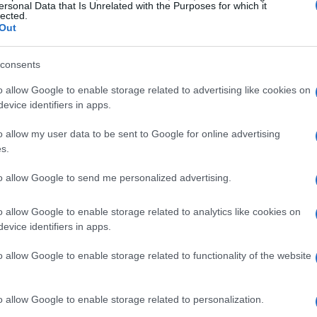
ersonal Data that Is Unrelated with the Purposes for which it
b a cui tengo molto, ci ho passato molto
lected.
Out
ha concluso.
consents
o allow Google to enable storage related to advertising like cookies on
evice identifiers in apps.
o allow my user data to be sent to Google for online advertising
s.
to allow Google to send me personalized advertising.
o allow Google to enable storage related to analytics like cookies on
evice identifiers in apps.
o allow Google to enable storage related to functionality of the website
o allow Google to enable storage related to personalization.