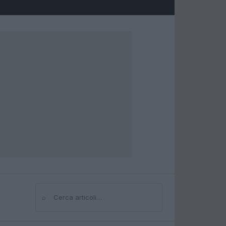
⌕
Cerca