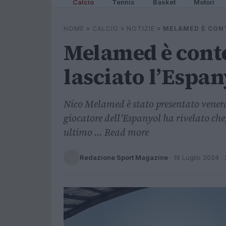
Calcio
Tennis
Basket
Motori
HOME
»
CALCIO
»
NOTIZIE
»
MELAMED È CONT
Melamed è cont
lasciato l’Espan
Nico Melamed è stato presentato venerd
giocatore dell’Espanyol ha rivelato che
ultimo ... Read more
Redazione Sport Magazine
·
19 Luglio 2024
· 