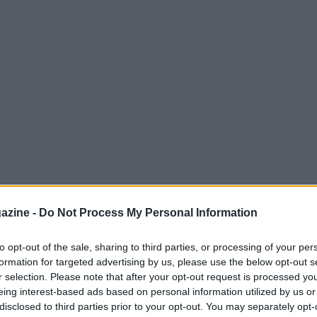
azine -
Do Not Process My Personal Information
to opt-out of the sale, sharing to third parties, or processing of your per
formation for targeted advertising by us, please use the below opt-out s
r selection. Please note that after your opt-out request is processed y
erdì come nuovo calciatore dell’Almería. L’ex
eing interest-based ads based on personal information utilized by us or
he, a partire da gennaio, quando era nel suo
disclosed to third parties prior to your opt-out. You may separately opt-