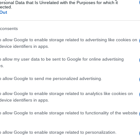
ersonal Data that Is Unrelated with the Purposes for which it
lected.
Out
consents
o allow Google to enable storage related to advertising like cookies on
evice identifiers in apps.
re-campionato, verranno svolti altri quattro
o allow my user data to be sent to Google for online advertising
trettanti Paesi. Imanol ha richiesto la
s.
re una stagione che sarà nuovamente
to allow Google to send me personalized advertising.
vrà luogo a casa sarà il prossimo 31 luglio, il
ntro sportivo della Real Sociedad e il loro
o allow Google to enable storage related to analytics like cookies on
evice identifiers in apps.
o allow Google to enable storage related to functionality of the website
, la squadra di prima divisione si recherà in
ssimo Gamba Osaka nel Panasonic Suita alle
o allow Google to enable storage related to personalization.
ia ancora stato reso noto il programma di