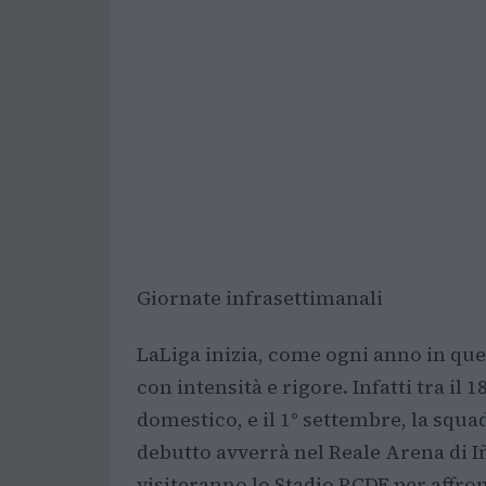
Giornate infrasettimanali
LaLiga inizia, come ogni anno in que
con intensità e rigore. Infatti tra i
domestico, e il 1° settembre, la squad
debutto avverrà nel Reale Arena di I
visiteranno lo Stadio RCDE per affron