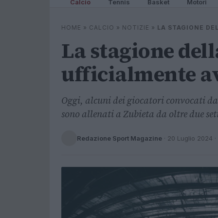
Calcio
Tennis
Basket
Motori
HOME
»
CALCIO
»
NOTIZIE
»
LA STAGIONE DEL
La stagione dell
ufficialmente av
Oggi, alcuni dei giocatori convocati da
sono allenati a Zubieta da oltre due se
Redazione Sport Magazine
·
20 Luglio 2024
·