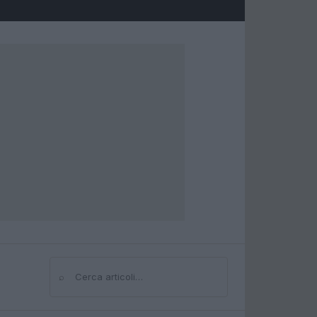
⌕
Cerca