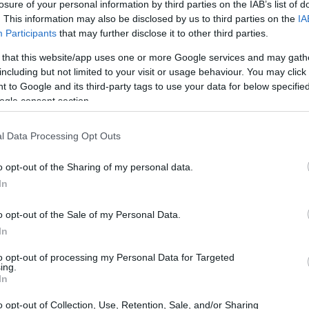
losure of your personal information by third parties on the IAB’s list of
a sarà disputata contro Alavés e si prevede
. This information may also be disclosed by us to third parties on the
IA
 dorata essendo in veste di visitatore.
Participants
that may further disclose it to other third parties.
l’inizio di una serie di incontri ai quali
 that this website/app uses one or more Google services and may gath
suoi giocatori sembrano ormai abituati. Nei
including but not limited to your visit or usage behaviour. You may click 
 to Google and its third-party tags to use your data for below specifi
gono attribuiti ai governi per testare il loro
ogle consent section.
ino a 19 partite, a cui i suoi giocatori
anche due periodi Fifa.
l Data Processing Opt Outs
o opt-out of the Sharing of my personal data.
In
o opt-out of the Sale of my Personal Data.
In
to opt-out of processing my Personal Data for Targeted
ing.
In
o opt-out of Collection, Use, Retention, Sale, and/or Sharing