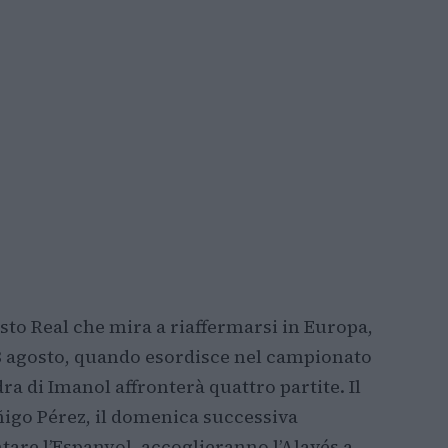
sto Real che mira a riaffermarsi in Europa,
l 18 agosto, quando esordisce nel campionato
ra di Imanol affronterà quattro partite. Il
ñigo Pérez, il domenica successiva
tare l’Espanyol, accoglieranno l’Alavés a