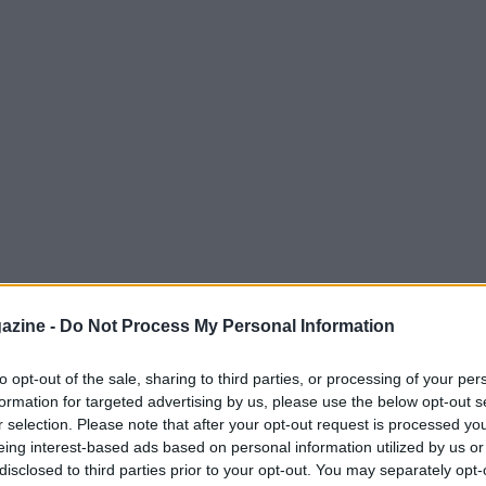
azine -
Do Not Process My Personal Information
to opt-out of the sale, sharing to third parties, or processing of your per
formation for targeted advertising by us, please use the below opt-out s
da Imanol per il Trofeo Villa di Laguardia, che
r selection. Please note that after your opt-out request is processed y
ue settimane, si affronteranno in un match
eing interest-based ads based on personal information utilized by us or
presenta il primo gioco della sesta Real
disclosed to third parties prior to your opt-out. You may separately opt-