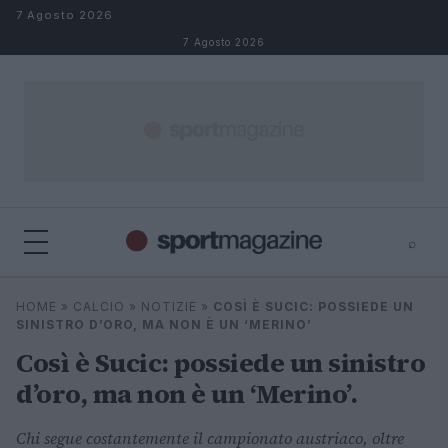
Salta al contenuto
7 Agosto 2026
7 Agosto 2026
⌕
⌕
×
HOME
»
CALCIO
»
NOTIZIE
»
COSÌ È SUCIC: POSSIEDE UN
Cerca
SINISTRO D’ORO, MA NON È UN ‘MERINO’
Così è Sucic: possiede un sinistro
d’oro, ma non è un ‘Merino’.
Chi segue costantemente il campionato austriaco, oltre