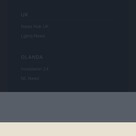
UK
News Hub UK
Lgbtq News
OLANDA
Investeren 24
NL Newz