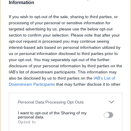
Information
If you wish to opt-out of the sale, sharing to third parties, or
processing of your personal or sensitive information for
targeted advertising by us, please use the below opt-out
section to confirm your selection. Please note that after your
opt-out request is processed you may continue seeing
interest-based ads based on personal information utilized by
us or personal information disclosed to third parties prior to
your opt-out. You may separately opt-out of the further
disclosure of your personal information by third parties on the
Scoperte carcasse di moto e motori in container
IAB’s list of downstream participants. This information may
destinati al Senegal
also be disclosed by us to third parties on the
IAB’s List of
Ilaria Mauri · 4 Ago 2026
Downstream Participants
that may further disclose it to other
third parties.
NOTIZIE
Please note that this website/app uses one or more Google
Personal Data Processing Opt Outs
services and may gather and store information including but
not limited to your visit or usage behaviour. You may click to
I want to opt-out of the Sharing of my
personal data.
grant or deny consent to Google and its third-party tags to
Opted In
use your data for below specified purposes in below Google