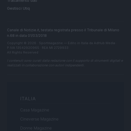
Trattamento dati
Gestisci Utiq
Canale di Notizie.it, testata registrata presso il Tribunale di Milano
n.68 in data 01/03/2018
Copyright © 2026 · Sportmagazine — Edito in Italia da
AdHub Media
·
P.IVA 13542920965 · REA MI 2729933
All Rights Reserved
I contenuti sono curati dalla redazione con il supporto di strumenti digitali e
realizzati in collaborazione con autori indipendenti.
ITALIA
Casa Magazine
Cineverse Magazine
Donne Magazine