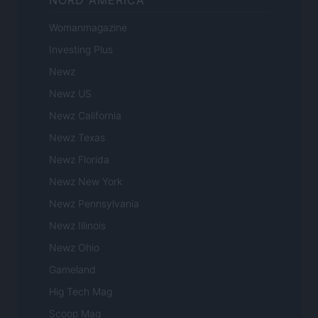
NORD AMERICA
Womanmagazine
Investing Plus
Newz
Newz US
Newz California
Newz Texas
Newz Florida
Newz New York
Newz Pennsylvania
Newz Illinois
Newz Ohio
Gameland
Hig Tech Mag
Scoop Mag