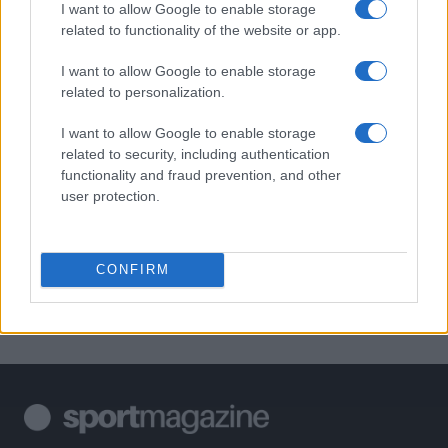
I want to allow Google to enable storage
1
XPENG Partner del Teatro del Silenzio 2026: Veicoli
related to functionality of the website or app.
Elettrici e Musica in Sinfonia
I want to allow Google to enable storage
2
Rilancio degli impianti sciistici in Val Vigezzo, Val
related to personalization.
Formazza e Valle Antrona
3
I want to allow Google to enable storage
Scoperte carcasse di moto e motori in container
destinati al Senegal
related to security, including authentication
functionality and fraud prevention, and other
4
Il Córdoba ha ottenuto il II Trofeo Puertas dopo aver
user protection.
sconfitto il Rayo ai rigori.
5
Nuova Zelanda: ondata di freddo eccezionale porta
neve a bassa quota
CONFIRM