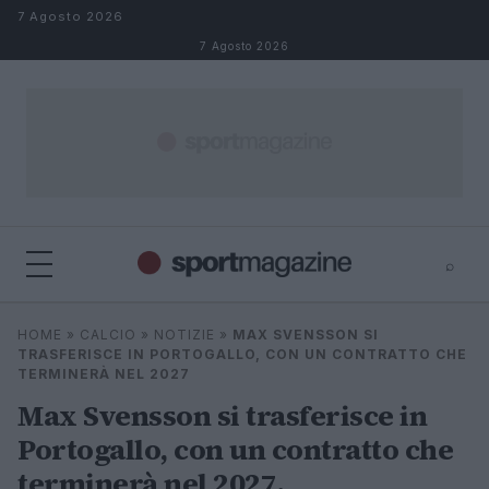
Salta al contenuto
7 Agosto 2026
7 Agosto 2026
⌕
⌕
×
HOME
»
CALCIO
»
NOTIZIE
»
MAX SVENSSON SI
Cerca
TRASFERISCE IN PORTOGALLO, CON UN CONTRATTO CHE
TERMINERÀ NEL 2027
Max Svensson si trasferisce in
Portogallo, con un contratto che
terminerà nel 2027.