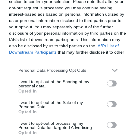
section to confirm your selection. Please note that after your
Scoperte carcasse di moto e motori in container
opt-out request is processed you may continue seeing
destinati al Senegal
interest-based ads based on personal information utilized by
Ilaria Mauri · 4 Ago 2026
us or personal information disclosed to third parties prior to
your opt-out. You may separately opt-out of the further
NOTIZIE
disclosure of your personal information by third parties on the
IAB’s list of downstream participants. This information may
also be disclosed by us to third parties on the
IAB’s List of
Downstream Participants
that may further disclose it to other
third parties.
Please note that this website/app uses one or more Google
Personal Data Processing Opt Outs
services and may gather and store information including but
not limited to your visit or usage behaviour. You may click to
I want to opt-out of the Sharing of my
personal data.
grant or deny consent to Google and its third-party tags to
Opted In
use your data for below specified purposes in below Google
consent section.
I want to opt-out of the Sale of my
Personal Data.
Opted In
Nuova Zelanda: ondata di freddo eccezionale porta
neve a bassa quota
I want to opt-out of processing my
Francesca Lombardi · 4 Ago 2026
Personal Data for Targeted Advertising.
Opted In