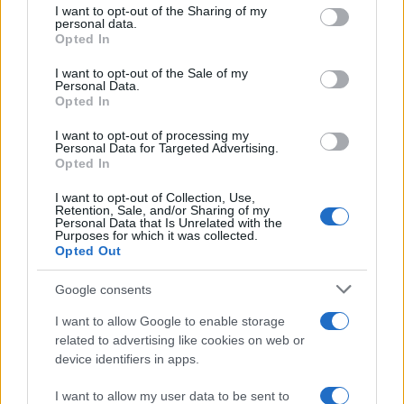
not limited to your visit or usage behaviour. You may click to
I want to opt-out of the Sharing of my
personal data.
grant or deny consent to Google and its third-party tags to
Opted In
use your data for below specified purposes in below Google
consent section.
I want to opt-out of the Sale of my
Personal Data.
Opted In
I want to opt-out of processing my
Personal Data for Targeted Advertising.
Opted In
I want to opt-out of Collection, Use,
Impostazioni telefono e avvisi: ecosistema per
Retention, Sale, and/or Sharing of my
attenzione sana
Personal Data that Is Unrelated with the
Purposes for which it was collected.
Francesca Lombardi · 1 Ago 2026
Opted Out
Google consents
PIÙ LETTI
I want to allow Google to enable storage
related to advertising like cookies on web or
1
XPENG Partner del Teatro del Silenzio 2026: Veicoli
device identifiers in apps.
Elettrici e Musica in Sinfonia
I want to allow my user data to be sent to