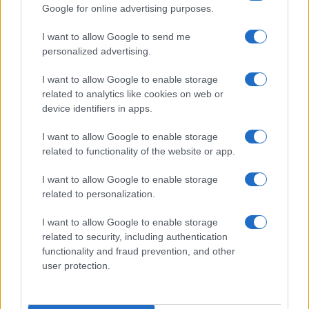
2
Rilancio degli impianti sciistici in Val Vigezzo, Val
Google for online advertising purposes.
Formazza e Valle Antrona
I want to allow Google to send me
3
Scoperte carcasse di moto e motori in container
personalized advertising.
destinati al Senegal
I want to allow Google to enable storage
4
Il Córdoba ha ottenuto il II Trofeo Puertas dopo aver
related to analytics like cookies on web or
sconfitto il Rayo ai rigori.
device identifiers in apps.
5
Nuova Zelanda: ondata di freddo eccezionale porta
neve a bassa quota
I want to allow Google to enable storage
related to functionality of the website or app.
I want to allow Google to enable storage
related to personalization.
I want to allow Google to enable storage
related to security, including authentication
functionality and fraud prevention, and other
user protection.
Sportmagazine: notizie, approfondimenti e classifiche su
calcio, basket, tennis, ciclismo, motori, Formula 1,
MotoGP e Olimpiadi. Le ultime news dalle competizioni