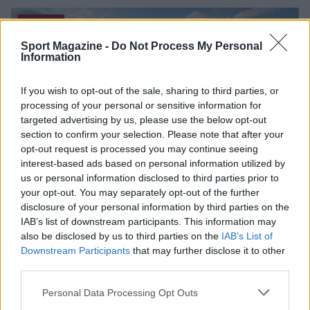
NOTIZIE
Sport Magazine -
Do Not Process My Personal
Information
If you wish to opt-out of the sale, sharing to third parties, or
processing of your personal or sensitive information for
targeted advertising by us, please use the below opt-out
section to confirm your selection. Please note that after your
opt-out request is processed you may continue seeing
interest-based ads based on personal information utilized by
us or personal information disclosed to third parties prior to
your opt-out. You may separately opt-out of the further
disclosure of your personal information by third parties on the
Nuova Zelanda: ondata di freddo eccezionale porta
IAB’s list of downstream participants. This information may
neve a bassa quota
also be disclosed by us to third parties on the
IAB’s List of
Francesca Lombardi · 4 Ago 2026
Downstream Participants
that may further disclose it to other
third parties.
NOTIZIE
Please note that this website/app uses one or more Google
Personal Data Processing Opt Outs
services and may gather and store information including but