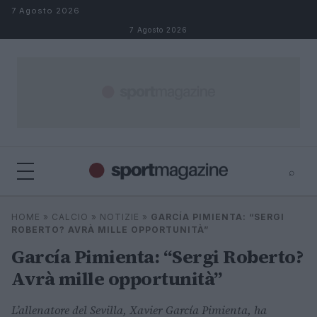
Salta al contenuto
7 Agosto 2026
7 Agosto 2026
⌕
⌕
×
HOME
»
CALCIO
»
NOTIZIE
»
GARCÍA PIMIENTA: “SERGI
Cerca
ROBERTO? AVRÀ MILLE OPPORTUNITÀ”
García Pimienta: “Sergi Roberto?
Avrà mille opportunità”
L’allenatore del Sevilla, Xavier García Pimienta, ha