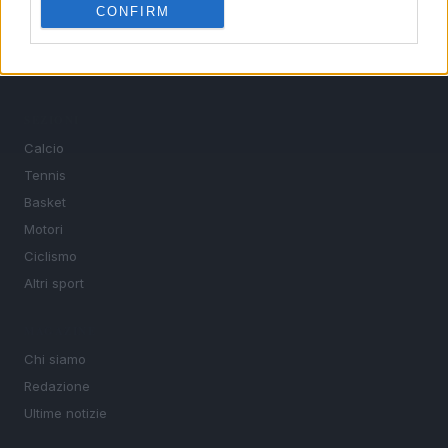
nazionali e internazionali, gli highlight delle partite, le
CONFIRM
interviste ai protagonisti e i risultati in tempo reale di tutte
le discipline che fanno emozionare gli appassionati di
sport.
SEZIONI
Calcio
Tennis
Basket
Motori
Ciclismo
Altri sport
MAGAZINE
Chi siamo
Redazione
Ultime notizie