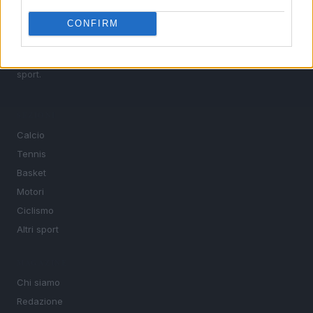
calcio, basket, tennis, ciclismo, motori, Formula 1,
MotoGP e Olimpiadi. Le ultime news dalle competizioni
CONFIRM
nazionali e internazionali, gli highlight delle partite, le
interviste ai protagonisti e i risultati in tempo reale di tutte
le discipline che fanno emozionare gli appassionati di
sport.
SEZIONI
Calcio
Tennis
Basket
Motori
Ciclismo
Altri sport
MAGAZINE
Chi siamo
Redazione