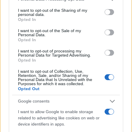
services and may gather and store information including but
not limited to your visit or usage behaviour. You may click to
I want to opt-out of the Sharing of my
personal data.
grant or deny consent to Google and its third-party tags to
Opted In
use your data for below specified purposes in below Google
consent section.
I want to opt-out of the Sale of my
Personal Data.
Opted In
I want to opt-out of processing my
Personal Data for Targeted Advertising.
Opted In
I want to opt-out of Collection, Use,
Retention, Sale, and/or Sharing of my
Personal Data that Is Unrelated with the
Nuova Zelanda: ondata di freddo eccezionale porta
Purposes for which it was collected.
neve a bassa quota
Opted Out
Francesca Lombardi · 4 Ago 2026
Google consents
I want to allow Google to enable storage
PIÙ LETTI
related to advertising like cookies on web or
device identifiers in apps.
1
XPENG Partner del Teatro del Silenzio 2026: Veicoli