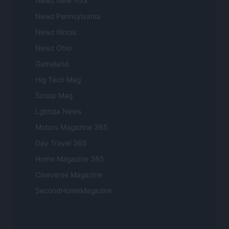
Newz New York
Newz Pennsylvania
Newz Illinois
Newz Ohio
Gameland
Hig Tech Mag
Scoop Mag
Lgbtqia News
Motors Magazine 365
Day Travel 365
Home Magazine 365
Cineverse Magazine
SecondHomeMagazine