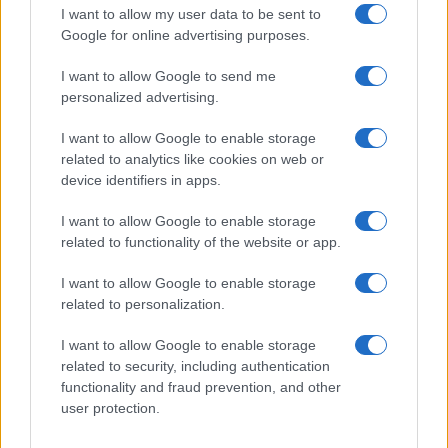
Elettrici e Musica in Sinfonia
I want to allow my user data to be sent to
Google for online advertising purposes.
2
Rilancio degli impianti sciistici in Val Vigezzo, Val
Formazza e Valle Antrona
I want to allow Google to send me
personalized advertising.
3
Scoperte carcasse di moto e motori in container
destinati al Senegal
I want to allow Google to enable storage
related to analytics like cookies on web or
4
Il Córdoba ha ottenuto il II Trofeo Puertas dopo aver
device identifiers in apps.
sconfitto il Rayo ai rigori.
5
I want to allow Google to enable storage
Nuova Zelanda: ondata di freddo eccezionale porta
neve a bassa quota
related to functionality of the website or app.
I want to allow Google to enable storage
related to personalization.
I want to allow Google to enable storage
related to security, including authentication
functionality and fraud prevention, and other
user protection.
Sportmagazine: notizie, approfondimenti e classifiche su