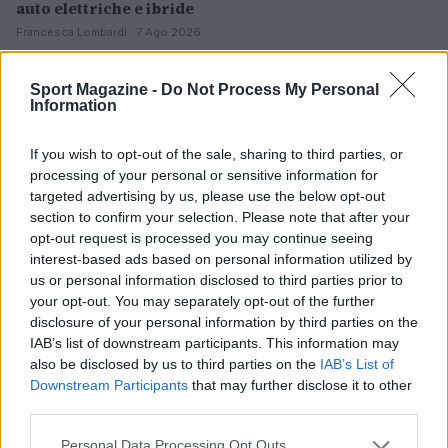
auto elettriche e ibride
Francesca Lombardi · 7 Ago 2026
NOTIZIE
Sport Magazine -
Do Not Process My Personal
Information
If you wish to opt-out of the sale, sharing to third parties, or
processing of your personal or sensitive information for
targeted advertising by us, please use the below opt-out
section to confirm your selection. Please note that after your
opt-out request is processed you may continue seeing
interest-based ads based on personal information utilized by
us or personal information disclosed to third parties prior to
your opt-out. You may separately opt-out of the further
disclosure of your personal information by third parties on the
IAB’s list of downstream participants. This information may
Scoperte carcasse di moto e motori in container
also be disclosed by us to third parties on the
IAB’s List of
destinati al Senegal
Downstream Participants
that may further disclose it to other
Ilaria Mauri · 4 Ago 2026
third parties.
Please note that this website/app uses one or more Google
NOTIZIE
Personal Data Processing Opt Outs