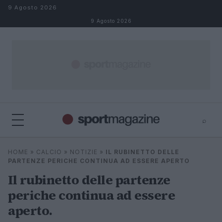
Salta al contenuto
9 Agosto 2026
9 Agosto 2026
⌕
⌕
×
HOME
»
CALCIO
»
NOTIZIE
»
IL RUBINETTO DELLE
Cerca
PARTENZE PERICHE CONTINUA AD ESSERE APERTO
Il rubinetto delle partenze
periche continua ad essere
aperto.