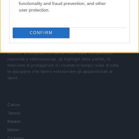
functionality and fraud prevention, and other
user protection.
CONFIRM
Sportmagazine: notizie, approfondimenti e classifiche su
calcio, basket, tennis, ciclismo, motori, Formula 1,
MotoGP e Olimpiadi. Le ultime news dalle competizioni
nazionali e internazionali, gli highlight delle partite, le
interviste ai protagonisti e i risultati in tempo reale di tutte
le discipline che fanno emozionare gli appassionati di
sport.
SEZIONI
Calcio
Tennis
Basket
Motori
Ciclismo