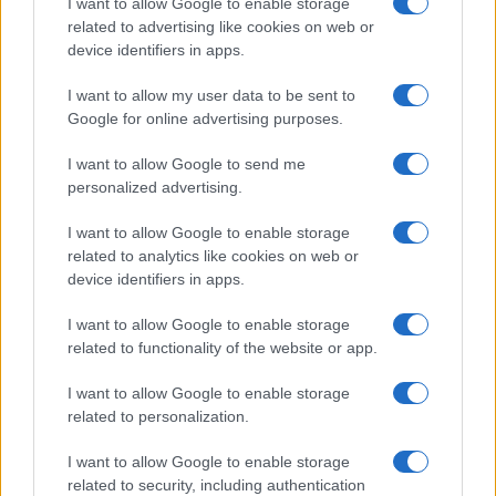
I want to allow Google to enable storage
Francesca Lombardi · 4 Ago 2026
related to advertising like cookies on web or
device identifiers in apps.
I want to allow my user data to be sent to
PIÙ LETTI
Google for online advertising purposes.
1
XPENG Partner del Teatro del Silenzio 2026: Veicoli
I want to allow Google to send me
Elettrici e Musica in Sinfonia
personalized advertising.
2
Rilancio degli impianti sciistici in Val Vigezzo, Val
I want to allow Google to enable storage
Formazza e Valle Antrona
related to analytics like cookies on web or
3
device identifiers in apps.
Scoperte carcasse di moto e motori in container
destinati al Senegal
I want to allow Google to enable storage
4
Il Córdoba ha ottenuto il II Trofeo Puertas dopo aver
related to functionality of the website or app.
sconfitto il Rayo ai rigori.
I want to allow Google to enable storage
5
Nuova Zelanda: ondata di freddo eccezionale porta
related to personalization.
neve a bassa quota
I want to allow Google to enable storage
related to security, including authentication