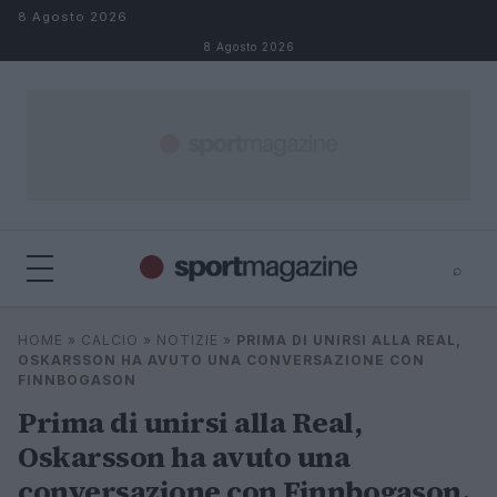
Salta al contenuto
8 Agosto 2026
8 Agosto 2026
⌕
⌕
×
HOME
»
CALCIO
»
NOTIZIE
»
PRIMA DI UNIRSI ALLA REAL,
Cerca
OSKARSSON HA AVUTO UNA CONVERSAZIONE CON
FINNBOGASON
Prima di unirsi alla Real,
Oskarsson ha avuto una
conversazione con Finnbogason.