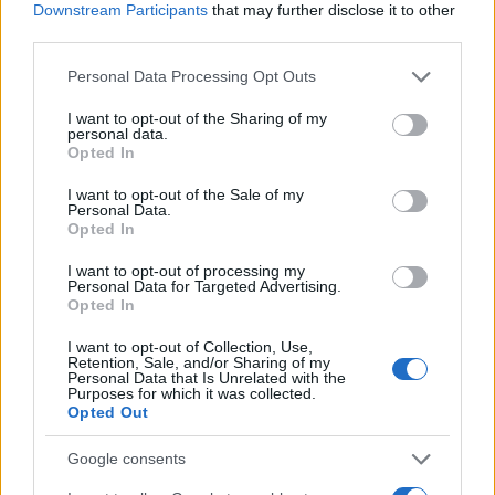
Downstream Participants
that may further disclose it to other
third parties.
Scoperte carcasse di moto e motori in container
Please note that this website/app uses one or more Google
destinati al Senegal
Personal Data Processing Opt Outs
services and may gather and store information including but
Ilaria Mauri · 4 Ago 2026
not limited to your visit or usage behaviour. You may click to
I want to opt-out of the Sharing of my
personal data.
grant or deny consent to Google and its third-party tags to
Opted In
NOTIZIE
use your data for below specified purposes in below Google
consent section.
I want to opt-out of the Sale of my
Personal Data.
Opted In
I want to opt-out of processing my
Personal Data for Targeted Advertising.
Opted In
I want to opt-out of Collection, Use,
Retention, Sale, and/or Sharing of my
Personal Data that Is Unrelated with the
Purposes for which it was collected.
Opted Out
Nuova Zelanda: ondata di freddo eccezionale porta
Google consents
neve a bassa quota