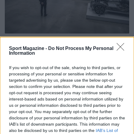
Governo italiano insiste su neutralità tecnologica per
auto elettriche e ibride
Sport Magazine -
Do Not Process My Personal
Information
Francesca Lombardi · 7 Ago 2026
NOTIZIE
If you wish to opt-out of the sale, sharing to third parties, or
processing of your personal or sensitive information for
targeted advertising by us, please use the below opt-out
section to confirm your selection. Please note that after your
opt-out request is processed you may continue seeing
interest-based ads based on personal information utilized by
us or personal information disclosed to third parties prior to
your opt-out. You may separately opt-out of the further
disclosure of your personal information by third parties on the
IAB’s list of downstream participants. This information may
also be disclosed by us to third parties on the
IAB’s List of