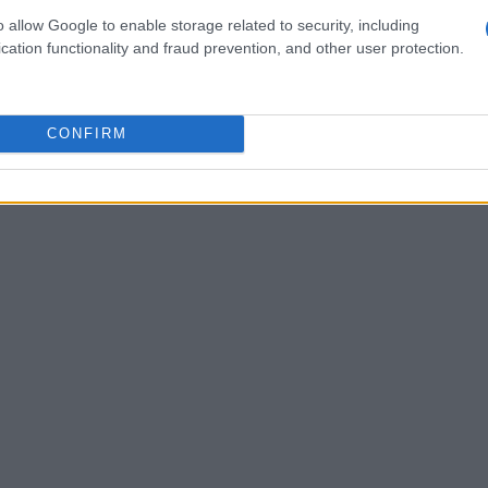
o allow Google to enable storage related to security, including
cation functionality and fraud prevention, and other user protection.
d Els Hostalets de Pierola, generava la
larreal, che, dopo mezz’ora di gioco, ha perso
ifensore trentanovenne ha avuto la peggio in
CONFIRM
 Eric Bailly, con esperienza nella ’21’, è stato