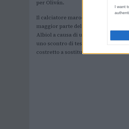
per Oliván.
I want t
authenti
Il calciatore marocchino, cresciuto a
maggior parte del pericolo per il Vil
Albiol a causa di un infortunio. Il d
uno scontro di teste con Alejo Veliz, e
costretto a sostituirlo.