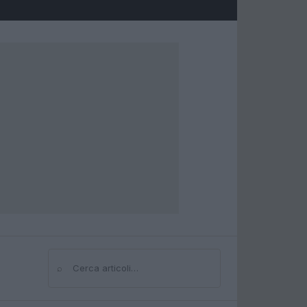
⌕
Cerca