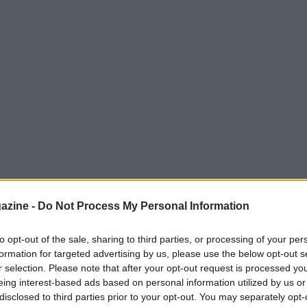
azine -
Do Not Process My Personal Information
la sua terza vittoria consecutiva in casa, il
to opt-out of the sale, sharing to third parties, or processing of your per
un impressionante Ayoze Pérez, autore dei
formation for targeted advertising by us, please use the below opt-out s
eal a rimontare il gol iniziale di Jofre
r selection. Please note that after your opt-out request is processed y
eing interest-based ads based on personal information utilized by us or
i da Cornellà-El Prat (1-2), uno stadio che è
disclosed to third parties prior to your opt-out. You may separately opt-
li’. Ayoze, acquistato quest’estate per solo