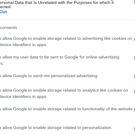
ersonal Data that Is Unrelated with the Purposes for which it
lected.
Out
 andati a José María Calzón, rappresentante
consents
ni e recentemente omaggiato dal club del suo
o allow Google to enable storage related to advertising like cookies on
le parti. Per l’Espanyol, Brian Oliván e Alejo
evice identifiers in apps.
 Walid Cheddira, mentre per i ‘gialli’, il
o allow my user data to be sent to Google for online advertising
 Ilias Akhomach, Pape Gueye e Thierno Barry,
s.
Marash Kumbulla e Lele Cabrera, i primi a far
to allow Google to send me personalized advertising.
o allow Google to enable storage related to analytics like cookies on
a propria porta un centro di Ilias al sesto
evice identifiers in apps.
itato il peggio. Inizio brillante di un primo
o allow Google to enable storage related to functionality of the website
oni, almeno fino agli ultimi istanti. Da
i Pol Lozano, compagno di squadra di Alex
, e l’elettricità di Ilias, un vero mal di testa
o allow Google to enable storage related to personalization.