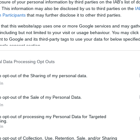
losure of your personal information by third parties on the IAB’s list of
, ha fatto la differenza in una partita
. This information may also be disclosed by us to third parties on the
IA
Participants
that may further disclose it to other third parties.
azzi di Manolo González hanno combattuto
 that this website/app uses one or more Google services and may gath
ono fermati a metà strada.
including but not limited to your visit or usage behaviour. You may click 
 to Google and its third-party tags to use your data for below specifi
ogle consent section.
l Data Processing Opt Outs
o opt-out of the Sharing of my personal data.
In
o opt-out of the Sale of my Personal Data.
In
to opt-out of processing my Personal Data for Targeted
ing.
In
o opt-out of Collection, Use, Retention, Sale, and/or Sharing