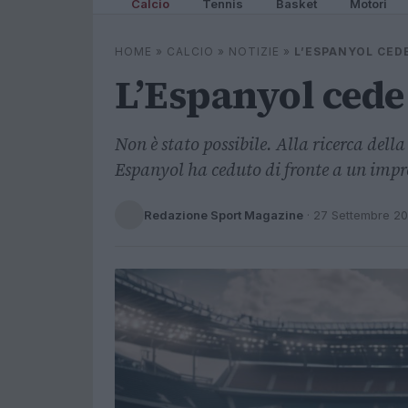
Calcio
Tennis
Basket
Motori
HOME
»
CALCIO
»
NOTIZIE
»
L’ESPANYOL CED
L’Espanyol cede 
Non è stato possibile. Alla ricerca dell
Espanyol ha ceduto di fronte a un impr
Redazione Sport Magazine
·
27 Settembre 2