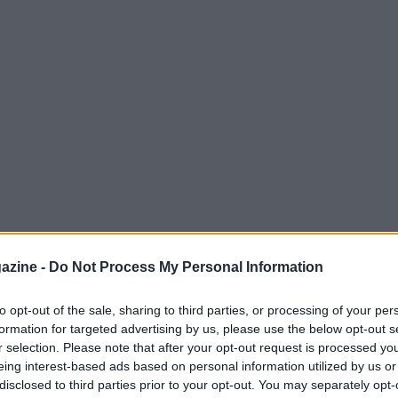
azine -
Do Not Process My Personal Information
o spagnolo con sede a San Sebastián. Fondata
to opt-out of the sale, sharing to third parties, or processing of your per
ria nel calcio spagnolo, avendo vinto
formation for targeted advertising by us, please use the below opt-out s
 della squadra sono il blu e il bianco, e gioca
r selection. Please note that after your opt-out request is processed y
eing interest-based ads based on personal information utilized by us or
 Anoeta. La Real Sociedad ha una base di tifosi
disclosed to third parties prior to your opt-out. You may separately opt-
ciatori di talento che hanno avuto un impatto