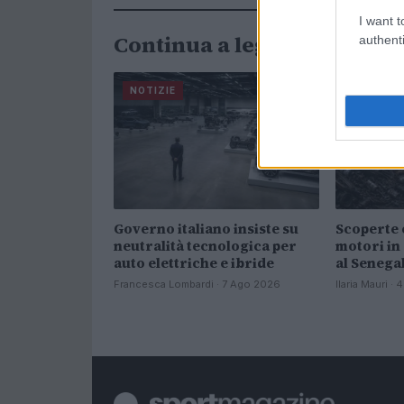
I want t
Continua a leggere
authenti
NOTIZIE
NOTIZIE
Governo italiano insiste su
Scoperte 
neutralità tecnologica per
motori in
auto elettriche e ibride
al Senega
Francesca Lombardi · 7 Ago 2026
Ilaria Mauri ·