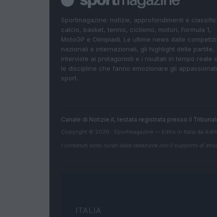
Sportmagazine: notizie, approfondimenti e classifi
calcio, basket, tennis, ciclismo, motori, Formula 1,
MotoGP e Olimpiadi. Le ultime news dalle competizi
nazionali e internazionali, gli highlight delle partite, 
interviste ai protagonisti e i risultati in tempo reale d
le discipline che fanno emozionare gli appassionati
sport.
Canale di Notizie.it, testata registrata presso il Tribun
Copyright © 2026 · Sportmagazine — Edito in Italia da
AdH
I contenuti sono curati dalla redazione con il supporto di strum
ITALIA