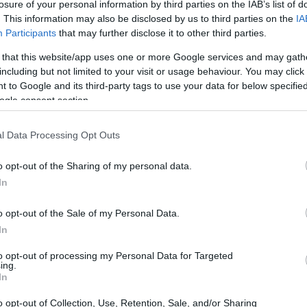
losure of your personal information by third parties on the IAB’s list of
o.
. This information may also be disclosed by us to third parties on the
IA
Participants
that may further disclose it to other third parties.
 that this website/app uses one or more Google services and may gath
including but not limited to your visit or usage behaviour. You may click 
 to Google and its third-party tags to use your data for below specifi
ogle consent section.
l Data Processing Opt Outs
o opt-out of the Sharing of my personal data.
In
o opt-out of the Sale of my Personal Data.
In
to opt-out of processing my Personal Data for Targeted
ing.
In
o opt-out of Collection, Use, Retention, Sale, and/or Sharing