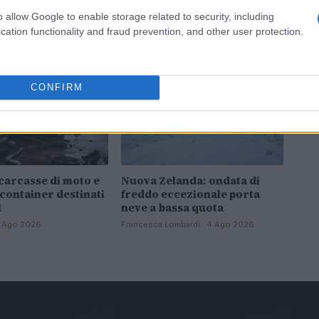
o allow Google to enable storage related to security, including
cation functionality and fraud prevention, and other user protection.
NOTIZIE
CONFIRM
carcasse di moto e
Nuova Zelanda: ondata di
 container destinati
freddo eccezionale porta
l
neve a bassa quota
 4 Ago 2026
Francesca Lombardi · 4 Ago 2026
SEZIONI
MAGAZINE