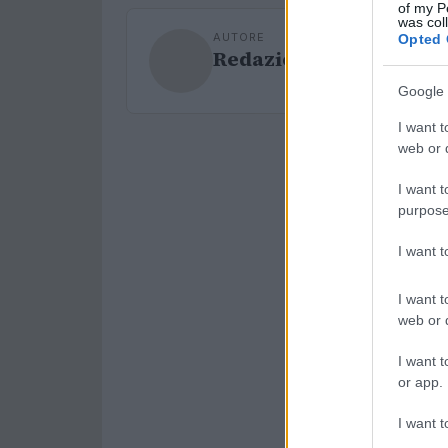
of my P
was col
AUTORE
Opted 
Redazione Sport Maga
Google 
I want t
web or d
I want t
purpose
I want 
I want t
web or d
I want t
or app.
I want t