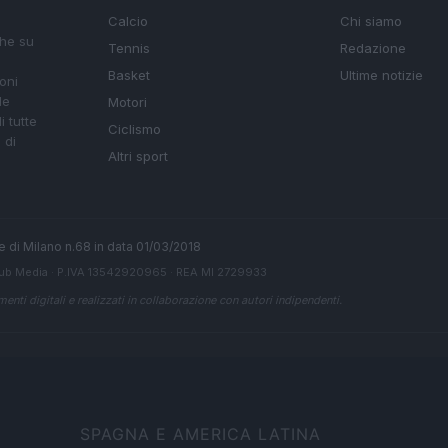
Calcio
Chi siamo
che su
Tennis
Redazione
Basket
Ultime notizie
oni
le
Motori
i tutte
Ciclismo
 di
Altri sport
ale di Milano n.68 in data 01/03/2018
ub Media
· P.IVA 13542920965 · REA MI 2729933
enti digitali e realizzati in collaborazione con autori indipendenti.
SPAGNA E AMERICA LATINA