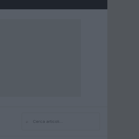
⌕
Cerca