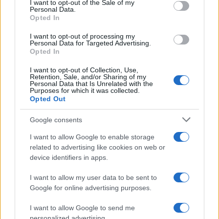
I want to opt-out of the Sale of my
Personal Data.
mentre l’area è stata caratterizzata da numerosi
Opted In
cross cercando Stuani e dall’inevitabile
I want to opt-out of processing my
preoccupazione per il ginocchio di Remiro, di cui
Personal Data for Targeted Advertising.
Opted In
si attende notizie.
I want to opt-out of Collection, Use,
Ora i punti sono tornati a Donostia e si inizia a
Retention, Sale, and/or Sharing of my
Personal Data that Is Unrelated with the
pensare all’Europa.
Purposes for which it was collected.
Opted Out
Google consents
AUTORE
I want to allow Google to enable storage
Redazione Sport Magazine
related to advertising like cookies on web or
device identifiers in apps.
I want to allow my user data to be sent to
Google for online advertising purposes.
I want to allow Google to send me
personalized advertising.