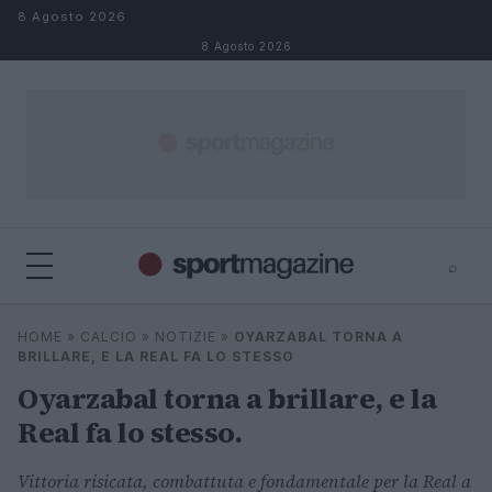
Salta al contenuto
8 Agosto 2026
8 Agosto 2026
⌕
⌕
×
HOME
»
CALCIO
»
NOTIZIE
»
OYARZABAL TORNA A
Cerca
BRILLARE, E LA REAL FA LO STESSO
Oyarzabal torna a brillare, e la
Real fa lo stesso.
Vittoria risicata, combattuta e fondamentale per la Real a