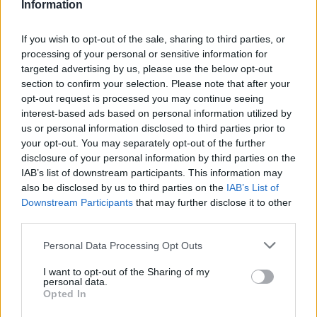
Information
tutti rimuovendo Barrene per far avanzare
Sergio Gómez e rinforzare la fascia con Javi
If you wish to opt-out of the sale, sharing to third parties, or
processing of your personal or sensitive information for
López. Dopo cinque minuti ha sostituito
targeted advertising by us, please use the below opt-out
Oskarsson con Kubo, spostando Oyarzabal nella
section to confirm your selection. Please note that after your
posizione di attaccante. Il capitano è stato vicino
opt-out request is processed you may continue seeing
interest-based ads based on personal information utilized by
a segnare, riuscendo quasi a rubare il pallone a
us or personal information disclosed to third parties prior to
Gazzaniga e sfruttando un rinvio lungo per
your opt-out. You may separately opt-out of the further
superare la difesa, ma i due centrali lo hanno
disclosure of your personal information by third parties on the
IAB’s list of downstream participants. This information may
bloccato all’ultimo momento. Imanol ha lasciato
also be disclosed by us to third parties on the
IAB’s List of
un cambio non utilizzato, ma ha inserito
Downstream Participants
that may further disclose it to other
Turrientes e Becker nell’ultimo sprint, cercando
third parties.
freschezza e opportunità di contropiede.
Please note that this website/app uses one or more Google
Personal Data Processing Opt Outs
Tuttavia, non ce n’era bisogno, poiché la Real ha
services and may gather and store information including but
not limited to your visit or usage behaviour. You may click to
I want to opt-out of the Sharing of my
domato il Girona e ha mantenuto il vantaggio in
personal data.
grant or deny consent to Google and its third-party tags to
modo quasi sicuro. Remiro ha deviato con il
Opted In
use your data for below specified purposes in below Google
piede un potente tiro sinistro di Danjuma,
consent section.