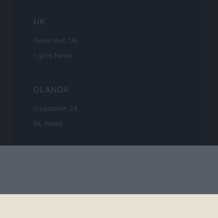
UK
News Hub UK
Lgbtq News
OLANDA
Investeren 24
NL Newz