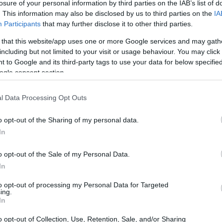
losure of your personal information by third parties on the IAB’s list of
. This information may also be disclosed by us to third parties on the
IA
scelto di attingere ai giocatori della squadra
Participants
that may further disclose it to other third parties.
senze in vista dell’incontro di sabato contro
 that this website/app uses one or more Google services and may gath
tenzione di richiedere al club due nuovi
including but not limited to your visit or usage behaviour. You may click 
 to Google and its third-party tags to use your data for below specifi
accante, per il mercato di gennaio. Invece di
ogle consent section.
ute a vari motivi, il mister ha evidenziato
 salire, ma per far crescere calciatori per la
l Data Processing Opt Outs
eciso di convocare fino a otto elementi delle
o opt-out of the Sharing of my personal data.
 tutte le risorse disponibili, è ciò che
In
 di credere nei giovani, ma anche di
il settore giovanile è una grande opportunità
o opt-out of the Sale of my Personal Data.
In
a stampa. “La realtà è questa e bisogna
nazione. Non avranno da lamentarsi da parte
to opt-out of processing my Personal Data for Targeted
ing.
o sono arrivato, e le infortuni fanno parte
In
ato che l’assenza dell’attaccante Yanis
o opt-out of Collection, Use, Retention, Sale, and/or Sharing