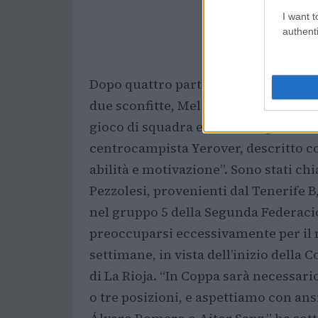
I want t
authenti
Dopo quattro partite con il Tenerife,
due sconfitte, Mel si mostra fiducios
gioco di squadra e in alcuni giocatori
centrocampista Yerover, descritto co
abilità e motivazione”. Sono stati ch
Pezzolesi, provenienti dal Tenerife B
nel gruppo 5 della Segunda Federaci
preoccuparsi eccessivamente per il 
settimane, in vista dell’inizio della 
di La Rioja. “In Coppa sarà necessario
o tre posizioni, e aspettiamo con ans