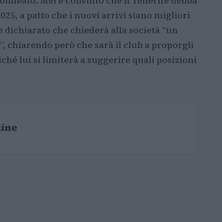
olineato. Mel è convinto che il Tenerife debba
25, a patto che i nuovi arrivi siano migliori
he dichiarato che chiederà alla società “un
9”, chiarendo però che sarà il club a proporgli
iché lui si limiterà a suggerire quali posizioni
zine