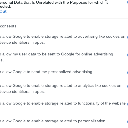
ersonal Data that Is Unrelated with the Purposes for which it
oiché, oltre ad Ángel e Enric Gallego, pensa
lected.
rsi più utile in base al tipo di partita
Out
ster madrileno ha avvertito che è molto
consents
gli avversari quando commettono errori, e
o allow Google to enable storage related to advertising like cookies on
nico, Fran Escribá.
evice identifiers in apps.
o allow my user data to be sent to Google for online advertising
s.
to allow Google to send me personalized advertising.
o allow Google to enable storage related to analytics like cookies on
evice identifiers in apps.
o allow Google to enable storage related to functionality of the website
o allow Google to enable storage related to personalization.