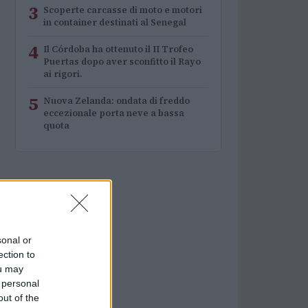
3
Scoperte carcasse di moto e motori
in container destinati al Senegal
4
Il Córdoba ha ottenuto il II Trofeo
Puertas dopo aver sconfitto il Rayo
ai rigori.
5
Nuova Zelanda: ondata di freddo
eccezionale porta neve a bassa
quota
sonal or
ection to
ou may
 personal
out of the