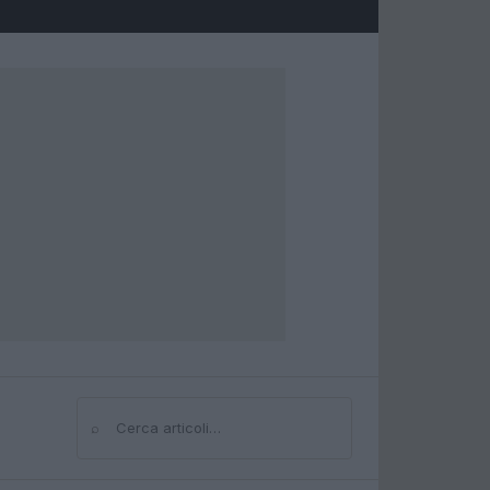
⌕
Cerca