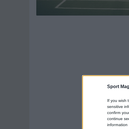
Sport Mag
If you wish 
sensitive in
confirm you
continue se
information 