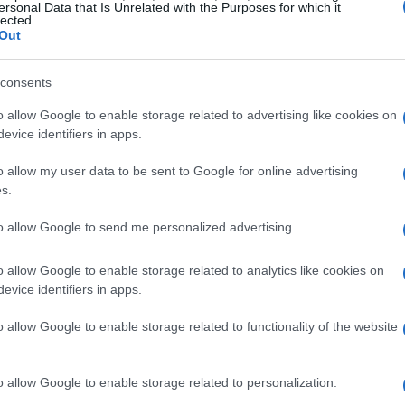
ersonal Data that Is Unrelated with the Purposes for which it
, Suso, Ejuke, Idumbo, Peque, Isaac Romero e
lected.
Out
consents
o allow Google to enable storage related to advertising like cookies on
evice identifiers in apps.
o allow my user data to be sent to Google for online advertising
s.
to allow Google to send me personalized advertising.
o allow Google to enable storage related to analytics like cookies on
evice identifiers in apps.
o allow Google to enable storage related to functionality of the website
o allow Google to enable storage related to personalization.