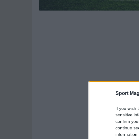
Sport Mag
If you wish 
sensitive in
confirm you
continue se
information 