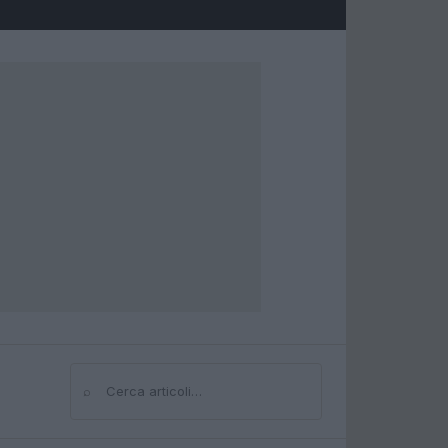
⌕
Cerca