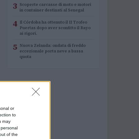
3
Scoperte carcasse di moto e motori
in container destinati al Senegal
4
Il Córdoba ha ottenuto il II Trofeo
Puertas dopo aver sconfitto il Rayo
ai rigori.
5
Nuova Zelanda: ondata di freddo
eccezionale porta neve a bassa
quota
sonal or
ection to
ou may
 personal
out of the