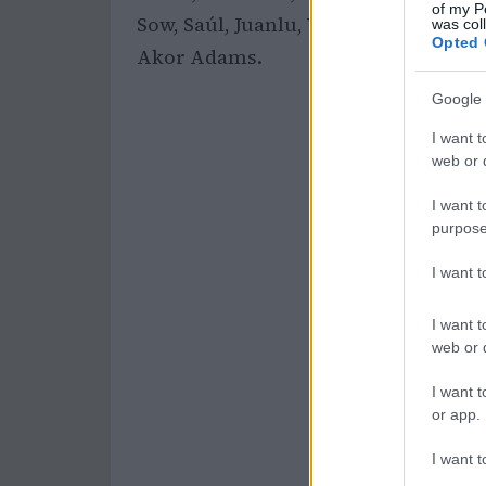
of my P
Sow, Saúl, Juanlu, Vargas, Lukebakio
was col
Opted 
Akor Adams.
Google 
I want t
web or d
I want t
purpose
I want 
I want t
web or d
I want t
or app.
I want t