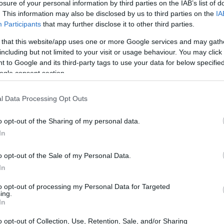
losure of your personal information by third parties on the IAB’s list of
a, ha reso nota della lista dei convocati per
. This information may also be disclosed by us to third parties on the
IA
id, comunicandola solo quattro ore prima del
Participants
that may further disclose it to other third parties.
ti 22 giocatori, con le novità rappresentate dal
 that this website/app uses one or more Google services and may gath
including but not limited to your visit or usage behaviour. You may click 
allo svizzero Djibril Sow, entrambi assenti
 to Google and its third-party tags to use your data for below specifi
una squalifica per accumulo di cartellini
ogle consent section.
dra offre un sospiro di sollievo per
campo, dove potrà contare anche su Juanlu,
l Data Processing Opt Outs
emi fisici dovuti a un colpo all’anca,
o opt-out of the Sharing of my personal data.
one agli allenamenti settimanali. Inoltre,
In
nserito nella lista dopo essere stato in
o opt-out of the Sale of my Personal Data.
tunio. L’unica assenza significativa nella rosa
In
ncese Nianzou, il quale è stato sottoposto a
to opt-out of processing my Personal Data for Targeted
ne muscolare e non tornerà in campo per il
ing.
In
cludono Nyland, Álvaro Fernández, Matías
Salas, Pedrosa, Gudelj, Agoumé, Lokonga,
o opt-out of Collection, Use, Retention, Sale, and/or Sharing