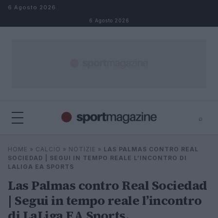
Salta al contenuto
6 Agosto 2026
6 Agosto 2026
⌕
⌕
×
HOME
»
CALCIO
»
NOTIZIE
»
LAS PALMAS CONTRO REAL
Cerca
SOCIEDAD | SEGUI IN TEMPO REALE L’INCONTRO DI
LALIGA EA SPORTS
Las Palmas contro Real Sociedad
| Segui in tempo reale l’incontro
di LaLiga EA Sports.