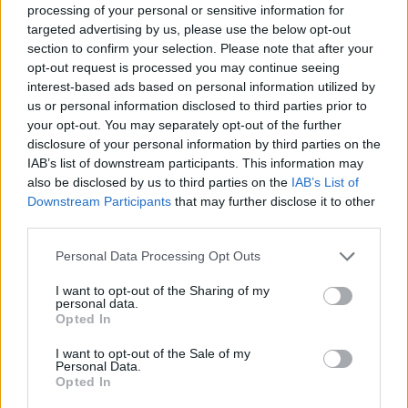
processing of your personal or sensitive information for
targeted advertising by us, please use the below opt-out
section to confirm your selection. Please note that after your
opt-out request is processed you may continue seeing
interest-based ads based on personal information utilized by
us or personal information disclosed to third parties prior to
Scoperte carcasse di moto e motori in container
destinati al Senegal
your opt-out. You may separately opt-out of the further
disclosure of your personal information by third parties on the
Ilaria Mauri · 4 Ago 2026
IAB’s list of downstream participants. This information may
also be disclosed by us to third parties on the
IAB’s List of
NOTIZIE
Downstream Participants
that may further disclose it to other
third parties.
Please note that this website/app uses one or more Google
Personal Data Processing Opt Outs
services and may gather and store information including but
not limited to your visit or usage behaviour. You may click to
I want to opt-out of the Sharing of my
personal data.
grant or deny consent to Google and its third-party tags to
Opted In
use your data for below specified purposes in below Google
consent section.
I want to opt-out of the Sale of my
Personal Data.
Opted In