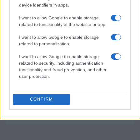
device identifiers in apps.
I want to allow Google to enable storage
related to functionality of the website or app.
PIÙ LETTI
I want to allow Google to enable storage
1
XPENG Partner del Teatro del Silenzio 2026: Veicoli
related to personalization.
Elettrici e Musica in Sinfonia
2
I want to allow Google to enable storage
Rilancio degli impianti sciistici in Val Vigezzo, Val
Formazza e Valle Antrona
related to security, including authentication
functionality and fraud prevention, and other
3
Scoperte carcasse di moto e motori in container
user protection.
destinati al Senegal
4
Muniain brilla in maglia blu e granata.
CONFIRM
5
Il Córdoba ha ottenuto il II Trofeo Puertas dopo aver
sconfitto il Rayo ai rigori.