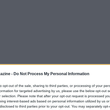
azine -
Do Not Process My Personal Information
to opt-out of the sale, sharing to third parties, or processing of your per
formation for targeted advertising by us, please use the below opt-out s
a Sevilla e Atlético di Madrid, i dintorni dello
r selection. Please note that after your opt-out request is processed y
eing interest-based ads based on personal information utilized by us or
 trasformati in un vero e proprio crogiolo di
disclosed to third parties prior to your opt-out. You may separately opt-