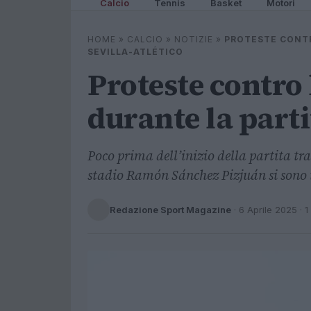
Calcio
Tennis
Basket
Motori
HOME
»
CALCIO
»
NOTIZIE
»
PROTESTE CONTR
SEVILLA-ATLÉTICO
Proteste contro 
durante la parti
Poco prima dell’inizio della partita tra
stadio Ramón Sánchez Pizjuán si sono t
Redazione Sport Magazine
·
6 Aprile 2025
· 1