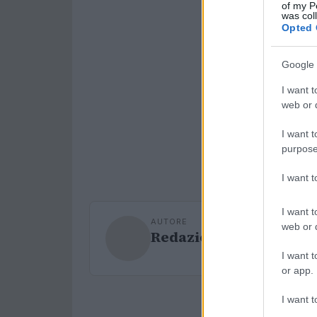
of my P
was col
Opted 
Google 
I want t
web or d
I want t
purpose
I want 
I want t
AUTORE
web or d
Redazione Sport Maga
I want t
or app.
I want t