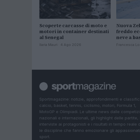
Scoperte carcasse di moto e
Nuova Zel
motori in container destinati
freddo ec
al Senegal
neve a ba
Ilaria Mauri · 4 Ago 2026
Francesca Lo
Sportmagazine: notizie, approfondimenti e classifi
calcio, basket, tennis, ciclismo, motori, Formula 1,
MotoGP e Olimpiadi. Le ultime news dalle competizi
nazionali e internazionali, gli highlight delle partite, 
interviste ai protagonisti e i risultati in tempo reale d
le discipline che fanno emozionare gli appassionati
sport.