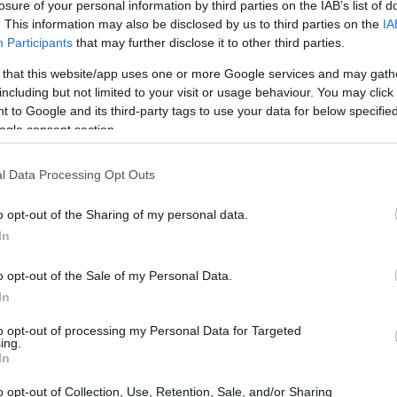
mozione dell’attuale dirigenza. L’atmosfera era
losure of your personal information by third parties on the IAB’s list of
. This information may also be disclosed by us to third parties on the
IA
ultimi anni la squadra andalusa ha mostrato
Participants
that may further disclose it to other third parties.
tive, specie in Champions, e ha conquistato
 that this website/app uses one or more Google services and may gath
ggiunge la recente sconfitta nel derby contro
including but not limited to your visit or usage behaviour. You may click 
lcontento dei tifosi nei confronti delle scelte
 to Google and its third-party tags to use your data for below specifi
ogle consent section.
arrasco. Pertanto, nelle ore antecedenti
ifestato il loro disappunto per la sua
l Data Processing Opt Outs
hez Pizjuán si udivano slogan come
al Sevilla, non ti voglio più”, “Junior,
o opt-out of the Sharing of my personal data.
In
nno prossimo alza il prezzo del carnet”,
li abbonamenti per i soci del club.
o opt-out of the Sale of my Personal Data.
In
to opt-out of processing my Personal Data for Targeted
ing.
In
o opt-out of Collection, Use, Retention, Sale, and/or Sharing