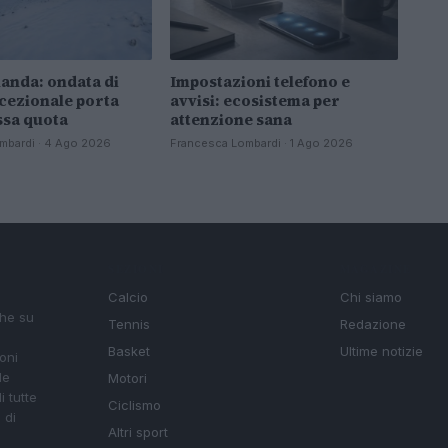
anda: ondata di
Impostazioni telefono e
cezionale porta
avvisi: ecosistema per
ssa quota
attenzione sana
mbardi · 4 Ago 2026
Francesca Lombardi · 1 Ago 2026
SEZIONI
MAGAZINE
Calcio
Chi siamo
che su
Tennis
Redazione
Basket
Ultime notizie
oni
le
Motori
i tutte
Ciclismo
 di
Altri sport