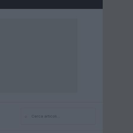
⌕
Cerca