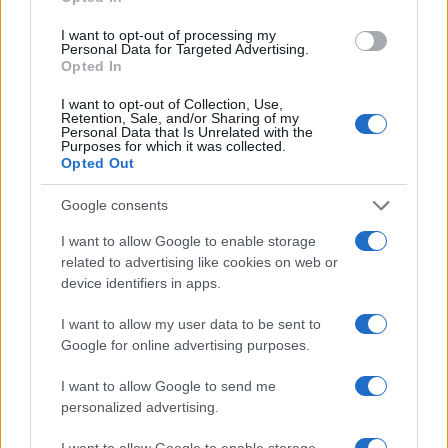
neve a bassa quota
I want to opt-out of processing my
Francesca Lombardi · 4 Ago 2026
Personal Data for Targeted Advertising.
Opted In
I want to opt-out of Collection, Use,
Retention, Sale, and/or Sharing of my
PIÙ LETTI
Personal Data that Is Unrelated with the
Purposes for which it was collected.
1
Opted Out
XPENG Partner del Teatro del Silenzio 2026: Veicoli
Elettrici e Musica in Sinfonia
Google consents
2
Rilancio degli impianti sciistici in Val Vigezzo, Val
I want to allow Google to enable storage
Formazza e Valle Antrona
related to advertising like cookies on web or
3
Scoperte carcasse di moto e motori in container
device identifiers in apps.
destinati al Senegal
I want to allow my user data to be sent to
4
Il Córdoba ha ottenuto il II Trofeo Puertas dopo aver
Google for online advertising purposes.
sconfitto il Rayo ai rigori.
I want to allow Google to send me
5
Nuova Zelanda: ondata di freddo eccezionale porta
personalized advertising.
neve a bassa quota
I want to allow Google to enable storage