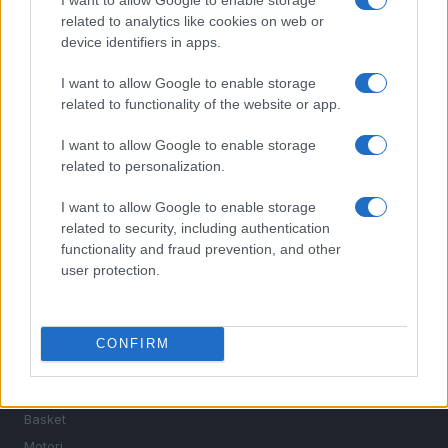
related to analytics like cookies on web or
device identifiers in apps.
I want to allow Google to enable storage
related to functionality of the website or app.
I want to allow Google to enable storage
Sportmagazine: notizie, approfondimenti e classifiche su
related to personalization.
calcio, basket, tennis, ciclismo, motori, Formula 1,
MotoGP e Olimpiadi. Le ultime news dalle competizioni
I want to allow Google to enable storage
nazionali e internazionali, gli highlight delle partite, le
related to security, including authentication
interviste ai protagonisti e i risultati in tempo reale di tutte
functionality and fraud prevention, and other
le discipline che fanno emozionare gli appassionati di
user protection.
sport.
SEZIONI
CONFIRM
Calcio
Tennis
Basket
Motori