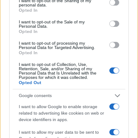
not limited to your visit or usage behaviour. You may click to
I want to opt-out of the Sharing of my
personal data.
grant or deny consent to Google and its third-party tags to
Opted In
use your data for below specified purposes in below Google
consent section.
I want to opt-out of the Sale of my
Personal Data.
Opted In
I want to opt-out of processing my
Personal Data for Targeted Advertising.
Opted In
Impostazioni telefono e avvisi: ecosistema per
I want to opt-out of Collection, Use,
Retention, Sale, and/or Sharing of my
attenzione sana
Personal Data that Is Unrelated with the
Francesca Lombardi · 1 Ago 2026
Purposes for which it was collected.
Opted Out
Google consents
PIÙ LETTI
I want to allow Google to enable storage
related to advertising like cookies on web or
1
XPENG Partner del Teatro del Silenzio 2026: Veicoli
device identifiers in apps.
Elettrici e Musica in Sinfonia
I want to allow my user data to be sent to
2
Rilancio degli impianti sciistici in Val Vigezzo, Val