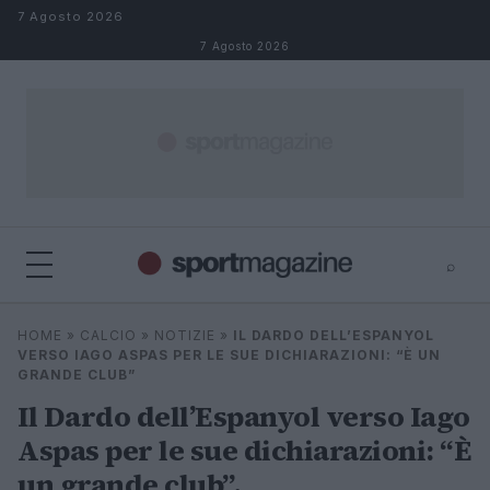
Salta al contenuto
7 Agosto 2026
7 Agosto 2026
⌕
⌕
×
HOME
»
CALCIO
»
NOTIZIE
»
IL DARDO DELL’ESPANYOL
Cerca
VERSO IAGO ASPAS PER LE SUE DICHIARAZIONI: “È UN
GRANDE CLUB”
Il Dardo dell’Espanyol verso Iago
Aspas per le sue dichiarazioni: “È
un grande club”.