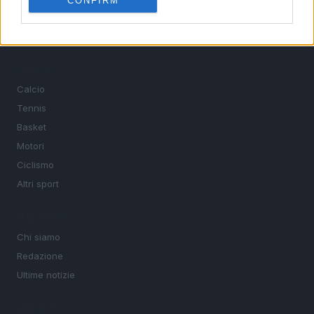
CONFIRM
le discipline che fanno emozionare gli appassionati di
sport.
SEZIONI
Calcio
Tennis
Basket
Motori
Ciclismo
Altri sport
MAGAZINE
Chi siamo
Redazione
Ultime notizie
LEGALE