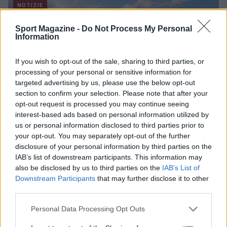
NOTIZIE
Sport Magazine -
Do Not Process My Personal
Information
If you wish to opt-out of the sale, sharing to third parties, or
processing of your personal or sensitive information for
targeted advertising by us, please use the below opt-out
section to confirm your selection. Please note that after your
opt-out request is processed you may continue seeing
interest-based ads based on personal information utilized by
us or personal information disclosed to third parties prior to
your opt-out. You may separately opt-out of the further
Nuova Zelanda: ondata di freddo eccezionale porta
disclosure of your personal information by third parties on the
neve a bassa quota
IAB’s list of downstream participants. This information may
also be disclosed by us to third parties on the
IAB’s List of
Francesca Lombardi · 4 Ago 2026
Downstream Participants
that may further disclose it to other
third parties.
NOTIZIE
Please note that this website/app uses one or more Google
Personal Data Processing Opt Outs
services and may gather and store information including but