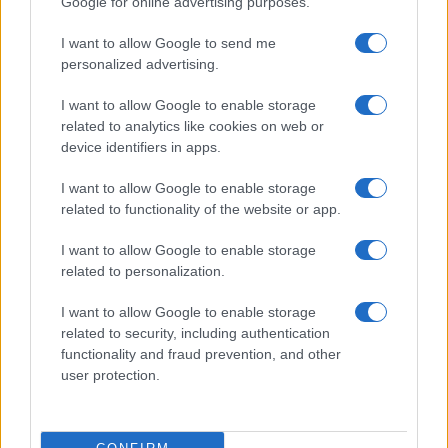
Google for online advertising purposes.
Formazza e Valle Antrona
3
I want to allow Google to send me
Scoperte carcasse di moto e motori in container
destinati al Senegal
personalized advertising.
4
Il Córdoba ha ottenuto il II Trofeo Puertas dopo aver
I want to allow Google to enable storage
sconfitto il Rayo ai rigori.
related to analytics like cookies on web or
device identifiers in apps.
5
Nuova Zelanda: ondata di freddo eccezionale porta
neve a bassa quota
I want to allow Google to enable storage
related to functionality of the website or app.
I want to allow Google to enable storage
related to personalization.
I want to allow Google to enable storage
related to security, including authentication
functionality and fraud prevention, and other
Sportmagazine: notizie, approfondimenti e classifiche su
user protection.
calcio, basket, tennis, ciclismo, motori, Formula 1,
MotoGP e Olimpiadi. Le ultime news dalle competizioni
nazionali e internazionali, gli highlight delle partite, le
interviste ai protagonisti e i risultati in tempo reale di tutte