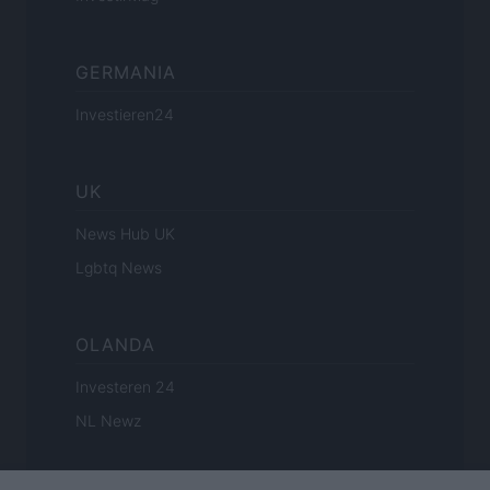
GERMANIA
Investieren24
UK
News Hub UK
Lgbtq News
OLANDA
Investeren 24
NL Newz