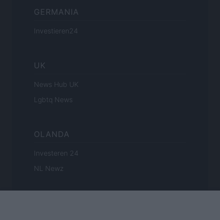
GERMANIA
Investieren24
UK
News Hub UK
Lgbtq News
OLANDA
Investeren 24
NL Newz