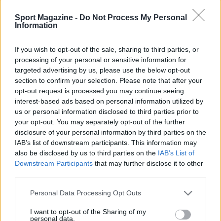
Continua a leggere
Sport Magazine -
Do Not Process My Personal
Information
NOTIZIE
If you wish to opt-out of the sale, sharing to third parties, or
processing of your personal or sensitive information for
targeted advertising by us, please use the below opt-out
section to confirm your selection. Please note that after your
opt-out request is processed you may continue seeing
interest-based ads based on personal information utilized by
us or personal information disclosed to third parties prior to
your opt-out. You may separately opt-out of the further
disclosure of your personal information by third parties on the
IAB’s list of downstream participants. This information may
also be disclosed by us to third parties on the
IAB’s List of
Nuove emissioni Basket Bond: 12 milioni per le
Downstream Participants
that may further disclose it to other
imprese emiliano-romagnole
third parties.
Andrea Conforti · 10 Ago 2026
Please note that this website/app uses one or more Google
Personal Data Processing Opt Outs
services and may gather and store information including but
NOTIZIE
not limited to your visit or usage behaviour. You may click to
I want to opt-out of the Sharing of my
personal data.