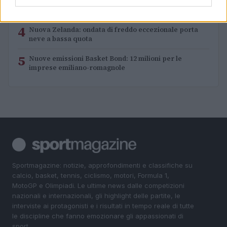
3
Scoperte carcasse di moto e motori in container
destinati al Senegal
4
Nuova Zelanda: ondata di freddo eccezionale porta
neve a bassa quota
5
Nuove emissioni Basket Bond: 12 milioni per le
imprese emiliano-romagnole
Sportmagazine: notizie, approfondimenti e classifiche su
calcio, basket, tennis, ciclismo, motori, Formula 1,
MotoGP e Olimpiadi. Le ultime news dalle competizioni
nazionali e internazionali, gli highlight delle partite, le
interviste ai protagonisti e i risultati in tempo reale di tutte
le discipline che fanno emozionare gli appassionati di
sport.