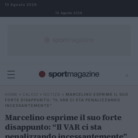
Salta al contenuto
10 Agosto 2026
10 Agosto 2026
⌕
⌕
×
HOME
»
CALCIO
»
NOTIZIE
»
MARCELINO ESPRIME IL SUO
Cerca
FORTE DISAPPUNTO: “IL VAR CI STA PENALIZZANDO
INCESSANTEMENTE”
Marcelino esprime il suo forte
disappunto: “Il VAR ci sta
penalizzando incessantemente”.