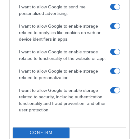
I want to allow Google to send me
personalized advertising.
I want to allow Google to enable storage
related to analytics like cookies on web or
device identifiers in apps.
Scoperte carcasse di moto e motori in container
I want to allow Google to enable storage
destinati al Senegal
related to functionality of the website or app.
Ilaria Mauri · 4 Ago 2026
I want to allow Google to enable storage
related to personalization.
PIÙ LETTI
I want to allow Google to enable storage
related to security, including authentication
1
functionality and fraud prevention, and other
XPENG Partner del Teatro del Silenzio 2026: Veicoli
Elettrici e Musica in Sinfonia
user protection.
2
Rilancio degli impianti sciistici in Val Vigezzo, Val
Formazza e Valle Antrona
CONFIRM