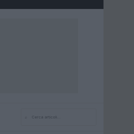
⌕
Cerca