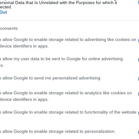
ersonal Data that Is Unrelated with the Purposes for which it
lected.
Out
tivo y la lucha se centra entre FC Barcelona y
consents
tro puntos, con un Clásico programado para
ras en Montjüic.
o allow Google to enable storage related to advertising like cookies on
evice identifiers in apps.
endario complicado por delante. El
o allow my user data to be sent to Google for online advertising
o contra el equipo de Ancelotti, deberá
s.
nte contra el Espanyol en Cornellà-El Prat,
to allow Google to send me personalized advertising.
ompetición frente al Athletic Club en el Nuevo
o allow Google to enable storage related to analytics like cookies on
evice identifiers in apps.
recorrido, además del choque con los
o allow Google to enable storage related to functionality of the website
 y al Mallorca en casa, viajará a Sevilla para
irá la liga en el Santiago Bernabéu
o allow Google to enable storage related to personalization.