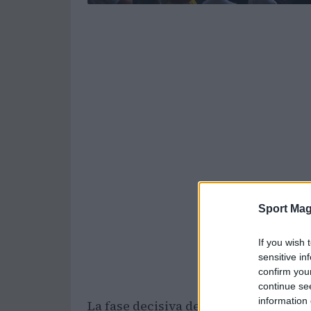
Sport Mag
If you wish 
sensitive in
confirm you
continue se
information 
La fase decisiva del campeonato de 