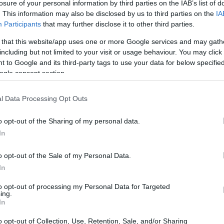
losure of your personal information by third parties on the IAB’s list of
e casi todo está en juego. Exceptuando al
. This information may also be disclosed by us to third parties on the
IA
Participants
that may further disclose it to other third parties.
 que descenderá a Segunda División la
equipos tienen metas variadas por alcanzar.
 that this website/app uses one or more Google services and may gath
including but not limited to your visit or usage behaviour. You may click 
 to Google and its third-party tags to use your data for below specifi
ogle consent section.
l Data Processing Opt Outs
o opt-out of the Sharing of my personal data.
In
o opt-out of the Sale of my Personal Data.
In
to opt-out of processing my Personal Data for Targeted
ing.
In
o opt-out of Collection, Use, Retention, Sale, and/or Sharing