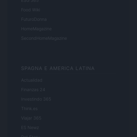
ESG 365
Food Wiki
FuturoDonna
HomeMagazine
SecondHomeMagazine
SPAGNA E AMERICA LATINA
Actualidad
Finanzas 24
Investindo 365
Think.es
Viajar 365
ES Newz
Pet Story