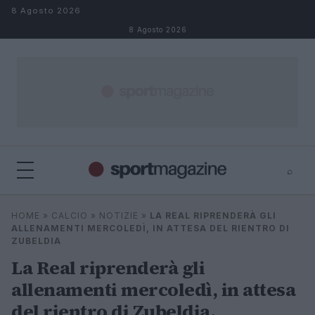
Salta al contenuto
8 Agosto 2026
8 Agosto 2026
⌕
⌕
×
HOME
»
CALCIO
»
NOTIZIE
»
LA REAL RIPRENDERÀ GLI
Cerca
ALLENAMENTI MERCOLEDÌ, IN ATTESA DEL RIENTRO DI
ZUBELDIA
La Real riprenderà gli
allenamenti mercoledì, in attesa
del rientro di Zubeldia.