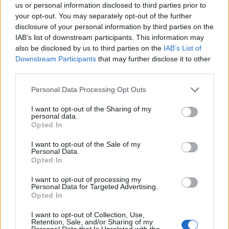
us or personal information disclosed to third parties prior to
your opt-out. You may separately opt-out of the further
disclosure of your personal information by third parties on the
IAB’s list of downstream participants. This information may
also be disclosed by us to third parties on the
IAB’s List of
Downstream Participants
that may further disclose it to other
third parties.
Please note that this website/app uses one or more Google
Personal Data Processing Opt Outs
services and may gather and store information including but
not limited to your visit or usage behaviour. You may click to
I want to opt-out of the Sharing of my
personal data.
grant or deny consent to Google and its third-party tags to
Opted In
use your data for below specified purposes in below Google
Scoperte carcasse di moto e motori in container
consent section.
destinati al Senegal
I want to opt-out of the Sale of my
Personal Data.
Ilaria Mauri · 4 Ago 2026
Opted In
I want to opt-out of processing my
NOTIZIE
Personal Data for Targeted Advertising.
Opted In
I want to opt-out of Collection, Use,
Retention, Sale, and/or Sharing of my
Personal Data that Is Unrelated with the