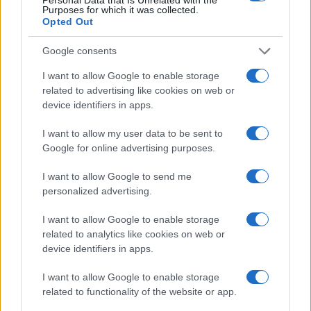
Purposes for which it was collected.
Opted Out
Google consents
I want to allow Google to enable storage
related to advertising like cookies on web or
device identifiers in apps.
Nuova Zelanda: ondata di freddo eccezionale porta
I want to allow my user data to be sent to
neve a bassa quota
Google for online advertising purposes.
Francesca Lombardi · 4 Ago 2026
I want to allow Google to send me
personalized advertising.
PIÙ LETTI
I want to allow Google to enable storage
related to analytics like cookies on web or
1
XPENG Partner del Teatro del Silenzio 2026: Veicoli
device identifiers in apps.
Elettrici e Musica in Sinfonia
I want to allow Google to enable storage
2
Rilancio degli impianti sciistici in Val Vigezzo, Val
related to functionality of the website or app.
Formazza e Valle Antrona