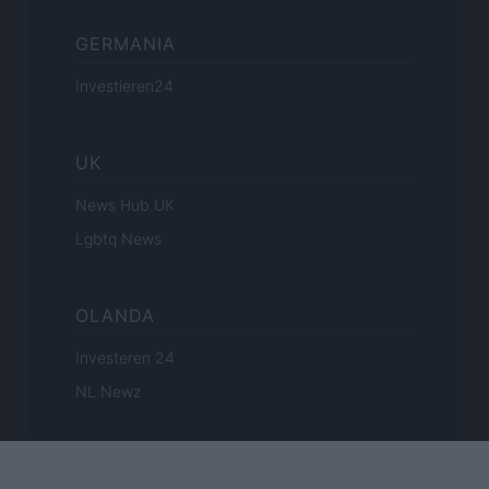
GERMANIA
Investieren24
UK
News Hub UK
Lgbtq News
OLANDA
Investeren 24
NL Newz