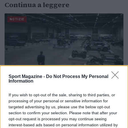
Continua a leggere
NOTIZIE
Sport Magazine -
Do Not Process My Personal
Information
If you wish to opt-out of the sale, sharing to third parties, or
Governo italiano insiste su neutralità tecnologica per
processing of your personal or sensitive information for
auto elettriche e ibride
targeted advertising by us, please use the below opt-out
Francesca Lombardi · 7 Ago 2026
section to confirm your selection. Please note that after your
opt-out request is processed you may continue seeing
NOTIZIE
interest-based ads based on personal information utilized by