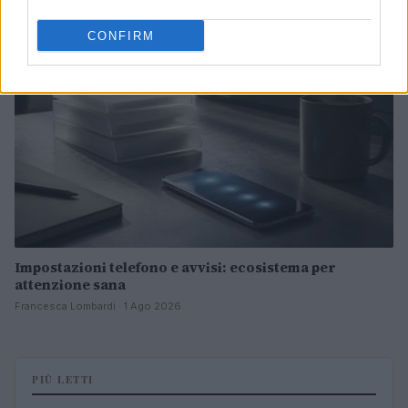
NOTIZIE
CONFIRM
Impostazioni telefono e avvisi: ecosistema per
attenzione sana
Francesca Lombardi · 1 Ago 2026
PIÙ LETTI