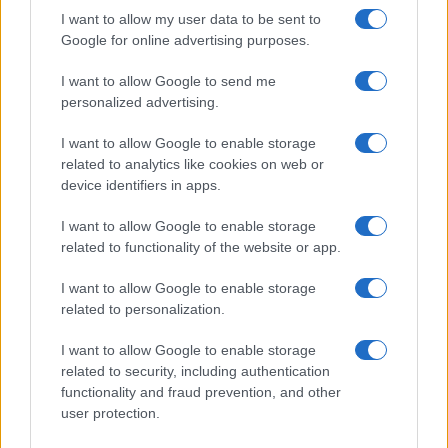
Scoperte carcasse di moto e motori in container
I want to allow my user data to be sent to
destinati al Senegal
Google for online advertising purposes.
Ilaria Mauri · 4 Ago 2026
I want to allow Google to send me
NOTIZIE
personalized advertising.
I want to allow Google to enable storage
related to analytics like cookies on web or
device identifiers in apps.
I want to allow Google to enable storage
related to functionality of the website or app.
I want to allow Google to enable storage
related to personalization.
I want to allow Google to enable storage
related to security, including authentication
Nuova Zelanda: ondata di freddo eccezionale porta
functionality and fraud prevention, and other
neve a bassa quota
user protection.
Francesca Lombardi · 4 Ago 2026