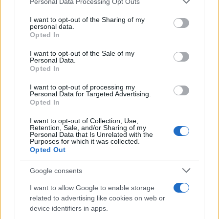
Personal Data Processing Opt Outs
services and may gather and store information including but
not limited to your visit or usage behaviour. You may click to
I want to opt-out of the Sharing of my
personal data.
grant or deny consent to Google and its third-party tags to
Opted In
use your data for below specified purposes in below Google
consent section.
I want to opt-out of the Sale of my
Continua a leggere
Personal Data.
Opted In
I want to opt-out of processing my
NOTIZIE
Personal Data for Targeted Advertising.
Opted In
I want to opt-out of Collection, Use,
Retention, Sale, and/or Sharing of my
Personal Data that Is Unrelated with the
Purposes for which it was collected.
Opted Out
Google consents
I want to allow Google to enable storage
related to advertising like cookies on web or
device identifiers in apps.