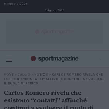
Salta al contenuto
6 Agosto 2026
6 Agosto 2026
⌕
⌕
×
HOME
»
CALCIO
»
NOTIZIE
»
CARLOS ROMERO RIVELA CHE
Cerca
ESISTONO “CONTATTI” AFFINCHÉ CONTINUI A SVOLGERE
IL RUOLO DI PERICO
Carlos Romero rivela che
esistono “contatti” affinché
continui a svolgere il ruolo di