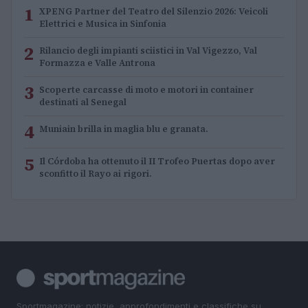
1
XPENG Partner del Teatro del Silenzio 2026: Veicoli
Elettrici e Musica in Sinfonia
2
Rilancio degli impianti sciistici in Val Vigezzo, Val
Formazza e Valle Antrona
3
Scoperte carcasse di moto e motori in container
destinati al Senegal
4
Muniain brilla in maglia blu e granata.
5
Il Córdoba ha ottenuto il II Trofeo Puertas dopo aver
sconfitto il Rayo ai rigori.
Sportmagazine: notizie, approfondimenti e classifiche su