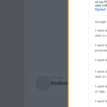
of my P
was col
Opted 
Google 
I want t
web or d
I want t
purpose
I want 
I want t
web or d
AUTORE
Redazione Sport Maga
I want t
or app.
I want t