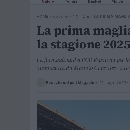
Calcio
Tennis
Basket
Motori
HOME
»
CALCIO
»
NOTIZIE
»
LA PRIMA MAGLI
La prima maglia
la stagione 2025
La formazione del RCD Espanyol per la 
annunciata da Manolo González, il tecn
Redazione Sport Magazine
·
19 Luglio 2025
· 