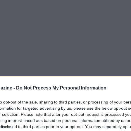
azine -
Do Not Process My Personal Information
to opt-out of the sale, sharing to third parties, or processing of your per
formation for targeted advertising by us, please use the below opt-out s
a partita di oggi pomeriggio è stata
r selection. Please note that after your opt-out request is processed y
onzález, il tecnico, che guida la squadra in
eing interest-based ads based on personal information utilized by us or
 preparazione contro il modesto Peralada. Il
disclosed to third parties prior to your opt-out. You may separately opt-