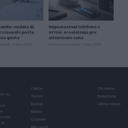
anda: ondata di
Impostazioni telefono e
cezionale porta
avvisi: ecosistema per
ssa quota
attenzione sana
mbardi · 4 Ago 2026
Francesca Lombardi · 1 Ago 2026
SEZIONI
MAGAZINE
Calcio
Chi siamo
che su
Tennis
Redazione
Basket
Ultime notizie
oni
le
Motori
i tutte
Ciclismo
 di
Altri sport