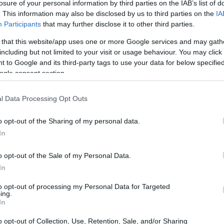
losure of your personal information by third parties on the IAB’s list of
3) e rappresenta un’importante occasione di
. This information may also be disclosed by us to third parties on the
IA
nte confermato fino al 2027, ha scelto un
Participants
that may further disclose it to other third parties.
 nuovi giocatori: Marko Dmitrovic, Hugo
 that this website/app uses one or more Google services and may gath
ez, quest’ultimo assegnato al ruolo di
including but not limited to your visit or usage behaviour. You may click 
 to Google and its third-party tags to use your data for below specifi
 Pere Milla sembra orientarsi verso una
ogle consent section.
evisto per il match è un 4-2-3-1, con i seguenti
lo Ramón, Calero, Salinas; Pol Lozano, Edu
l Data Processing Opt Outs
e Marcos. In panchina troveremo Fortuño
o opt-out of the Sharing of my personal data.
ubén Sánchez, Miguel Rubio, Cabrera, Roberto,
In
a, Antoniu Roca, Carlos Romero, Omar El
o opt-out of the Sale of my Personal Data.
nojo.
In
to opt-out of processing my Personal Data for Targeted
ing.
In
o opt-out of Collection, Use, Retention, Sale, and/or Sharing