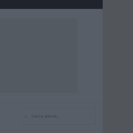
⌕
Cerca