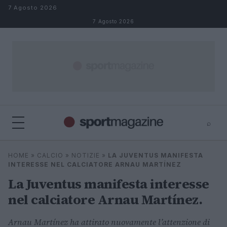
Salta al contenuto
7 Agosto 2026
7 Agosto 2026
⌕
⌕
×
HOME
»
CALCIO
»
NOTIZIE
»
LA JUVENTUS MANIFESTA
Cerca
INTERESSE NEL CALCIATORE ARNAU MARTÍNEZ
La Juventus manifesta interesse
nel calciatore Arnau Martínez.
Arnau Martínez ha attirato nuovamente l’attenzione di