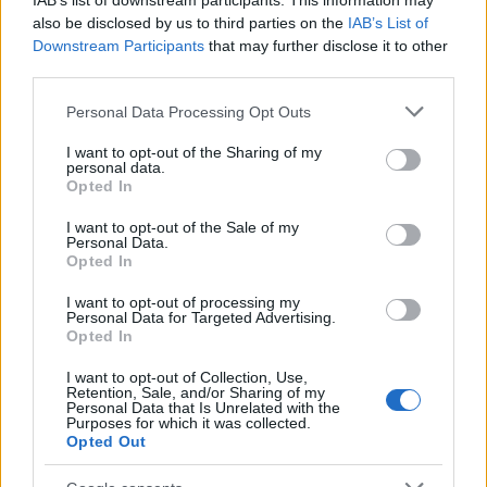
IAB’s list of downstream participants. This information may
also be disclosed by us to third parties on the
IAB’s List of
Downstream Participants
that may further disclose it to other
third parties.
Please note that this website/app uses one or more Google
Personal Data Processing Opt Outs
services and may gather and store information including but
not limited to your visit or usage behaviour. You may click to
I want to opt-out of the Sharing of my
personal data.
grant or deny consent to Google and its third-party tags to
Opted In
use your data for below specified purposes in below Google
consent section.
I want to opt-out of the Sale of my
Personal Data.
Opted In
I want to opt-out of processing my
Personal Data for Targeted Advertising.
Opted In
Continua a leggere
I want to opt-out of Collection, Use,
Retention, Sale, and/or Sharing of my
NOTIZIE
Personal Data that Is Unrelated with the
Purposes for which it was collected.
Opted Out