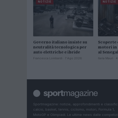
NOTIZIE
NOTIZIE
Governo italiano insiste su
Scoperte 
neutralità tecnologica per
motori in
auto elettriche e ibride
al Senega
Francesca Lombardi · 7 Ago 2026
Ilaria Mauri ·
Sportmagazine: notizie, approfondimenti e classifi
calcio, basket, tennis, ciclismo, motori, Formula 1,
MotoGP e Olimpiadi. Le ultime news dalle competizi