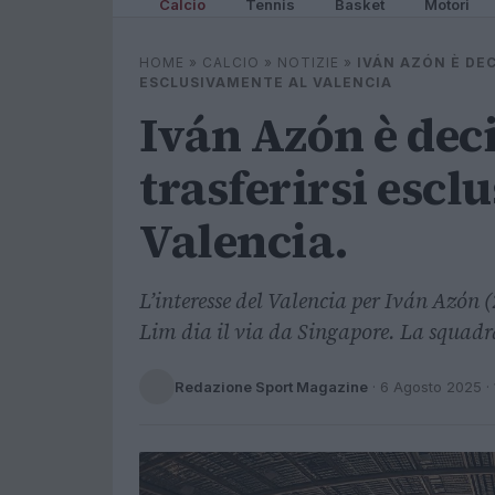
Calcio
Tennis
Basket
Motori
HOME
»
CALCIO
»
NOTIZIE
»
IVÁN AZÓN È DEC
ESCLUSIVAMENTE AL VALENCIA
Iván Azón è deci
trasferirsi escl
Valencia.
L’interesse del Valencia per Iván Azón 
Lim dia il via da Singapore. La squadra
Redazione Sport Magazine
·
6 Agosto 2025
· 