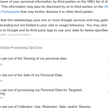
losure of your personal information by third parties on the IAB’s list of
squadra ‘che’ ha presentato un’offerta iniziale
. This information may also be disclosed by us to third parties on the
IA
Participants
that may further disclose it to other third parties.
to dell’attaccante, ma il ritardo del club ha
 Tra questi ci sono diverse squadre di LaLiga
 that this website/app uses one or more Google services and may gath
including but not limited to your visit or usage behaviour. You may click 
 ha fatto un’offerta tre volte superiore a
 to Google and its third-party tags to use your data for below specifi
riportato da La SER, Iván Azón ha manifestato
ogle consent section.
a e non è intenzionato a considerare altre
l Data Processing Opt Outs
l suo attuale club che non firmerà con la
 l’occasione di unirsi al Valencia. Ora la
o opt-out of the Sharing of my personal data.
 decidere se investire ulteriormente per
In
bbe in prestito. Nelle ultime ore, il Valencia
o opt-out of the Sale of my Personal Data.
la Real Sociedad per Umar Sadiq, ma resta da
In
asciarlo andare nuovamente in prestito o
to opt-out of processing my Personal Data for Targeted
mente.
ing.
In
o opt-out of Collection, Use, Retention, Sale, and/or Sharing