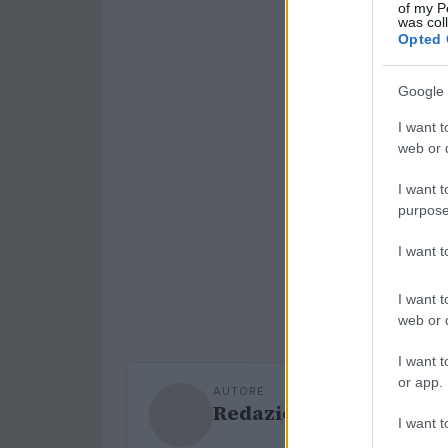
of my P
was col
Opted 
Google 
I want t
web or d
I want t
purpose
I want 
I want t
web or d
I want t
or app.
AUTORE
Redazione Sport Maga
I want t