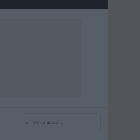
⌕
Cerca