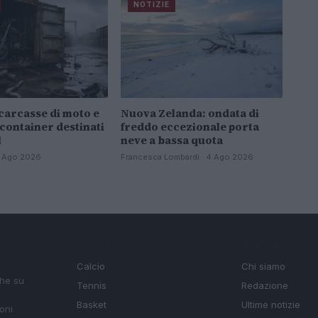
NOTIZIE
carcasse di moto e
Nuova Zelanda: ondata di
 container destinati
freddo eccezionale porta
l
neve a bassa quota
 4 Ago 2026
Francesca Lombardi · 4 Ago 2026
SEZIONI
MAGAZINE
Calcio
Chi siamo
che su
Tennis
Redazione
Basket
Ultime notizie
oni