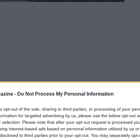
azine -
Do Not Process My Personal Information
to opt-out of the sale, sharing to third parties, or processing of your per
formation for targeted advertising by us, please use the below opt-out s
r selection. Please note that after your opt-out request is processed y
eing interest-based ads based on personal information utilized by us or
disclosed to third parties prior to your opt-out. You may separately opt-
ón (22 anni) sta prendendo piede, sempre che