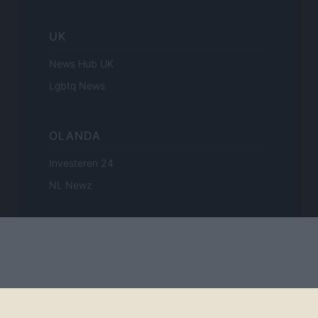
UK
News Hub UK
Lgbtq News
OLANDA
Investeren 24
NL Newz