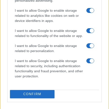
personalized advertising.
I want to allow Google to enable storage
related to analytics like cookies on web or
Nuova Zelanda: ondata di freddo eccezionale porta
device identifiers in apps.
neve a bassa quota
I want to allow Google to enable storage
Francesca Lombardi · 4 Ago 2026
related to functionality of the website or app.
I want to allow Google to enable storage
PIÙ LETTI
related to personalization.
1
I want to allow Google to enable storage
XPENG Partner del Teatro del Silenzio 2026: Veicoli
related to security, including authentication
Elettrici e Musica in Sinfonia
functionality and fraud prevention, and other
2
Rilancio degli impianti sciistici in Val Vigezzo, Val
user protection.
Formazza e Valle Antrona
3
Scoperte carcasse di moto e motori in container
destinati al Senegal
CONFIRM
4
Nuova Zelanda: ondata di freddo eccezionale porta
neve a bassa quota