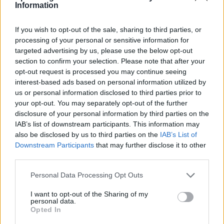
Information
If you wish to opt-out of the sale, sharing to third parties, or
processing of your personal or sensitive information for
targeted advertising by us, please use the below opt-out
section to confirm your selection. Please note that after your
opt-out request is processed you may continue seeing
interest-based ads based on personal information utilized by
us or personal information disclosed to third parties prior to
your opt-out. You may separately opt-out of the further
disclosure of your personal information by third parties on the
Governo italiano insiste su neutralità tecnologica per
IAB’s list of downstream participants. This information may
auto elettriche e ibride
also be disclosed by us to third parties on the
IAB’s List of
Downstream Participants
that may further disclose it to other
Francesca Lombardi · 7 Ago 2026
third parties.
NOTIZIE
Please note that this website/app uses one or more Google
Personal Data Processing Opt Outs
services and may gather and store information including but
not limited to your visit or usage behaviour. You may click to
I want to opt-out of the Sharing of my
personal data.
grant or deny consent to Google and its third-party tags to
Opted In
use your data for below specified purposes in below Google