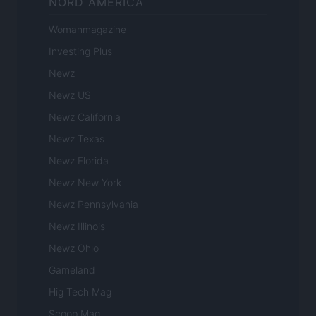
NORD AMERICA
Womanmagazine
Investing Plus
Newz
Newz US
Newz California
Newz Texas
Newz Florida
Newz New York
Newz Pennsylvania
Newz Illinois
Newz Ohio
Gameland
Hig Tech Mag
Scoop Mag