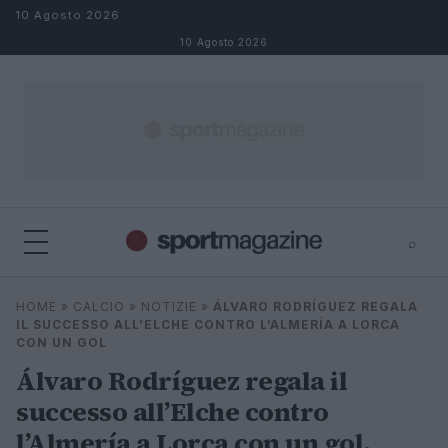
Salta al contenuto
10 Agosto 2026
10 Agosto 2026
⌕
⌕
×
HOME
»
CALCIO
»
NOTIZIE
»
ÁLVARO RODRÍGUEZ REGALA
Cerca
IL SUCCESSO ALL’ELCHE CONTRO L’ALMERÍA A LORCA
CON UN GOL
Álvaro Rodríguez regala il
successo all’Elche contro
l’Almería a Lorca con un gol.