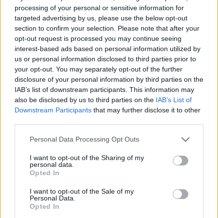
processing of your personal or sensitive information for
Scoperte carcasse di moto e motori in container
targeted advertising by us, please use the below opt-out
destinati al Senegal
section to confirm your selection. Please note that after your
opt-out request is processed you may continue seeing
Ilaria Mauri · 4 Ago 2026
interest-based ads based on personal information utilized by
us or personal information disclosed to third parties prior to
NOTIZIE
your opt-out. You may separately opt-out of the further
disclosure of your personal information by third parties on the
IAB’s list of downstream participants. This information may
also be disclosed by us to third parties on the
IAB’s List of
Downstream Participants
that may further disclose it to other
third parties.
Please note that this website/app uses one or more Google
Personal Data Processing Opt Outs
services and may gather and store information including but
not limited to your visit or usage behaviour. You may click to
I want to opt-out of the Sharing of my
personal data.
grant or deny consent to Google and its third-party tags to
Opted In
use your data for below specified purposes in below Google
consent section.
I want to opt-out of the Sale of my
Nuova Zelanda: ondata di freddo eccezionale porta
Personal Data.
neve a bassa quota
Opted In
Francesca Lombardi · 4 Ago 2026