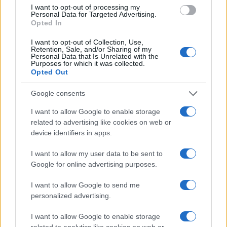
I want to opt-out of processing my
Personal Data for Targeted Advertising.
Opted In
PIÙ LETTI
I want to opt-out of Collection, Use,
Retention, Sale, and/or Sharing of my
Personal Data that Is Unrelated with the
1
Purposes for which it was collected.
XPENG Partner del Teatro del Silenzio 2026: Veicoli
Opted Out
Elettrici e Musica in Sinfonia
2
Rilancio degli impianti sciistici in Val Vigezzo, Val
Google consents
Formazza e Valle Antrona
I want to allow Google to enable storage
3
Scoperte carcasse di moto e motori in container
related to advertising like cookies on web or
destinati al Senegal
device identifiers in apps.
4
Il Córdoba ha ottenuto il II Trofeo Puertas dopo aver
I want to allow my user data to be sent to
sconfitto il Rayo ai rigori.
Google for online advertising purposes.
5
Nuova Zelanda: ondata di freddo eccezionale porta
I want to allow Google to send me
neve a bassa quota
personalized advertising.
I want to allow Google to enable storage
related to analytics like cookies on web or