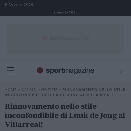
Salta al contenuto
9 Agosto 2026
9 Agosto 2026
⌕
⌕
×
HOME
»
CALCIO
»
NOTIZIE
»
RINNOVAMENTO NELLO STILE
Cerca
INCONFONDIBILE DI LUUK DE JONG AL VILLARREAL!
Rinnovamento nello stile
inconfondibile di Luuk de Jong al
Villarreal!