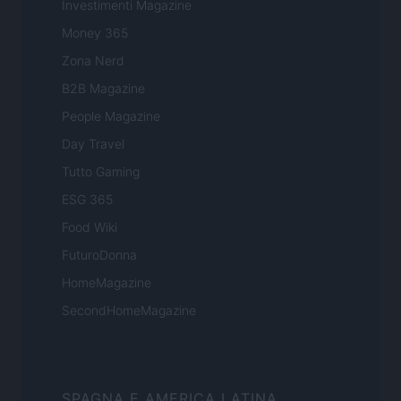
Investimenti Magazine
Money 365
Zona Nerd
B2B Magazine
People Magazine
Day Travel
Tutto Gaming
ESG 365
Food Wiki
FuturoDonna
HomeMagazine
SecondHomeMagazine
SPAGNA E AMERICA LATINA