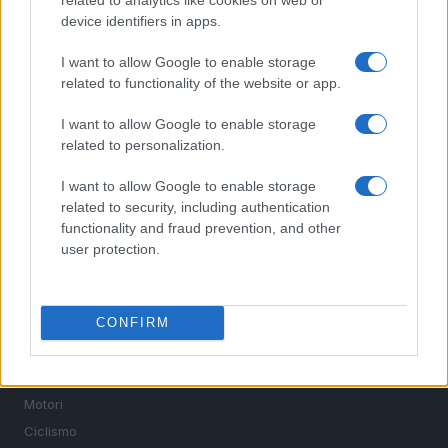
device identifiers in apps.
I want to allow Google to enable storage
related to functionality of the website or app.
Sportmagazine: notizie, approfondimenti e classifiche su
I want to allow Google to enable storage
calcio, basket, tennis, ciclismo, motori, Formula 1,
related to personalization.
MotoGP e Olimpiadi. Le ultime news dalle competizioni
nazionali e internazionali, gli highlight delle partite, le
I want to allow Google to enable storage
interviste ai protagonisti e i risultati in tempo reale di tutte
related to security, including authentication
le discipline che fanno emozionare gli appassionati di
functionality and fraud prevention, and other
sport.
user protection.
SEZIONI
CONFIRM
Calcio
Tennis
Basket
Motori
Ciclismo