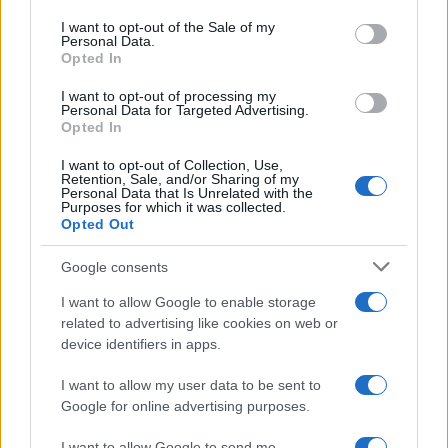
use your data for below specified purposes in below Google
consent section.
I want to opt-out of the Sale of my
Personal Data.
Opted In
I want to opt-out of processing my
Personal Data for Targeted Advertising.
Impostazioni telefono e avvisi: ecosistema per
Opted In
attenzione sana
I want to opt-out of Collection, Use,
Francesca Lombardi · 1 Ago 2026
Retention, Sale, and/or Sharing of my
Personal Data that Is Unrelated with the
Purposes for which it was collected.
Opted Out
PIÙ LETTI
Google consents
1
XPENG Partner del Teatro del Silenzio 2026: Veicoli
I want to allow Google to enable storage
Elettrici e Musica in Sinfonia
related to advertising like cookies on web or
device identifiers in apps.
2
Scoperte carcasse di moto e motori in container
destinati al Senegal
I want to allow my user data to be sent to
Google for online advertising purposes.
3
Muniain brilla in maglia blu e granata.
I want to allow Google to send me