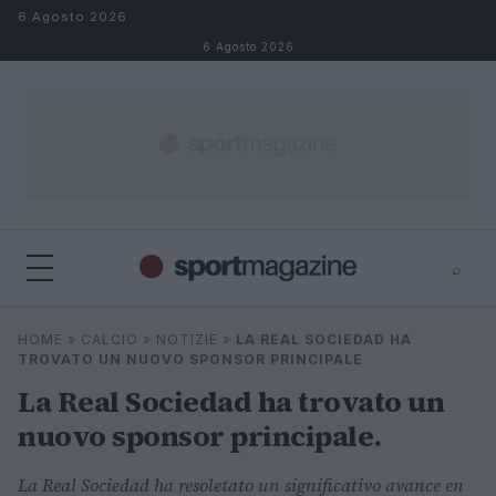
Salta al contenuto
6 Agosto 2026
6 Agosto 2026
⌕
⌕
×
HOME
»
CALCIO
»
NOTIZIE
»
LA REAL SOCIEDAD HA
Cerca
TROVATO UN NUOVO SPONSOR PRINCIPALE
La Real Sociedad ha trovato un
nuovo sponsor principale.
La Real Sociedad ha resoletato un significativo avance en