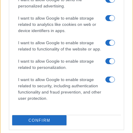
4
Il Córdoba ha ottenuto il II Trofeo Puertas dopo aver
personalized advertising.
sconfitto il Rayo ai rigori.
I want to allow Google to enable storage
5
Palinsesti Sky 2026-2027: calendario completo tra
related to analytics like cookies on web or
calcio, tennis e motori
device identifiers in apps.
I want to allow Google to enable storage
related to functionality of the website or app.
I want to allow Google to enable storage
related to personalization.
I want to allow Google to enable storage
Sportmagazine: notizie, approfondimenti e classifiche su
related to security, including authentication
calcio, basket, tennis, ciclismo, motori, Formula 1,
functionality and fraud prevention, and other
MotoGP e Olimpiadi. Le ultime news dalle competizioni
user protection.
nazionali e internazionali, gli highlight delle partite, le
interviste ai protagonisti e i risultati in tempo reale di tutte
le discipline che fanno emozionare gli appassionati di
sport.
CONFIRM