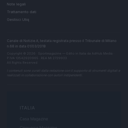
Note legali
Trattamento dati
Gestisci Utiq
Canale di Notizie.it, testata registrata presso il Tribunale di Milano
n.68 in data 01/03/2018
Copyright © 2026 · Sportmagazine — Edito in Italia da
AdHub Media
·
P.IVA 13542920965 · REA MI 2729933
All Rights Reserved
I contenuti sono curati dalla redazione con il supporto di strumenti digitali e
realizzati in collaborazione con autori indipendenti.
ITALIA
Casa Magazine
Cineverse Magazine