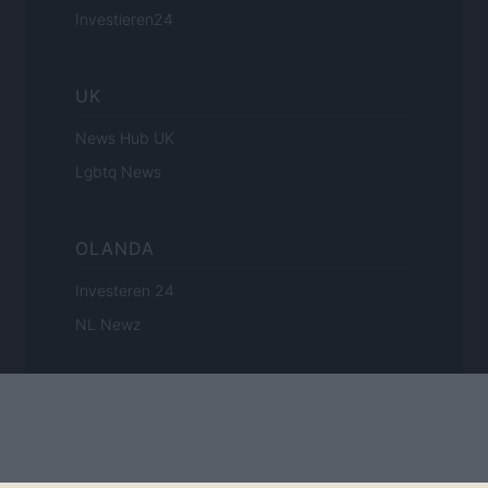
Investieren24
UK
News Hub UK
Lgbtq News
OLANDA
Investeren 24
NL Newz