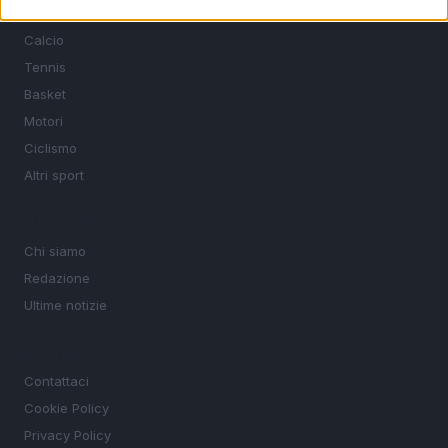
SEZIONI
Calcio
Tennis
Basket
Motori
Ciclismo
Altri sport
MAGAZINE
Chi siamo
Redazione
Ultime notizie
LEGALE
Contattaci
Cookie Policy
Privacy Policy