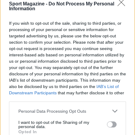
Sport Magazine -
Do Not Process My Personal
Information
If you wish to opt-out of the sale, sharing to third parties, or
processing of your personal or sensitive information for
targeted advertising by us, please use the below opt-out
section to confirm your selection. Please note that after your
opt-out request is processed you may continue seeing
interest-based ads based on personal information utilized by
us or personal information disclosed to third parties prior to
Nuova Zelanda: ondata di freddo eccezionale porta
your opt-out. You may separately opt-out of the further
neve a bassa quota
disclosure of your personal information by third parties on the
Francesca Lombardi · 4 Ago 2026
IAB’s list of downstream participants. This information may
also be disclosed by us to third parties on the
IAB’s List of
NOTIZIE
Downstream Participants
that may further disclose it to other
third parties.
Please note that this website/app uses one or more Google
Personal Data Processing Opt Outs
services and may gather and store information including but
not limited to your visit or usage behaviour. You may click to
I want to opt-out of the Sharing of my
personal data.
grant or deny consent to Google and its third-party tags to
Opted In