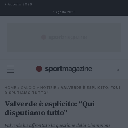
Salta al contenuto
7 Agosto 2026
7 Agosto 2026
⌕
⌕
×
HOME
»
CALCIO
»
NOTIZIE
»
VALVERDE È ESPLICITO: “QUI
Cerca
DISPUTIAMO TUTTO”
Valverde è esplicito: “Qui
disputiamo tutto”
Valverde ha affrontato la questione della Champions