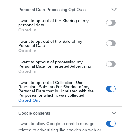
Please note that this website/app uses one or more Google
Personal Data Processing Opt Outs
services and may gather and store information including but
not limited to your visit or usage behaviour. You may click to
I want to opt-out of the Sharing of my
personal data.
grant or deny consent to Google and its third-party tags to
Opted In
use your data for below specified purposes in below Google
consent section.
I want to opt-out of the Sale of my
Personal Data.
Continua a leggere
Opted In
I want to opt-out of processing my
Personal Data for Targeted Advertising.
NOTIZIE
Opted In
I want to opt-out of Collection, Use,
Retention, Sale, and/or Sharing of my
Personal Data that Is Unrelated with the
Purposes for which it was collected.
Opted Out
Google consents
I want to allow Google to enable storage
related to advertising like cookies on web or