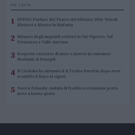
PIÙ LETTI
1
XPENG Partner del Teatro del Silenzio 2026: Veicoli
Elettrici e Musica in Sinfonia
2
Rilancio degli impianti sciistici in Val Vigezzo, Val
Formazza e Valle Antrona
3
Scoperte carcasse di moto e motori in container
destinati al Senegal
4
Il Córdoba ha ottenuto il II Trofeo Puertas dopo aver
sconfitto il Rayo ai rigori.
5
Nuova Zelanda: ondata di freddo eccezionale porta
neve a bassa quota