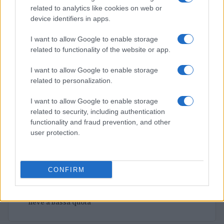
neve a bassa quota
related to analytics like cookies on web or
Francesca Lombardi · 4 Ago 2026
device identifiers in apps.
I want to allow Google to enable storage
related to functionality of the website or app.
PIÙ LETTI
I want to allow Google to enable storage
1
XPENG Partner del Teatro del Silenzio 2026: Veicoli
related to personalization.
Elettrici e Musica in Sinfonia
I want to allow Google to enable storage
2
Rilancio degli impianti sciistici in Val Vigezzo, Val
related to security, including authentication
Formazza e Valle Antrona
functionality and fraud prevention, and other
user protection.
3
Scoperte carcasse di moto e motori in container
destinati al Senegal
4
Il Córdoba ha ottenuto il II Trofeo Puertas dopo aver
CONFIRM
sconfitto il Rayo ai rigori.
5
Nuova Zelanda: ondata di freddo eccezionale porta
neve a bassa quota