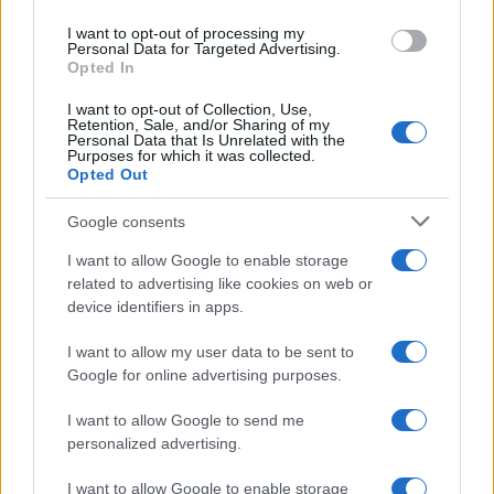
I want to opt-out of processing my
Personal Data for Targeted Advertising.
Opted In
Scoperte carcasse di moto e motori in container
destinati al Senegal
I want to opt-out of Collection, Use,
Retention, Sale, and/or Sharing of my
Ilaria Mauri · 4 Ago 2026
Personal Data that Is Unrelated with the
Purposes for which it was collected.
Opted Out
NOTIZIE
Google consents
I want to allow Google to enable storage
related to advertising like cookies on web or
device identifiers in apps.
I want to allow my user data to be sent to
Google for online advertising purposes.
I want to allow Google to send me
personalized advertising.
Nuova Zelanda: ondata di freddo eccezionale porta
I want to allow Google to enable storage