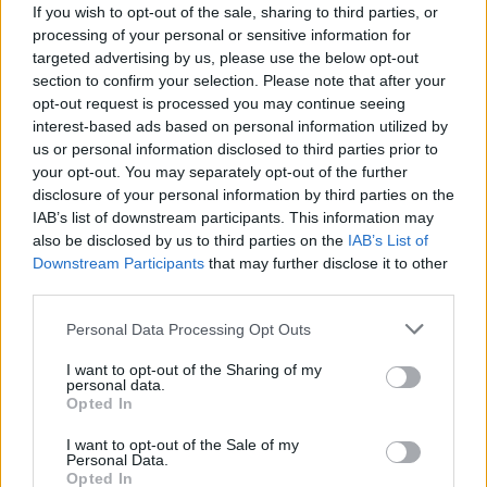
If you wish to opt-out of the sale, sharing to third parties, or
processing of your personal or sensitive information for
targeted advertising by us, please use the below opt-out
section to confirm your selection. Please note that after your
opt-out request is processed you may continue seeing
interest-based ads based on personal information utilized by
us or personal information disclosed to third parties prior to
Governo italiano insiste su neutralità tecnologica per
your opt-out. You may separately opt-out of the further
auto elettriche e ibride
disclosure of your personal information by third parties on the
Francesca Lombardi · 7 Ago 2026
IAB’s list of downstream participants. This information may
also be disclosed by us to third parties on the
IAB’s List of
NOTIZIE
Downstream Participants
that may further disclose it to other
third parties.
Please note that this website/app uses one or more Google
Personal Data Processing Opt Outs
services and may gather and store information including but
not limited to your visit or usage behaviour. You may click to
I want to opt-out of the Sharing of my
personal data.
grant or deny consent to Google and its third-party tags to
Opted In
use your data for below specified purposes in below Google
consent section.
I want to opt-out of the Sale of my
Personal Data.
Opted In