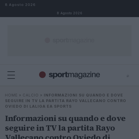
Salta al contenuto
8 Agosto 2026
8 Agosto 2026
⌕
⌕
×
HOME
»
CALCIO
»
INFORMAZIONI SU QUANDO E DOVE
Cerca
SEGUIRE IN TV LA PARTITA RAYO VALLECANO CONTRO
OVIEDO DI LALIGA EA SPORTS
Informazioni su quando e dove
seguire in TV la partita Rayo
Vallecano contro Oviedo di