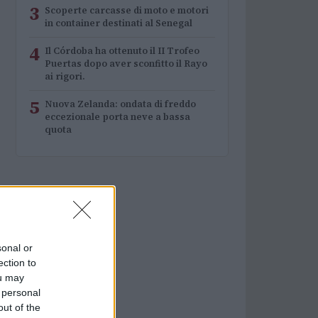
3
Scoperte carcasse di moto e motori
in container destinati al Senegal
4
Il Córdoba ha ottenuto il II Trofeo
Puertas dopo aver sconfitto il Rayo
ai rigori.
5
Nuova Zelanda: ondata di freddo
eccezionale porta neve a bassa
quota
sonal or
ection to
ou may
 personal
out of the