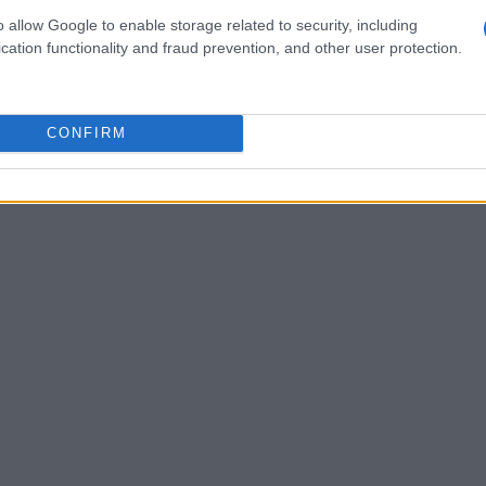
tic Club si trova all’undicesimo posto con 25
o allow Google to enable storage related to security, including
e 11 sconfitte. La squadra spera di tornare al
cation functionality and fraud prevention, and other user protection.
alle prime dieci posizioni della classifica.
CONFIRM