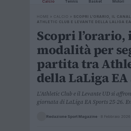
Calcio
Tennis
Basket
Motori
HOME
»
CALCIO
»
SCOPRI L’ORARIO, IL CANA
ATHLETIC CLUB E LEVANTE DELLA LALIGA E
Scopri l’orario, 
modalità per seg
partita tra Athl
della LaLiga EA
L’Athletic Club e il Levante UD si affr
giornata di LaLiga EA Sports 25-26. En
Redazione Sport Magazine
·
8 Febbraio 2026