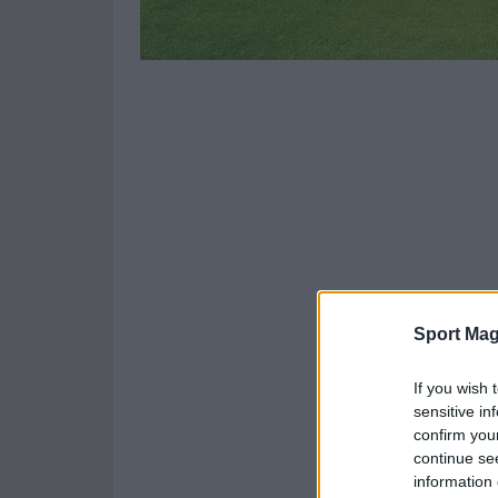
Sport Mag
If you wish 
sensitive in
confirm you
continue se
information 