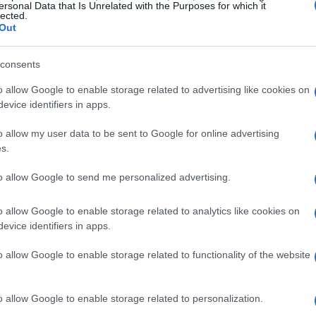
ersonal Data that Is Unrelated with the Purposes for which it
lected.
Out
consents
ontare su una squadra rinvigorita dopo
o allow Google to enable storage related to advertising like cookies on
 della Coppa del Re. Hanno superato il Valencia
evice identifiers in apps.
ie a un gol di Iñaki Williams al 96° minuto.
o allow my user data to be sent to Google for online advertising
 in un importante derby vasco nella coppa
s.
centrarsi sulla competizione di LaLiga EA
to allow Google to send me personalized advertising.
o allow Google to enable storage related to analytics like cookies on
riprendersi dopo un’eliminazione nella UEFA
evice identifiers in apps.
 contro lo Sporting CP in casa. Non è
o allow Google to enable storage related to functionality of the website
a è cruciale focalizzarsi sulla LaLiga e sulla
o allow Google to enable storage related to personalization.