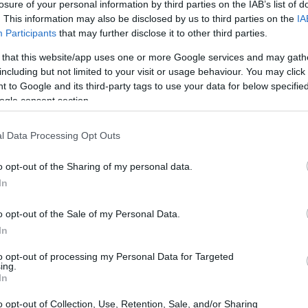
losure of your personal information by third parties on the IAB’s list of
. This information may also be disclosed by us to third parties on the
IA
frontano nel derby basco durante la
Participants
that may further disclose it to other third parties.
 Sports 25-26. Entrambe le squadre sono in
 that this website/app uses one or more Google services and may gath
tadio di San Mamés per migliorare la loro
including but not limited to your visit or usage behaviour. You may click 
 to Google and its third-party tags to use your data for below specifi
ogle consent section.
l Data Processing Opt Outs
o opt-out of the Sharing of my personal data.
In
o opt-out of the Sale of my Personal Data.
In
to opt-out of processing my Personal Data for Targeted
ing.
In
o opt-out of Collection, Use, Retention, Sale, and/or Sharing