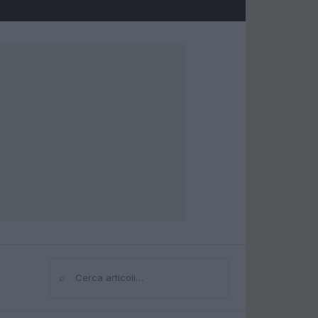
⌕
Cerca