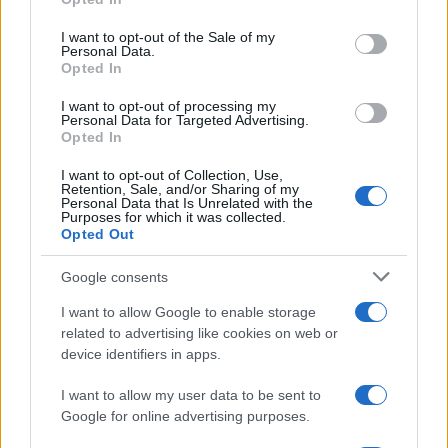
use your data for below specified purposes in below Google
consent section.
I want to opt-out of the Sale of my
Personal Data.
Opted In
I want to opt-out of processing my
Personal Data for Targeted Advertising.
Impostazioni telefono e avvisi: ecosistema per
Opted In
attenzione sana
I want to opt-out of Collection, Use,
Francesca Lombardi · 1 Ago 2026
Retention, Sale, and/or Sharing of my
Personal Data that Is Unrelated with the
Purposes for which it was collected.
Opted Out
PIÙ LETTI
Google consents
1
XPENG Partner del Teatro del Silenzio 2026: Veicoli
I want to allow Google to enable storage
Elettrici e Musica in Sinfonia
related to advertising like cookies on web or
device identifiers in apps.
2
Rilancio degli impianti sciistici in Val Vigezzo, Val
Formazza e Valle Antrona
I want to allow my user data to be sent to
Google for online advertising purposes.
3
Scoperte carcasse di moto e motori in container
destinati al Senegal