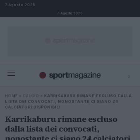
Salta al contenuto
7 Agosto 2026
7 Agosto 2026
⌕
⌕
×
HOME
»
CALCIO
»
KARRIKABURU RIMANE ESCLUSO DALLA
Cerca
LISTA DEI CONVOCATI, NONOSTANTE CI SIANO 24
CALCIATORI DISPONIBILI
Karrikaburu rimane escluso
dalla lista dei convocati,
nonostante ci siano 24 calciatori