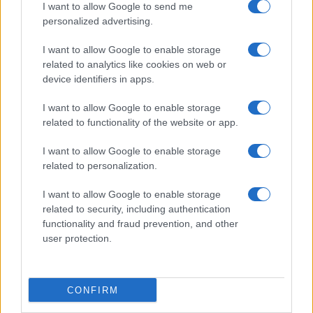
I want to allow Google to send me
4
personalized advertising.
Il Córdoba ha ottenuto il II Trofeo Puertas dopo aver
sconfitto il Rayo ai rigori.
I want to allow Google to enable storage
5
Nuova Zelanda: ondata di freddo eccezionale porta
related to analytics like cookies on web or
neve a bassa quota
device identifiers in apps.
I want to allow Google to enable storage
related to functionality of the website or app.
I want to allow Google to enable storage
related to personalization.
I want to allow Google to enable storage
related to security, including authentication
Sportmagazine: notizie, approfondimenti e classifiche su
functionality and fraud prevention, and other
calcio, basket, tennis, ciclismo, motori, Formula 1,
MotoGP e Olimpiadi. Le ultime news dalle competizioni
user protection.
nazionali e internazionali, gli highlight delle partite, le
interviste ai protagonisti e i risultati in tempo reale di tutte
le discipline che fanno emozionare gli appassionati di
CONFIRM
sport.