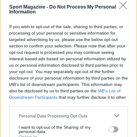
Sport Magazine -
Do Not Process My Personal
Information
If you wish to opt-out of the sale, sharing to third parties, or
processing of your personal or sensitive information for
targeted advertising by us, please use the below opt-out
section to confirm your selection. Please note that after your
opt-out request is processed you may continue seeing
interest-based ads based on personal information utilized by
us or personal information disclosed to third parties prior to
Nuova Zelanda: ondata di freddo eccezionale porta
your opt-out. You may separately opt-out of the further
neve a bassa quota
disclosure of your personal information by third parties on the
Francesca Lombardi · 4 Ago 2026
IAB’s list of downstream participants. This information may
also be disclosed by us to third parties on the
IAB’s List of
NOTIZIE
Downstream Participants
that may further disclose it to other
third parties.
Please note that this website/app uses one or more Google
Personal Data Processing Opt Outs
services and may gather and store information including but
not limited to your visit or usage behaviour. You may click to
I want to opt-out of the Sharing of my
personal data.
grant or deny consent to Google and its third-party tags to
Opted In