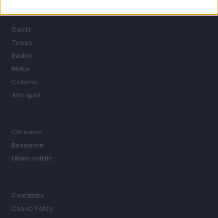
SEZIONI
Calcio
Tennis
Basket
Motori
Ciclismo
Altri sport
MAGAZINE
Chi siamo
Redazione
Ultime notizie
LEGALE
Contattaci
Cookie Policy