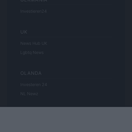
Investieren24
UK
News Hub UK
Lgbtq News
OLANDA
Investeren 24
NL Newz