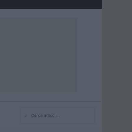
⌕
Cerca