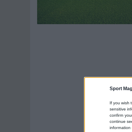
Sport Mag
If you wish 
sensitive in
confirm you
continue se
information 