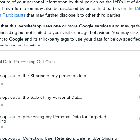
losure of your personal information by third parties on the IAB’s list of
. This information may also be disclosed by us to third parties on the
IA
Participants
that may further disclose it to other third parties.
onfitta domenica contro il Betis allo stadio
 that this website/app uses one or more Google services and may gath
ando alla possibilità di competere per
including but not limited to your visit or usage behaviour. You may click 
dell’arrivo della squadra andalusa nella
 to Google and its third-party tags to use your data for below specifi
ogle consent section.
i trovano a 13 punti dal capolista, il
iovedì, sempre in casa, nella gara di andata
l Data Processing Opt Outs
fre. La distanza sembra insormontabile,
o opt-out of the Sharing of my personal data.
ni al termine del campionato. Inoltre, il Real
In
ifica, ha un vantaggio di 12 punti sulla
mi cinque match di LaLiga, l’Atlético ha
o opt-out of the Sale of my Personal Data.
 Barcellona ha collezionato quattro successi e
In
e. A complicare ulteriormente la situazione, il
to opt-out of processing my Personal Data for Targeted
ing.
classifica. La convincente vittoria della
In
vvenuta lunedì contro l’Espanyol (4-0), ha
o opt-out of Collection, Use, Retention, Sale, and/or Sharing