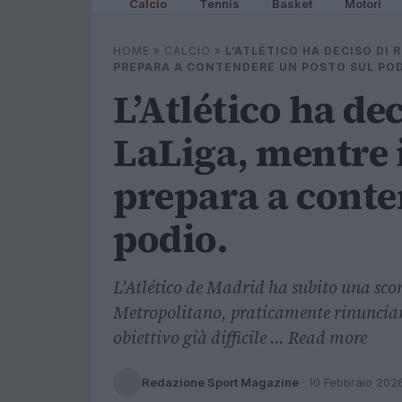
Calcio
Tennis
Basket
Motori
HOME
»
CALCIO
»
L’ATLÉTICO HA DECISO DI R
PREPARA A CONTENDERE UN POSTO SUL PO
L’Atlético ha dec
LaLiga, mentre i
prepara a conte
podio.
L’Atlético de Madrid ha subito una scon
Metropolitano, praticamente rinunciand
obiettivo già difficile ... Read more
Redazione Sport Magazine
·
10 Febbraio 202