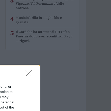
3
Vigezzo, Val Formazza e Valle
Antrona
4
Muniain brilla in maglia blu e
granata.
5
Il Córdoba ha ottenuto il II Trofeo
Puertas dopo aver sconfitto il Rayo
ai rigori.
sonal or
ection to
ou may
 personal
out of the