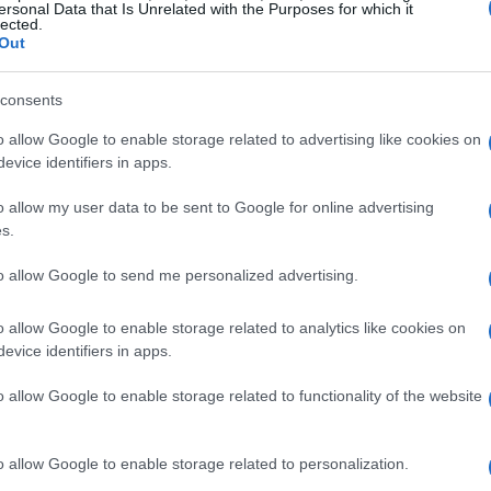
re i conti con i madrileni a quota 45 punti,
ersonal Data that Is Unrelated with the Purposes for which it
lected.
e contro il Levante. Il Villarreal ora
Out
 terzo posto dell’Atlético, traguardo che solo
consents
due stagioni fa, chiudendo al terzo posto e
e per la prima volta. Il Betis occupa il
o allow Google to enable storage related to advertising like cookies on
evice identifiers in apps.
menica, si avvicina a sette punti dall’Atlético,
uistare quel quarto posto in classifica.
o allow my user data to be sent to Google for online advertising
s.
rare i propri sforzi sulla Coppa del Re Mapfre
ttersi di trascurare LaLiga se non vuole
to allow Google to send me personalized advertising.
ione alla prossima edizione della massima
o allow Google to enable storage related to analytics like cookies on
evice identifiers in apps.
o allow Google to enable storage related to functionality of the website
o allow Google to enable storage related to personalization.