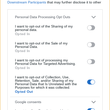
Downstream Participants
that may further disclose it to other
third parties.
Scoperte carcasse di moto e motori in container
Please note that this website/app uses one or more Google
destinati al Senegal
Personal Data Processing Opt Outs
services and may gather and store information including but
Ilaria Mauri · 4 Ago 2026
not limited to your visit or usage behaviour. You may click to
I want to opt-out of the Sharing of my
personal data.
grant or deny consent to Google and its third-party tags to
Opted In
NOTIZIE
use your data for below specified purposes in below Google
consent section.
I want to opt-out of the Sale of my
Personal Data.
Opted In
I want to opt-out of processing my
Personal Data for Targeted Advertising.
Opted In
I want to opt-out of Collection, Use,
Retention, Sale, and/or Sharing of my
Personal Data that Is Unrelated with the
Purposes for which it was collected.
Opted Out
Nuova Zelanda: ondata di freddo eccezionale porta
Google consents
neve a bassa quota