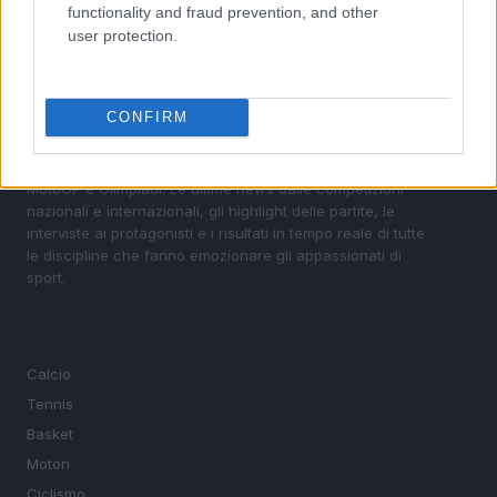
functionality and fraud prevention, and other
user protection.
CONFIRM
Sportmagazine: notizie, approfondimenti e classifiche su
calcio, basket, tennis, ciclismo, motori, Formula 1,
MotoGP e Olimpiadi. Le ultime news dalle competizioni
nazionali e internazionali, gli highlight delle partite, le
interviste ai protagonisti e i risultati in tempo reale di tutte
le discipline che fanno emozionare gli appassionati di
sport.
SEZIONI
Calcio
Tennis
Basket
Motori
Ciclismo