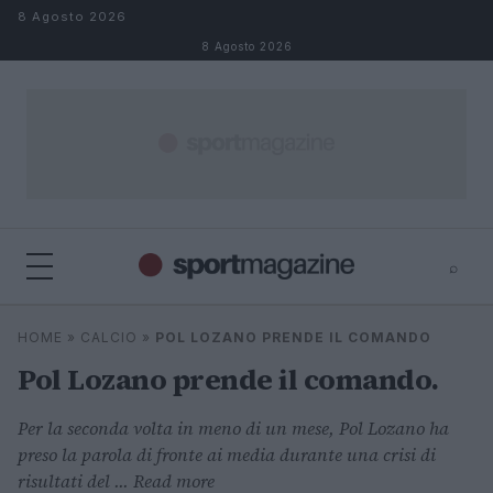
Salta al contenuto
8 Agosto 2026
8 Agosto 2026
⌕
⌕
×
HOME
»
CALCIO
»
POL LOZANO PRENDE IL COMANDO
Cerca
Pol Lozano prende il comando.
Per la seconda volta in meno di un mese, Pol Lozano ha
preso la parola di fronte ai media durante una crisi di
risultati del ... Read more