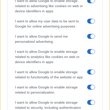
I want to allow Google to enable storage
Francesca Lombardi · 4 Ago 2026
related to advertising like cookies on web or
device identifiers in apps.
I want to allow my user data to be sent to
PIÙ LETTI
Google for online advertising purposes.
1
XPENG Partner del Teatro del Silenzio 2026: Veicoli
I want to allow Google to send me
Elettrici e Musica in Sinfonia
personalized advertising.
2
Rilancio degli impianti sciistici in Val Vigezzo, Val
I want to allow Google to enable storage
Formazza e Valle Antrona
related to analytics like cookies on web or
3
device identifiers in apps.
Scoperte carcasse di moto e motori in container
destinati al Senegal
I want to allow Google to enable storage
4
Il Córdoba ha ottenuto il II Trofeo Puertas dopo aver
related to functionality of the website or app.
sconfitto il Rayo ai rigori.
I want to allow Google to enable storage
5
Nuova Zelanda: ondata di freddo eccezionale porta
related to personalization.
neve a bassa quota
I want to allow Google to enable storage
related to security, including authentication