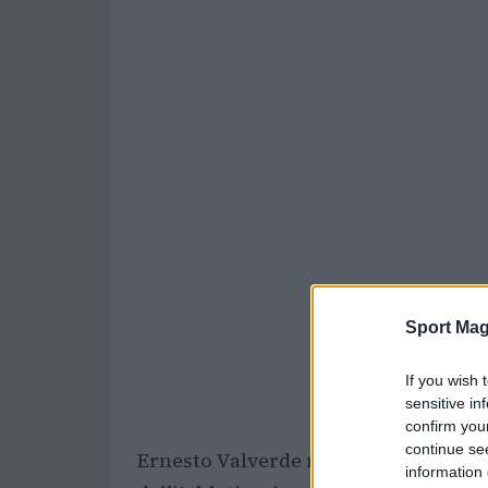
Sport Mag
If you wish 
sensitive in
confirm you
continue se
Ernesto Valverde non è solito fare dis
information 