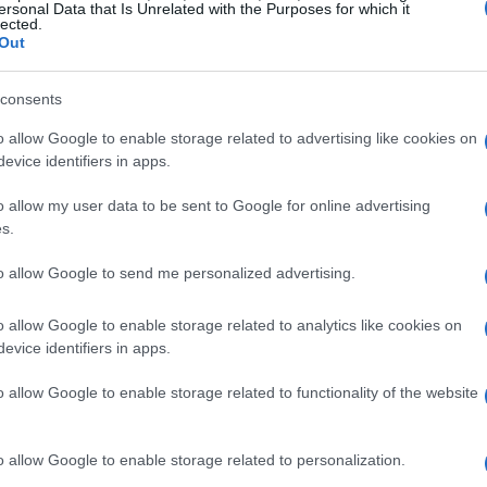
yo, ma resta da chiarire dove si giocherà la
ersonal Data that Is Unrelated with the Purposes for which it
lected.
tico è stata spostata a Butarque, il campo del
Out
as “non presenta ancora le necessarie
consents
o da LaLiga. Dopo queste tre partite e
à il Barcellona a Bilbao, seguito dalla
o allow Google to enable storage related to advertising like cookies on
evice identifiers in apps.
casalingo con il Betis, prima della sosta
di marzo.
o allow my user data to be sent to Google for online advertising
s.
to allow Google to send me personalized advertising.
o allow Google to enable storage related to analytics like cookies on
evice identifiers in apps.
o allow Google to enable storage related to functionality of the website
o allow Google to enable storage related to personalization.