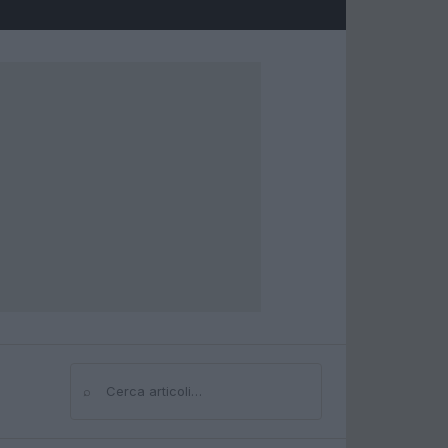
⌕
Cerca