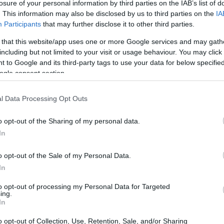
e sono superiori, ovvero Barcellona e Real
losure of your personal information by third parties on the IAB’s list of
. This information may also be disclosed by us to third parties on the
IA
vano su un piano simile. Recentemente lo ha
Participants
that may further disclose it to other third parties.
a, prima della partita contro il Levante,
 that this website/app uses one or more Google services and may gath
ssione. È evidente che ci sono momenti nel
including but not limited to your visit or usage behaviour. You may click 
 per affrontare uno di questi. La sua squadra
 to Google and its third-party tags to use your data for below specifi
ogle consent section.
tagione contro avversari posizionati più in
per accumulare punti prima di recarsi a
l Data Processing Opt Outs
 semifinale della Coppa del Re Mapfre, che
nale. Domani i leoni saranno in trasferta
o opt-out of the Sharing of my personal data.
In
nella classifica, ma che ha appena
ontro il Girona. L’incontro originariamente
o opt-out of the Sale of my Personal Data.
contro il Rayo è stato rinviato al 4 marzo a
In
ampo di Vallecas. Il prossimo avversario sarà
to opt-out of processing my Personal Data for Targeted
ing.
 Mamés, con l’interesse di vedere Eder
In
tore degli anni ‘80, sulla panchina opposta.
o opt-out of Collection, Use, Retention, Sale, and/or Sharing