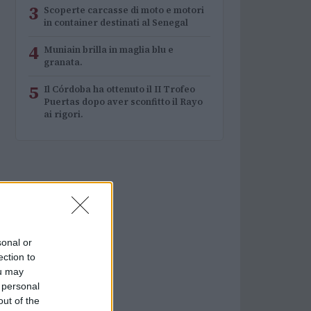
3
Scoperte carcasse di moto e motori
in container destinati al Senegal
4
Muniain brilla in maglia blu e
granata.
5
Il Córdoba ha ottenuto il II Trofeo
Puertas dopo aver sconfitto il Rayo
ai rigori.
sonal or
ection to
ou may
 personal
out of the