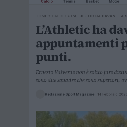
Calcio
Tennis
Basket
Motori
HOME
»
CALCIO
»
L’ATHLETIC HA DAVANTI A
L’Athletic ha dav
appuntamenti p
punti.
Ernesto Valverde non è solito fare distinz
sono due squadre che sono superiori, o
Redazione Sport Magazine
·
14 Febbraio 202