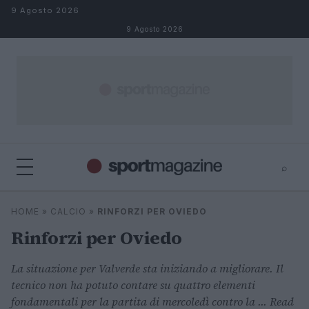
Salta al contenuto
9 Agosto 2026
9 Agosto 2026
⌕
⌕
×
HOME
»
CALCIO
»
RINFORZI PER OVIEDO
Cerca
Rinforzi per Oviedo
La situazione per Valverde sta iniziando a migliorare. Il
tecnico non ha potuto contare su quattro elementi
fondamentali per la partita di mercoledì contro la ... Read