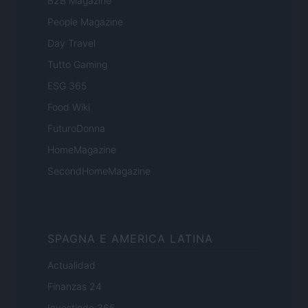
B2B Magazine
People Magazine
Day Travel
Tutto Gaming
ESG 365
Food Wiki
FuturoDonna
HomeMagazine
SecondHomeMagazine
SPAGNA E AMERICA LATINA
Actualidad
Finanzas 24
Investindo 365